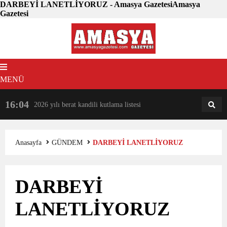
DARBEYİ LANETLİYORUZ - Amasya GazetesiAmasya
Gazetesi
MENÜ
16:04
18:31
2026 yılı berat kandili kutlama listesi
AM
AN
Anasayfa
GÜNDEM
DARBEYİ LANETLİYORUZ
DARBEYİ
LANETLİYORUZ