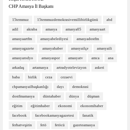
CHP Amasya İl Başkanı
15temmuz
15temmuzdemokrasivemillibirlikgünü
abd
adil
akraba
amasya
amasya05
amasyaart
amasyaartfm
amasyabelediyesi
amasyadostfm
amasyagazete
amasyahaber
amasyailçe
amasyaili
amasyarodyo
amasyaspor
amasyatv
amca
ana
arkadaş
artamasya
artradyotelevizyon
askeri
baba
birlik
ceza
cezaevi
chpamasyailbaşkanlığı
dayı
demokrasi
dostfmamasya
düntahaber
dünya
düşman
eğitim
eğitimhaber
ekonomi
ekonomihaber
facebook
facebookamasyagazetesi
fanatik
ferhatveşirin
fetö
fetöcü
gazeteamasya