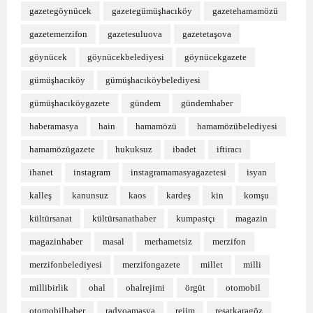
gazetegöynücek
gazetegümüşhacıköy
gazetehamamözü
gazetemerzifon
gazetesuluova
gazetetaşova
göynücek
göynücekbelediyesi
göynücekgazete
gümüşhacıköy
gümüşhacıköybelediyesi
gümüşhacıköygazete
gündem
gündemhaber
haberamasya
hain
hamamözü
hamamözübelediyesi
hamamözügazete
hukuksuz
ibadet
iftiracı
ihanet
instagram
instagramamasyagazetesi
isyan
kalleş
kanunsuz
kaos
kardeş
kin
komşu
kültürsanat
kültürsanathaber
kumpastçı
magazin
magazinhaber
masal
merhametsiz
merzifon
merzifonbelediyesi
merzifongazete
millet
milli
millibirlik
ohal
ohalrejimi
örgüt
otomobil
otomobilhaber
radyoamasya
rejim
reşatkaragöz