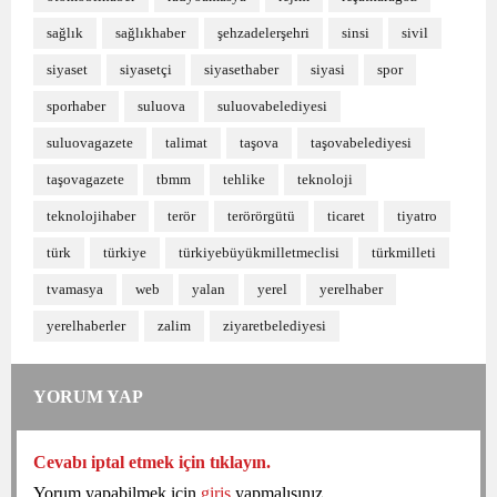
sağlık
sağlıkhaber
şehzadelerşehri
sinsi
sivil
siyaset
siyasetçi
siyasethaber
siyasi
spor
sporhaber
suluova
suluovabelediyesi
suluovagazete
talimat
taşova
taşovabelediyesi
taşovagazete
tbmm
tehlike
teknoloji
teknolojihaber
terör
terörörgütü
ticaret
tiyatro
türk
türkiye
türkiyebüyükmilletmeclisi
türkmilleti
tvamasya
web
yalan
yerel
yerelhaber
yerelhaberler
zalim
ziyaretbelediyesi
YORUM YAP
Cevabı iptal etmek için tıklayın.
Yorum yapabilmek için
giriş
yapmalısınız.