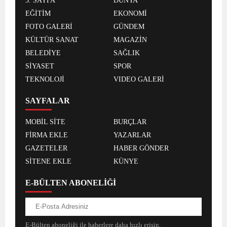
3. SAYFA
DÜNYA
EĞİTİM
EKONOMİ
FOTO GALERİ
GÜNDEM
KÜLTÜR SANAT
MAGAZİN
BELEDİYE
SAĞLIK
SİYASET
SPOR
TEKNOLOJİ
VIDEO GALERİ
SAYFALAR
MOBİL SİTE
BURÇLAR
FİRMA EKLE
YAZARLAR
GAZETELER
HABER GÖNDER
SİTENE EKLE
KÜNYE
E-BÜLTEN ABONELİĞİ
E-Bülten aboneliği ile haberlere daha hızlı erişin.