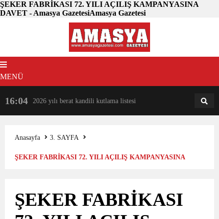
ŞEKER FABRİKASI 72. YILI AÇILIŞ KAMPANYASINA
DAVET - Amasya GazetesiAmasya Gazetesi
MENÜ
16:04
18:31
2026 yılı berat kandili kutlama listesi
AM
AN
Anasayfa
3. SAYFA
ŞEKER FABRİKASI 72. YILI AÇILIŞ KAMPANYASINA
DAVET
ŞEKER FABRİKASI