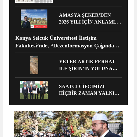
AMASYA ŞEKER’DEN
2026 YILI İÇİN ANLAMLI
MESAJ
Konya Selçuk Üniversitesi İletişim
Fakültesi’nde, “Dezenformasyon Çağında
Medya ve Gençlik: Tehditler ve Fırsatlar”
başlığıyla öğrencilerimizle bir araya gelerek
YETER ARTIK FERHAT
kapsamlı bir söyleşi ve seminer
İLE ŞİRİN’İN YOLUNA
ENGEL! HALK TEPKİLİ:
gerçekleştirildi.
“YOLU KAPATMAK
SAATCİ ÇİFCİMİZİ
ÇÖZÜM DEĞİL,
HİÇBİR ZAMAN YALNIZ
GÖREVİNİ YAP!”
BIRAKMADIK