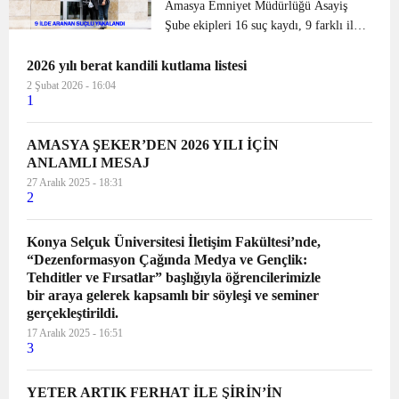
bayramlaşan Başkan Sarı ve protok...
Amasya Emniyet Müdürlüğü Asayiş
Şube ekipleri 16 suç kaydı, 9 farklı ilde
13 yakalama kararı ve 13 yıl
2026 yılı berat kandili kutlama listesi
kesinleşmiş hapis cezası bulunan şahıs
yakaladı. Alınan bilgilere göre, Nevris
2 Şubat 2026 - 16:04
1
Demirtaş (53) isim...
AMASYA ŞEKER’DEN 2026 YILI İÇİN
ANLAMLI MESAJ
27 Aralık 2025 - 18:31
2
Konya Selçuk Üniversitesi İletişim Fakültesi’nde,
“Dezenformasyon Çağında Medya ve Gençlik:
Tehditler ve Fırsatlar” başlığıyla öğrencilerimizle
bir araya gelerek kapsamlı bir söyleşi ve seminer
gerçekleştirildi.
17 Aralık 2025 - 16:51
3
YETER ARTIK FERHAT İLE ŞİRİN’İN