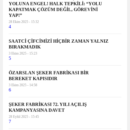
YOLUNA ENGEL! HALK TEPKİLİ: “YOLU
KAPATMAK ÇÖZÜM DEĞİL, GÖREVİNİ
YAP!”
28 Ekim 2025 - 15:32
4
SAATCİ ÇİFCİMİZİ HİÇBİR ZAMAN YALNIZ
BIRAKMADIK
3 Ekim 2025 - 15:23
5
ÖZARSLAN ŞEKER FABRİKASI BİR
BEREKET KAPISIDIR
3 Ekim 2025 - 14:58
6
ŞEKER FABRİKASI 72. YILI AÇILIŞ
KAMPANYASINA DAVET
28 Eylül 2025 - 15:45
7