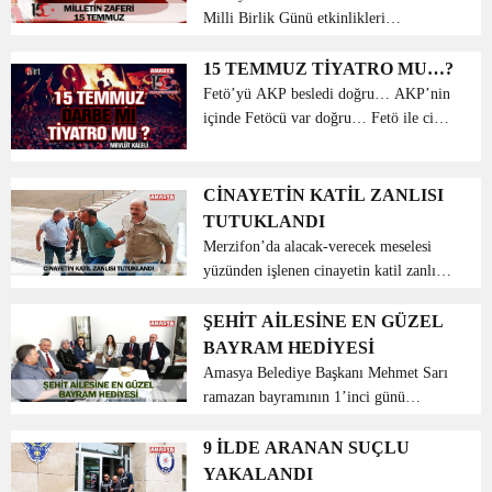
Milli Birlik Günü etkinlikleri
kapsamında 15 Temmuz Demokrasi ve
Milli İrade Yürüyüşü yapıldı. İstasyon
15 TEMMUZ TİYATRO MU…?
Köprü’den başlayan yürüyüş Yavuz
Fetö’yü AKP besledi doğru… AKP’nin
Selim Meydanı̵...
içinde Fetöcü var doğru… Fetö ile ciddi
mücadele edilmiyor doğru… Ancak
Fetöcülerin ne kadar merhametsiz,
iftiracı, zalim, kalleş, sinsi ve
CİNAYETİN KATİL ZANLISI
kumpasç...
TUTUKLANDI
Merzifon’da alacak-verecek meselesi
yüzünden işlenen cinayetin katil zanlısı
tutuklandı. Merzifon Küçük Sanayi
Sitesinde çıkan tartışma sonucu
ŞEHİT AİLESİNE EN GÜZEL
Muharrem A.’yı pompalı tüfekle
BAYRAM HEDİYESİ
öldüren Nevzat A. çı...
Amasya Belediye Başkanı Mehmet Sarı
ramazan bayramının 1’inci günü
bayramlaşma programlarına katıldı.
Sultan Beyazıt Camiindeki bayram
9 İLDE ARANAN SUÇLU
namazı sonrası camii cemaatiyle
YAKALANDI