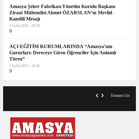
Amasya Şeker Fabrikası Yönetim Kurulu Başkanı
Ziraat Mühendisi Ahmet ÖZARSLAN’ın Mevlid
Kandili Mesajı
5 Eylül 2025 - 20:50
8
AÇI EĞİTİM KURUMLARINDA “Amasya’nın
Gururları: Dereceye Giren Öğrenciler İçin Anlamlı
Tören”
5 Eylül 2025 - 18:45
9
V
x
A
Tümünü Gör