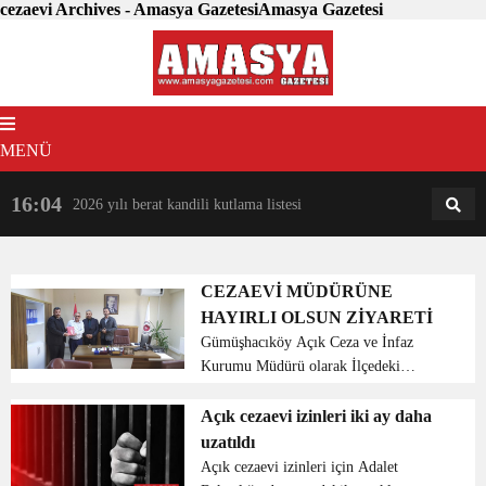
cezaevi Archives - Amasya GazetesiAmasya Gazetesi
MENÜ
16:04
18:31
2026 yılı berat kandili kutlama listesi
AM
AN
CEZAEVİ MÜDÜRÜNE
HAYIRLI OLSUN ZİYARETİ
Gümüşhacıköy Açık Ceza ve İnfaz
Kurumu Müdürü olarak İlçedeki
görevine başlayan Haydar Yıldız’a İlçe
Müftüsü Adem Verim, Şube Müdürü
Açık cezaevi izinleri iki ay daha
Arif Aydınlı ve Vaiz Dr. Hüseyin Çetin
uzatıldı
hayırlı olsun ziyareti...
Açık cezaevi izinleri için Adalet