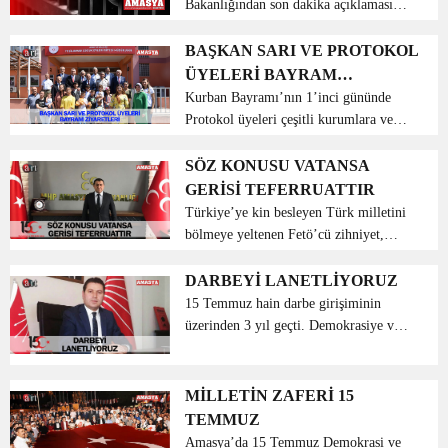
Bakanlığından son dakika açıklaması
geldi. Adalet Bakanlığı’nca açık
cezaevlerindeki hükümlülerin Covid-19
BAŞKAN SARI VE PROTOKOL
tedbirleri kapsamındaki izin sürelerinin
ÜYELERİ BAYRAM
2 ay uzatıld...
ZİYARETLERİ
Kurban Bayramı’nın 1’inci gününde
Protokol üyeleri çeşitli kurumlara ve
şehit ailesine bayram ziyaretinde
bulundular. Amasya Belediye Başkanı
SÖZ KONUSU VATANSA
Mehmet Sarı, Kurumlara ve şehit
GERİSİ TEFERRUATTIR
ailesine Protokol üyeleri ...
Türkiye’ye kin besleyen Türk milletini
bölmeye yeltenen Fetö’cü zihniyet,
İslam dinini kullanarak devletin tüm
kurumlarına girerek, yıllardır
DARBEYİ LANETLİYORUZ
kurdukları hain planlarıyla 15 Temmuz
15 Temmuz hain darbe girişiminin
2016 tar...
üzerinden 3 yıl geçti. Demokrasiye ve
milli İradeye yönelik bu hain kalkışma
ve arkasındaki FETÖ terör örgütünü
lanetliyoruz. 15 Temmuz 2016
MİLLETİN ZAFERİ 15
gecesinde yaptığımız gibi ...
TEMMUZ
Amasya’da 15 Temmuz Demokrasi ve