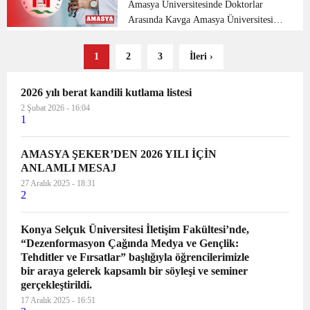
sağlanabilmesi adına Mart ayı iti...
Bitti
Amasya Üniversitesinde Doktorlar
Arasında Kavga Amasya Üniversitesi
Tıp Fakültesi’nde görevli Prof. Dr.
H.S.B.’nin dövdüğü doktor yoğun
1
2
3
İleri ›
bakıma alındı. Olay Amasya
Üniversitesi Tıp Fakültes...
2026 yılı berat kandili kutlama listesi
2 Şubat 2026 - 16:04
1
AMASYA ŞEKER’DEN 2026 YILI İÇİN
ANLAMLI MESAJ
27 Aralık 2025 - 18:31
2
Konya Selçuk Üniversitesi İletişim Fakültesi’nde,
“Dezenformasyon Çağında Medya ve Gençlik:
Tehditler ve Fırsatlar” başlığıyla öğrencilerimizle
bir araya gelerek kapsamlı bir söyleşi ve seminer
gerçekleştirildi.
17 Aralık 2025 - 16:51