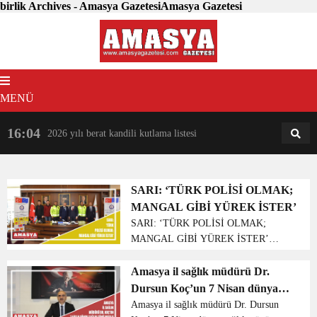
birlik Archives - Amasya GazetesiAmasya Gazetesi
MENÜ
16:04
18:31
2026 yılı berat kandili kutlama listesi
AM
AN
SARI: ‘TÜRK POLİSİ OLMAK;
MANGAL GİBİ YÜREK İSTER’
SARI: ‘TÜRK POLİSİ OLMAK;
MANGAL GİBİ YÜREK İSTER’
Amasya Belediye Başkanı Mehmet Sarı,
Polis teşkilatının 177. kuruluş
Amasya il sağlık müdürü Dr.
yıldönümü nedeniyle bir kutlama mesajı
Dursun Koç’un 7 Nisan dünya
yayımladı. Başkan Sarı mesajında;
sağlık günü mesajı
Amasya il sağlık müdürü Dr. Dursun
“Ülkemi...