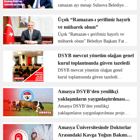
ramazan ayı mesajı Suluova Belediye
Başkanı Fatih Üçok on bir ayın sultanı
olan ramazan için bir mesaj yayımladı.
Üçok “Ramazan-ı şerifimiz hayırlı
Başkan Üçok ramazan ayına
ve mübarek olsun”
kavuşmanın sevincini yaşad...
Üçok “Ramazan-ı şerifimiz hayırlı ve
mübarek olsun” Belediye Başkanı Fatih
Üçok, Ramazan Ayı dolayısıyla bir
mesaj yayınladı. Üçok, On Bir Ayın
DSYB mevcut yönetim olağan genel
Sultanı Ramazan’a kavuşmanın
kurul toplantısında güven tazeledi
mutluluğunu yaşadıklarını i...
DSYB mevcut yönetim olağan genel
kurul toplantısında güven tazeledi
Amasya DSYB üyeleri ve üreticilerinin
yoğun katılımıyla gerçekleşen olağan
Amasya DSYB’den yenilikçi
genel kurul toplantısı 31 Mart 2022
yaklaşımların yaygınlaştırılması
tarihinde Amasya Gran...
projesi
Amasya DSYB’den yenilikçi
yaklaşımların yaygınlaştırılması projesi
Amasya DSYB danışmanlık hizmeti
altında hayvancılık işletmelerinin daha
Amasya Üniversitesinde Doktorlar
etkin ve verimli bir üretim
Arasındaki Kavga Yoğun Bakımda