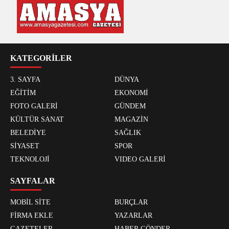
KATEGORİLER
3. SAYFA
DÜNYA
EĞİTİM
EKONOMİ
FOTO GALERİ
GÜNDEM
KÜLTÜR SANAT
MAGAZİN
BELEDİYE
SAĞLIK
SİYASET
SPOR
TEKNOLOJİ
VIDEO GALERİ
SAYFALAR
MOBİL SİTE
BURÇLAR
FİRMA EKLE
YAZARLAR
GAZETELER
HABER GÖNDER