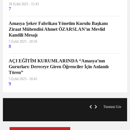
28 Eylül 2025 - 15:45
7
Amasya Şeker Fabrikası Yönetim Kurulu Başkanı
Ziraat Mühendisi Ahmet ÖZARSLAN’ın Mevlid
Kandili Mesajı
5 Eylül 2025 - 20:50
8
AÇI EĞİTİM KURUMLARINDA “Amasya’nın
Gururları: Dereceye Giren Öğrenciler İçin Anlamlı
Tören”
5 Eylül 2025 - 18:45
9
VegasHero Casino Test: Spiele, Boni &
T
Auszahlungen
A
Tümünü Gör