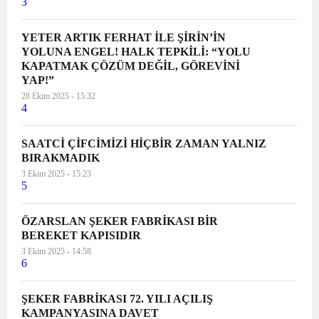
3
YETER ARTIK FERHAT İLE ŞİRİN’İN
YOLUNA ENGEL! HALK TEPKİLİ: “YOLU
KAPATMAK ÇÖZÜM DEĞİL, GÖREVİNİ
YAP!”
28 Ekim 2025 - 15:32
4
SAATCİ ÇİFCİMİZİ HİÇBİR ZAMAN YALNIZ
BIRAKMADIK
3 Ekim 2025 - 15:23
5
ÖZARSLAN ŞEKER FABRİKASI BİR
BEREKET KAPISIDIR
3 Ekim 2025 - 14:58
6
ŞEKER FABRİKASI 72. YILI AÇILIŞ
KAMPANYASINA DAVET