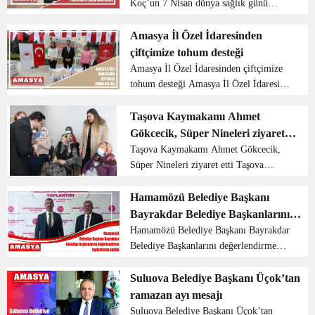
Koç’un 7 Nisan dünya sağlık günü
mesajı Amasya il sağlık müdürü Dr.
Dursun koç, 7 Nisan dünya sağlık günü
Amasya İl Özel İdaresinden
için yayımladığı mesajda şu ifadelere
çiftçimize tohum desteği
yer verdi; “Yıllardır...
Amasya İl Özel İdaresinden çiftçimize
tohum desteği Amasya İl Özel İdaresi
kırsal alandaki çalışmalarını
sürdürürken diğer taraftan da tarımsal
Taşova Kaymakamı Ahmet
destek programlarını hayata geçirmeye
Gökcecik, Süper Nineleri ziyaret
başladı. Vatandaşl...
etti
Taşova Kaymakamı Ahmet Gökcecik,
Süper Nineleri ziyaret etti Taşova
Kaymakamı Ahmet Gökcecik son
günlerde isimlerinden çok söz ettiren
Hamamözü Belediye Başkanı
“Süper Nineler”’ lakaplı Fadime
Bayrakdar Belediye Başkanlarını
Korkmaz ve Saliç Korkmaz’ı ziyare...
değerlendirme toplantısına katıldı
Hamamözü Belediye Başkanı Bayrakdar
Belediye Başkanlarını değerlendirme
toplantısına katıldı Amasya Hamamözü
Belediye Başkanı Fatih Bayrakdar,
Suluova Belediye Başkanı Üçok’tan
Milliyetçi Hareket Partisi genel merkezi
ramazan ayı mesajı
tarafından organ...
Suluova Belediye Başkanı Üçok’tan