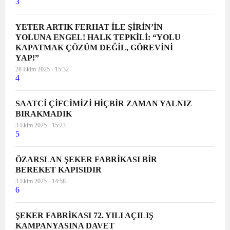
3
YETER ARTIK FERHAT İLE ŞİRİN’İN
YOLUNA ENGEL! HALK TEPKİLİ: “YOLU
KAPATMAK ÇÖZÜM DEĞİL, GÖREVİNİ
YAP!”
28 Ekim 2025 - 15:32
4
SAATCİ ÇİFCİMİZİ HİÇBİR ZAMAN YALNIZ
BIRAKMADIK
3 Ekim 2025 - 15:23
5
ÖZARSLAN ŞEKER FABRİKASI BİR
BEREKET KAPISIDIR
3 Ekim 2025 - 14:58
6
ŞEKER FABRİKASI 72. YILI AÇILIŞ
KAMPANYASINA DAVET