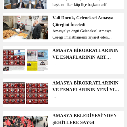
başkanı ilker küp ilçe başkanı arif
ferahoglu belediye başkan adayı turgay
sevindi millletvekili reşat karagözün
Vali Doruk, Geleneksel Amasya
katılımları ile basın mensupları için
Çöreğini İnceledi
kahvaltı progra...
Amasya’ya özgü Geleneksel Amasya
Çöreği imalathanesini ziyaret eden
Amasya Valisi Yılmaz Doruk,
ustalardan bu özel lezzetle ilgili bilgiler
AMASYA BİROKRATLARININ
aldı....
VE ESNAFLARININ ART
AMASYA GAZATESİNDE
...
KUTLAMA MESAJLARI
AMASYA BİROKRATLARININ
VE ESNAFLARININ YENİ YIL
MESAJLARI
...
AMASYA BELEDİYESİ’NDEN
ŞEHİTLERE SAYGI