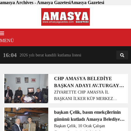
amasya Archives - Amasya GazetesiAmasya Gazetesi
MENÜ
16:04
18:31
2026 yılı berat kandili kutlama listesi
AM
AN
CHP AMASYA BELEDİYE
BAŞKAN ADAYI AV.TURGAY
SEVİNDİ HASAN KARATAŞA
ZİYARETTE CHP AMASYA İL
BAŞKANI İLKER KÜP MERKEZ
ZİYARETTE BULUNDU.
İLÇE BAŞKANI ARİF
FERAHOGLUDA KATILDI SEVİNDİ
başkan Çelik, basın emekçilerinin
SEBEBİ ZİYARETİN 10 OCAK
gününü kutladı Amasya Belediye
GAZETECİLER GÜNÜ OLDUGUNU
Başkanı Dr. Bayram Çelik, 10
Başkan Çelik, 10 Ocak Çalışan
BELİRTTİ VE AMASYA RADYO