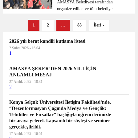
AMASYA Belediyesi tarafından
organize edilen ve tüm belediye
çalışanlarının katıldığı şehitlere saygı
duruşu programı düzenlendi.Amasya
1
2
…
88
İleri ›
Belediyesi tarafından organize edilen
Şehitleri Anma ve Saygı du...
2026 yılı berat kandili kutlama listesi
2 Şubat 2026 - 16:04
1
AMASYA ŞEKER’DEN 2026 YILI İÇİN
ANLAMLI MESAJ
27 Aralık 2025 - 18:31
2
Konya Selçuk Üniversitesi İletişim Fakültesi’nde,
“Dezenformasyon Çağında Medya ve Gençlik:
Tehditler ve Fırsatlar” başlığıyla öğrencilerimizle
bir araya gelerek kapsamlı bir söyleşi ve seminer
gerçekleştirildi.
17 Aralık 2025 - 16:51