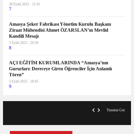
28 Eylül 2025 - 15:45
7
Amasya Şeker Fabrikası Yönetim Kurulu Başkanı
Ziraat Mühendisi Ahmet ÖZARSLAN’ın Mevlid
Kandili Mesajı
5 Eylül 2025 - 20:50
8
AÇI EĞİTİM KURUMLARINDA “Amasya’nın
Gururları: Dereceye Giren Öğrenciler İçin Anlamlı
Tören”
5 Eylül 2025 - 18:45
9
VegasHero Casino Test: Spiele, Boni &
T
Auszahlungen
A
Tümünü Gör