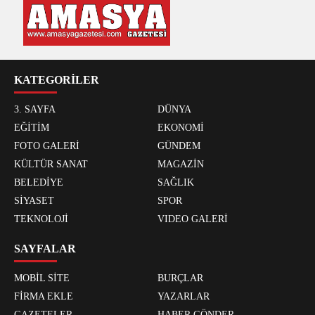
KATEGORİLER
3. SAYFA
DÜNYA
EĞİTİM
EKONOMİ
FOTO GALERİ
GÜNDEM
KÜLTÜR SANAT
MAGAZİN
BELEDİYE
SAĞLIK
SİYASET
SPOR
TEKNOLOJİ
VIDEO GALERİ
SAYFALAR
MOBİL SİTE
BURÇLAR
FİRMA EKLE
YAZARLAR
GAZETELER
HABER GÖNDER