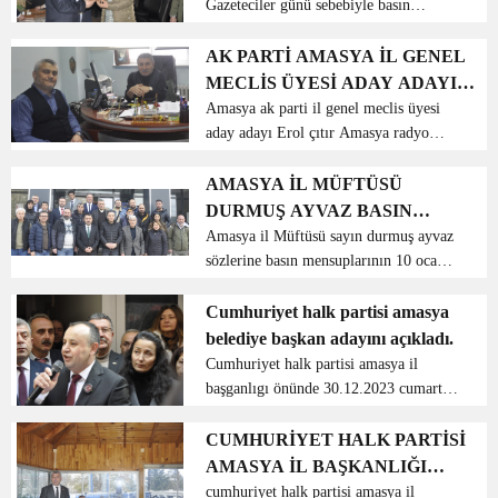
Gazeteciler günü sebebiyle basın
Ocak Çalışan Gazeteciler Günü’nde
TELEVİZYONU (ART)YÖNETİM
mensupları onuruna yemek programı
şehrin yerel ve ulusal basın
KURU...
düzenledi. Özgür basın kavramını
AK PARTİ AMASYA İL GENEL
mensuplarıyla bir araya geldi.
sonuna kadar destekleyen bir belediye
MECLİS ÜYESİ ADAY ADAYI
başkanı olarak günün sadece bir ...
EROL ÇITIRDAN KARATAŞA
Amasya ak parti il genel meclis üyesi
aday adayı Erol çıtır Amasya radyo
ZİYARET
televizyonu (art) yönetim kurulu
başkanı hasan Karataş ı makamında
AMASYA İL MÜFTÜSÜ
ziyaret etti hoş sohbetle devam eden
DURMUŞ AYVAZ BASIN
ziyarete hasan Karataş ...
MENSUPLARI İLE KAHVALTI
Amasya il Müftüsü sayın durmuş ayvaz
sözlerine basın mensuplarının 10 ocak
PROGRAMINDA BİR ARAYA
gazeteciler gününü kutlayarak başladı
GELDİ
Ceza evlerinde 3 tane hafız olduğunu
Cumhuriyet halk partisi amasya
belirtti uzun hoş sohbetin ardından din
belediye başkan adayını açıkladı.
demek sevg...
Cumhuriyet halk partisi amasya il
başganlıgı önünde 30.12.2023 cumartesi
günü belediye başkanlığı adayı açıklama
programı düzenledi programa amasya
CUMHURİYET HALK PARTİSİ
chp milletvekili reşat karagöz Merzifon
AMASYA İL BAŞKANLIĞI
belediye baş...
KAHVALTI PROGRAMI…
cumhuriyet halk partisi amasya il