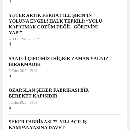
3
YETER ARTIK FERHAT İLE ŞİRİN’İN
YOLUNA ENGEL! HALK TEPKİLİ: “YOLU
KAPATMAK ÇÖZÜM DEĞİL, GÖREVİNİ
YAP!”
28 Ekim 2025 - 15:32
4
SAATCİ ÇİFCİMİZİ HİÇBİR ZAMAN YALNIZ
BIRAKMADIK
3 Ekim 2025 - 15:23
5
ÖZARSLAN ŞEKER FABRİKASI BİR
BEREKET KAPISIDIR
3 Ekim 2025 - 14:58
6
ŞEKER FABRİKASI 72. YILI AÇILIŞ
KAMPANYASINA DAVET