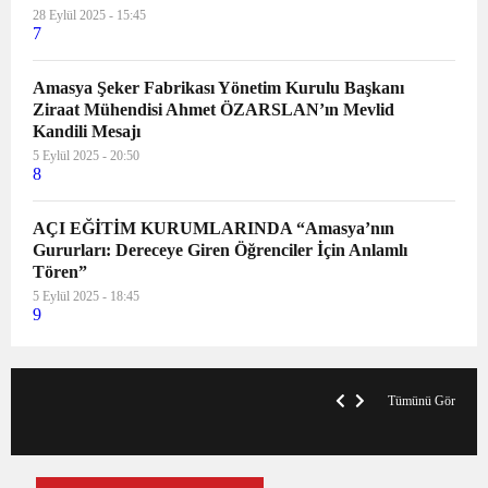
28 Eylül 2025 - 15:45
7
Amasya Şeker Fabrikası Yönetim Kurulu Başkanı
Ziraat Mühendisi Ahmet ÖZARSLAN’ın Mevlid
Kandili Mesajı
5 Eylül 2025 - 20:50
8
AÇI EĞİTİM KURUMLARINDA “Amasya’nın
Gururları: Dereceye Giren Öğrenciler İçin Anlamlı
Tören”
5 Eylül 2025 - 18:45
9
V
x
A
Tümünü Gör