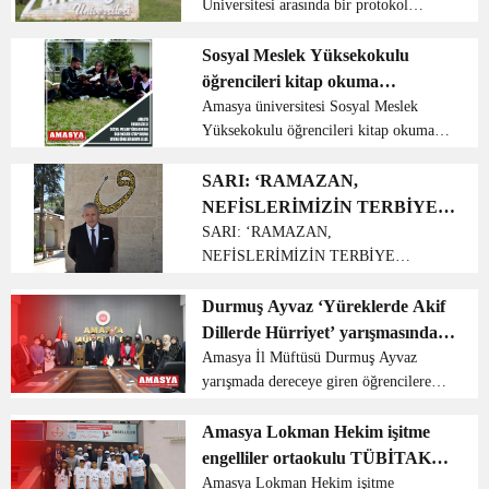
Üniversitesi arasında bir protokol
imzalandı. Amasya Üniversitesi ve
Suluova Ziraat Odası arasında araştırma
Sosyal Meslek Yüksekokulu
faaliyetlerinde bulunmak amacıyla
öğrencileri kitap okuma
protokol imzalandı. Rektö...
etkinliğinde bir araya geldi
Amasya üniversitesi Sosyal Meslek
Yüksekokulu öğrencileri kitap okuma
etkinliğinde bir araya geldi. Yüksekokul
Müdür Yardımcısı Öğr. Gör. Erol
SARI: ‘RAMAZAN,
Dönek’in koordinatörlüğünde olan
NEFİSLERİMİZİN TERBİYE
Pazarlama ve Reklamcılık...
EDİLDİĞİ AYDIR”
SARI: ‘RAMAZAN,
NEFİSLERİMİZİN TERBİYE
EDİLDİĞİ AYDIR” Amasya Belediye
Başkanı Mehmet Sarı, on bir ayın
Durmuş Ayvaz ‘Yüreklerde Akif
sultanı ramazan-ı şerif ayı dolayısıyla
Dillerde Hürriyet’ yarışmasında
bir mesaj yayımladı. Başkan Sarı
dereceye giren öğrencilere
Amasya İl Müftüsü Durmuş Ayvaz
mesajında; “Gönüllerin ...
yarışmada dereceye giren öğrencilere
ödüllerini verdi
ödüllerini verdi Amasya genelinde
düzenlenen ‘Yüreklerde Akif Dillerde
Amasya Lokman Hekim işitme
Hürriyet’ konulu kompozisyon ve lise
engelliler ortaokulu TÜBİTAK
öğrencileri arasında düz...
bilim fuarı sergisi gerçekleştirdi
Amasya Lokman Hekim işitme