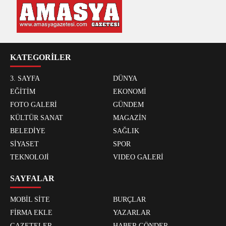
KATEGORİLER
3. SAYFA
DÜNYA
EĞİTİM
EKONOMİ
FOTO GALERİ
GÜNDEM
KÜLTÜR SANAT
MAGAZİN
BELEDİYE
SAĞLIK
SİYASET
SPOR
TEKNOLOJİ
VIDEO GALERİ
SAYFALAR
MOBİL SİTE
BURÇLAR
FİRMA EKLE
YAZARLAR
GAZETELER
HABER GÖNDER