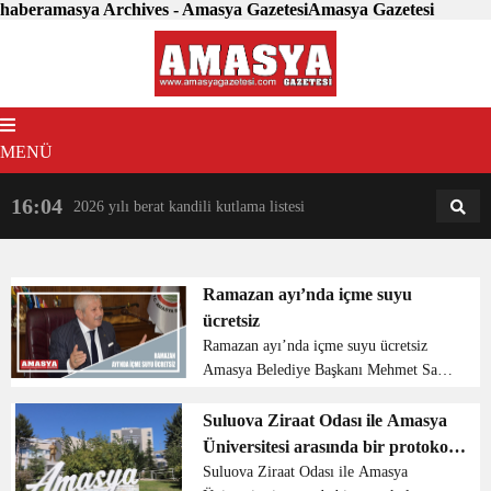
haberamasya Archives - Amasya GazetesiAmasya Gazetesi
MENÜ
16:04
18:31
2026 yılı berat kandili kutlama listesi
AM
AN
Ramazan ayı’nda içme suyu
ücretsiz
Ramazan ayı’nda içme suyu ücretsiz
Amasya Belediye Başkanı Mehmet Sarı
Ramazan ayında içme suyunun ücretsiz
olacağı müjdesini verdi. BELEDİYE
Suluova Ziraat Odası ile Amasya
RAMAZAN AYI BOYUNCA ŞEBEKE
Üniversitesi arasında bir protokol
SUYUNDAN ÜCRET ALMIYACAK
imzalandı.
Suluova Ziraat Odası ile Amasya
Beledi...