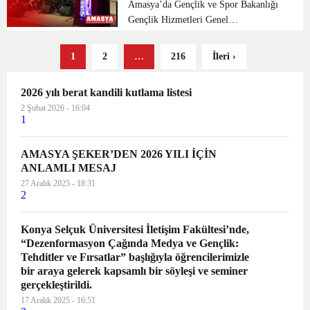
Gıda ve Yem Kanunu ...
Amasya’da Gençlik ve Spor Bakanlığı
Gençlik Hizmetleri Genel
Müdürlüğünün her yıl düzenlediği
Kültür ve Sanat Yarışmaları
1
2
…
216
İleri ›
çerçevesinde “Sahne Sırası Sende” adlı,
Gençler Arası Ses ve İcra Yarışması
2026 yılı berat kandili kutlama listesi
dü...
2 Şubat 2026 - 16:04
1
AMASYA ŞEKER’DEN 2026 YILI İÇİN
ANLAMLI MESAJ
27 Aralık 2025 - 18:31
2
Konya Selçuk Üniversitesi İletişim Fakültesi’nde,
“Dezenformasyon Çağında Medya ve Gençlik:
Tehditler ve Fırsatlar” başlığıyla öğrencilerimizle
bir araya gelerek kapsamlı bir söyleşi ve seminer
gerçekleştirildi.
17 Aralık 2025 - 16:51