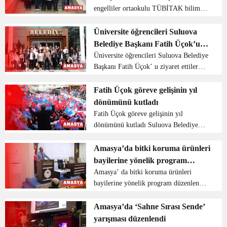
engelliler ortaokulu TÜBİTAK bilim
fuarı sergisi gerçekleştirdi Amasya
Lokman Hekim işitme engelliler
Üniversite öğrencileri Suluova
ortaokulu 2020 2021 dönemi 4006
Belediye Başkanı Fatih Üçok’u
TÜBİTAK bilim fuarı destekleme
ziyaret ettiler
Üniversite öğrencileri Suluova Belediye
programı...
Başkanı Fatih Üçok’ u ziyaret ettiler
Amasya Üniversitesi Mimarlik
Fakültesi Şehir ve Planlama Bölümü
Fatih Üçok göreve gelişinin yıl
öğrencileri, Suluova Belediye Başkanı
dönümünü kutladı
Fatih Üçok’ ...
Fatih Üçok göreve gelişinin yıl
dönümünü kutladı Suluova Belediye
Başkanı Fatih Üçok Ak Parti’de göreve
başlayışının yıl dönümünü sosyal medya
Amasya’da bitki koruma ürünleri
hesabında kutlama mesajı yayınladı. “30
bayilerine yönelik program
Mart ...
düzenlendi
Amasya’ da bitki koruma ürünleri
bayilerine yönelik program düzenlendi
Amasya ‘ da Bitki Koruma Ürünleri
Bayilerimize yönelik 5996 sayılı
Amasya’da ‘Sahne Sırası Sende’
Veteriner Hizmetleri, Bitki Sağlığı,
yarışması düzenlendi