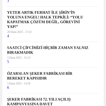
3
YETER ARTIK FERHAT İLE ŞİRİN’İN
YOLUNA ENGEL! HALK TEPKİLİ: “YOLU
KAPATMAK ÇÖZÜM DEĞİL, GÖREVİNİ
YAP!”
28 Ekim 2025 - 15:32
4
SAATCİ ÇİFCİMİZİ HİÇBİR ZAMAN YALNIZ
BIRAKMADIK
3 Ekim 2025 - 15:23
5
ÖZARSLAN ŞEKER FABRİKASI BİR
BEREKET KAPISIDIR
3 Ekim 2025 - 14:58
6
ŞEKER FABRİKASI 72. YILI AÇILIŞ
KAMPANYASINA DAVET