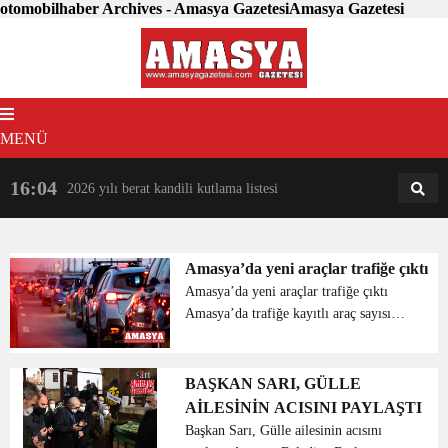
otomobilhaber Archives - Amasya GazetesiAmasya Gazetesi
MENÜ
16:04
18:31
2026 yılı berat kandili kutlama listesi
AM
AN
Amasya’da yeni araçlar trafiğe çıktı
Amasya’da yeni araçlar trafiğe çıktı
Amasya’da trafiğe kayıtlı araç sayısı
126 bin 372 iken Ocak ayında 126 bin
447’ye yükseldi. Amasya’da Şubat
ayında 131 aracın trafiğe kaydı
BAŞKAN SARI, GÜLLE
yapılırken ...
AİLESİNİN ACISINI PAYLAŞTI
Başkan Sarı, Gülle ailesinin acısını