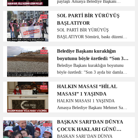
paylaştı Amasya Belediye Başkanı
Mehmet Sarı, AK Parti Amasya Eski
Milletvekili Akif Gülle’nin vefat eden
SOL PARTİ BİR YÜRÜYÜŞ
eşinin cenaze merasimine katıldı. AK
BAŞLATIYOR
Parti Amasya Eski Mi...
SOL PARTİ BİR YÜRÜYÜŞ
BAŞLATIYOR Sömürü, baskı düzenini
topyekün değiştirelim Açlık, sefalet,
karanlık son bulsun… Sol Parti Amasya
Belediye Başkanı kuraklığın
İl Başkanlığı 21/Kasım/2020 Saat:13:00
boyutunu böyle özetledi: “Son 3
de Selazığ Anıt Meydanı...
ayda bir damla yağış düşmedi”
Belediye Başkanı kuraklığın boyutunu
böyle özetledi: “Son 3 ayda bir damla
yağış düşmedi” Son yıllarda azalan
yağışlar Amasya’nın Suluova ilçesinde
HALKIN MASASI “HİLAL
bulunan Yedikır Baraj Gölü’nü de
MASASI” 1 YAŞINDA
kuraklık tehlikesiy...
HALKIN MASASI 1 YAŞINDA
Amasya Belediye Başkanı Mehmet Sarı
tarafından halkın taleplerinin
karşılanması ve daha rahat çözüm
BAŞKAN SARI’DAN DÜNYA
üretilebilmesi için kurulan ‘Hilal Masa’
ÇOCUK HAKLARI GÜNÜ
1 yıldır çözüm üretmeyi sürdürüyor....
MESAJI
BAŞKAN SARI’DAN DÜNYA