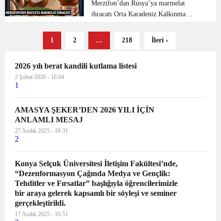
çalışmalarına tüm hızıyla devam ediy...
Merzifon’dan Rusya’ya marmelat
ihracatı Orta Karadeniz Kalkınma
Ajansı’nın (OKA) “Uygulamalı İhracat
Danışmanlığı” desteğinden yararlanan
1
2
…
218
İleri ›
Merzifonlu bir gıda firması, ilçede ür...
2026 yılı berat kandili kutlama listesi
2 Şubat 2026 - 16:04
1
AMASYA ŞEKER’DEN 2026 YILI İÇİN
ANLAMLI MESAJ
27 Aralık 2025 - 18:31
2
Konya Selçuk Üniversitesi İletişim Fakültesi’nde,
“Dezenformasyon Çağında Medya ve Gençlik:
Tehditler ve Fırsatlar” başlığıyla öğrencilerimizle
bir araya gelerek kapsamlı bir söyleşi ve seminer
gerçekleştirildi.
17 Aralık 2025 - 16:51