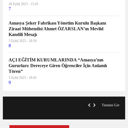
28 Eylül 2025 - 15:45
7
Amasya Şeker Fabrikası Yönetim Kurulu Başkanı
Ziraat Mühendisi Ahmet ÖZARSLAN’ın Mevlid
Kandili Mesajı
5 Eylül 2025 - 20:50
8
AÇI EĞİTİM KURUMLARINDA “Amasya’nın
Gururları: Dereceye Giren Öğrenciler İçin Anlamlı
Tören”
5 Eylül 2025 - 18:45
9
VegasHero Casino Test: Spiele, Boni &
T
Auszahlungen
A
Tümünü Gör