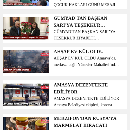
ÇOCUK HAKLARI GÜNÜ MESAJI
BAŞKAN SARI: ‘BİR ÜLKENİN
GELECEĞİ ÇOCUKLARDIR’ Amasya
GÜMYAD’TAN BAŞKAN
Belediye Başkanı Mehmet Sarı, Dünya
SARI’YA TEŞEKKÜR
Çocuk Hakları Günü dolayısıyla bir
ZİYARETİ
GÜMYAD’TAN BAŞKAN SARI’YA
mesaj yayımladı. Baş...
TEŞEKKÜR ZİYARETİ
Gümüşhacıköy İlçe ve Köyleri
Yardımlaşma Derneği (GÜMYAD)
AHŞAP EV KÜL OLDU
Dernek Başkanı Av. Saniye Çelik,
AHŞAP EV KÜL OLDU Amasya’da,
Amasya Belediye Başkanı Mehmet
merkeze bağlı Yüzevler Mahallesi’nde
Sarı’ya bir teşekkür z...
tek katlı ahşap evde çıkan yangın,
itfaiye ekiplerince yaklaşık 1 saatte
söndürüldü. Amasya’da, merkeze bağlı
AMASYA DEZENFEKTE
Yüzevler Mahallesi...
EDİLİYOR
AMASYA DEZENFEKTE EDİLİYOR
Amasya Belediyesi ekipleri, korona
virüs (Kovid-19) salgınıyla mücadele
kapsamında sokaklarda ve ortak
MERZİFON’DAN RUSYA’YA
kullanım alanlarındaki dezenfekte
MARMELAT İHRACATI