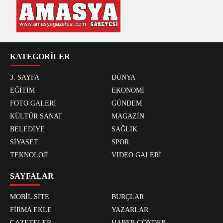
KATEGORİLER
3. SAYFA
DÜNYA
EĞİTİM
EKONOMİ
FOTO GALERİ
GÜNDEM
KÜLTÜR SANAT
MAGAZİN
BELEDİYE
SAĞLIK
SİYASET
SPOR
TEKNOLOJİ
VIDEO GALERİ
SAYFALAR
MOBİL SİTE
BURÇLAR
FİRMA EKLE
YAZARLAR
GAZETELER
HABER GÖNDER