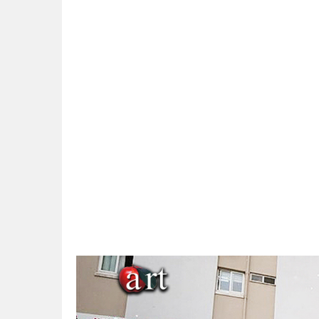
14:58
ÖZARSLAN ŞEKER FABR
15:45
ŞEKER FABRİKASI 72. 
20:50
Amasya Şeker Fabrikas
18:45
AÇI EĞİTİM KURUMLARIND
Kandili Mesajı
17:04
Amasya’da Dev Motosikl
16:04
2026 yılı berat kandili k