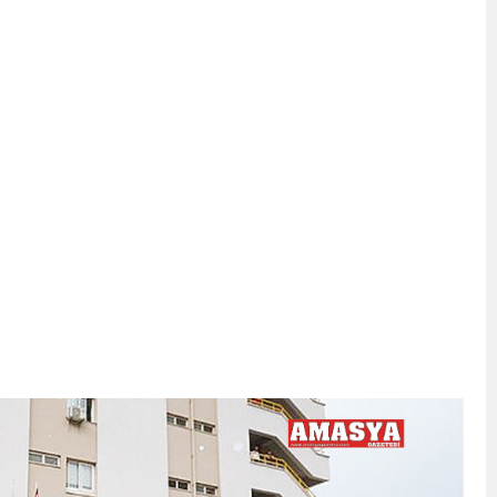
İKASI BİR BEREKET KAPISIDIR
YILI AÇILIŞ KAMPANYASINA DAVET
ı Yönetim Kurulu Başkanı Ziraat Mühendisi Ahmet ÖZARSLAN’ın Mevlid
A “Amasya’nın Gururları: Dereceye Giren Öğrenciler İçin Anlamlı Töre
et Festivali
utlama listesi