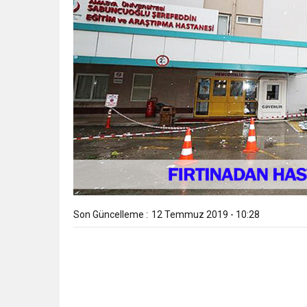
Son Güncelleme :
12 Temmuz 2019 - 10:28