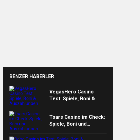
n”
BENZER HABERLER
VegasHero Casino
Test: Spiele, Boni &
Auszahlungen
Tsars Casino im Check:
Spiele, Boni und
Auszahlungen