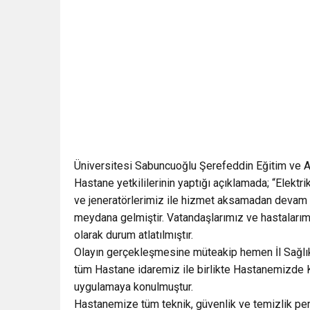
Üniversitesi Sabuncuoğlu Şerefeddin Eğitim ve A
Hastane yetkililerinin yaptığı açıklamada; “Elekt
ve jeneratörlerimiz ile hizmet aksamadan devam et
meydana gelmiştir. Vatandaşlarımız ve hastaları
olarak durum atlatılmıştır.
Olayın gerçekleşmesine müteakip hemen İl Sağlı
tüm Hastane idaremiz ile birlikte Hastanemizde 
uygulamaya konulmuştur.
Hastanemize tüm teknik, güvenlik ve temizlik pe