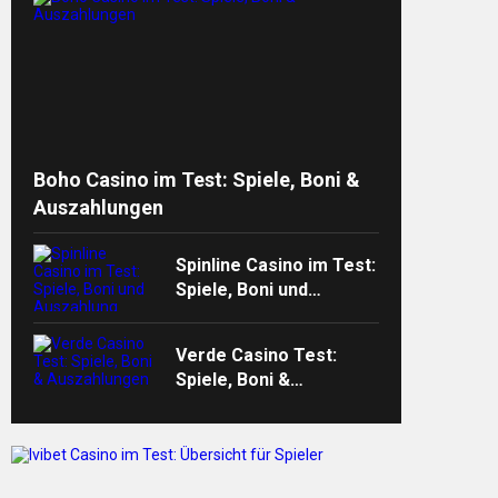
Boho Casino im Test: Spiele, Boni &
Auszahlungen
Spinline Casino im Test:
Spiele, Boni und
Auszahlung
Verde Casino Test:
Spiele, Boni &
Auszahlungen