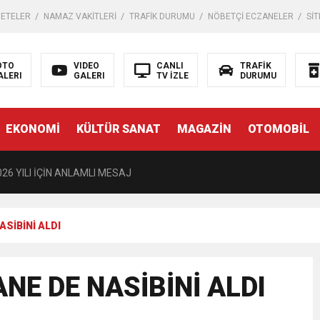
ETELER
NAMAZ VAKİTLERİ
TRAFİK DURUMU
NÖBETÇİ ECZANELER
SİT
OTO
VIDEO
CANLI
TRAFİK
ALERI
GALERI
TV İZLE
DURUMU
et Festivali
EKONOMİ
KÜLTÜR SANAT
MAGAZİN
OTOMOBİL
utlama listesi
6 YILI İÇİN ANLAMLI MESAJ
esi İletişim Fakültesi’nde, “Dezenformasyon Çağında Medya ve Gençlik:
SİBİNİ ALDI
başlığıyla öğrencilerimizle bir araya gelerek kapsamlı bir söyleşi ve semin
NE DE NASİBİNİ ALDI
ÇBİR ZAMAN YALNIZ BIRAKMADIK