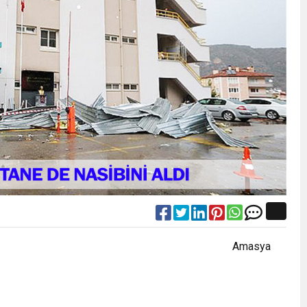
Amasya