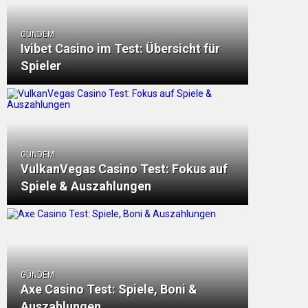
GÜNDEM
Ivibet Casino im Test: Übersicht für
Spieler
GÜNDEM
VulkanVegas Casino Test: Fokus auf
Spiele & Auszahlungen
GÜNDEM
Axe Casino Test: Spiele, Boni &
Auszahlungen