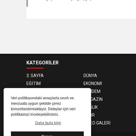
KATEGORİLER
3. SAYFA
DÜNYA
EĞİTİM
EKONOMİ
FOTO GALERİ
GÜNDEM
Veri politikasındaki amaçlarla sınırlı ve
KÜLTÜR SANAT
MAGAZİN
mevzuata uygun şekilde çerez
BELEDİYE
SAĞLIK
konumlandırmaktayız. Detaylar için veri
politikamızı inceleyebilirsiniz.
SİYASET
SPOR
TEKNOLOJİ
VIDEO GALERİ
Daha fazla bilgi