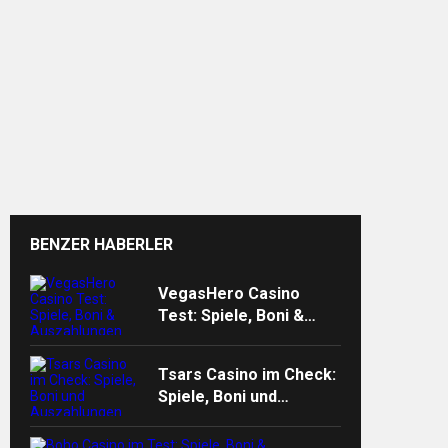
n”
BENZER HABERLER
VegasHero Casino
Test: Spiele, Boni &
Auszahlungen
Tsars Casino im Check:
Spiele, Boni und
Auszahlungen