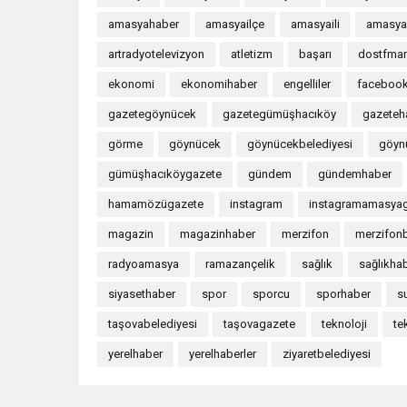
amasyahaber
amasyailçe
amasyaili
amasya
artradyotelevizyon
atletizm
başarı
dostfma
ekonomi
ekonomihaber
engelliler
faceboo
gazetegöynücek
gazetegümüşhacıköy
gazete
görme
göynücek
göynücekbelediyesi
göyn
gümüşhacıköygazete
gündem
gündemhaber
hamamözügazete
instagram
instagramamasyag
magazin
magazinhaber
merzifon
merzifonb
radyoamasya
ramazançelik
sağlık
sağlıkha
siyasethaber
spor
sporcu
sporhaber
s
taşovabelediyesi
taşovagazete
teknoloji
te
yerelhaber
yerelhaberler
ziyaretbelediyesi