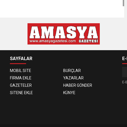
SAYFALAR
E
MOBİL SİTE
BURÇLAR
FİRMA EKLE
YAZARLAR
E-B
GAZETELER
HABER GÖNDER
SİTENE EKLE
KÜNYE