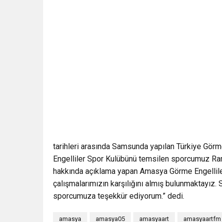
tarihleri arasında Samsunda yapılan Türkiye Gö
Engelliler Spor Kulübünü temsilen sporcumuz Ra
hakkında açıklama yapan Amasya Görme Engellile
çalışmalarımızın karşılığını almış bulunmaktayı
sporcumuza teşekkür ediyorum.” dedi.
amasya
amasya05
amasyaart
amasyaartfm