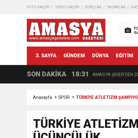
FOTO GALERİ
VIDEO GALERİ
BURÇLAR
YAZARLAR
GAZ
İLETİŞİM
F
G
17:04
Amasya’da Dev Motosikl
16:04
3. SAYFA
GÜNDEM
DÜNYA
EĞİTİM
2026 yılı berat kandili k
SON DAKİKA
18:31
AMASYA ŞEKER’DEN 202
16:51
Konya Selçuk Üniversit
Anasayfa
SPOR
TÜRKİYE ATLETİZM ŞAMPİY
15:32
YETER ARTIK FERHAT İLE ŞİRİN’İN YOLUNA ENGEL! HALK TEPKİLİ: “YOLU KAPATMAK ÇÖZÜM DEĞİL,
Tehditler ve Fırsatlar” 
TÜRKİYE ATLETİZ
15:23
SAATCİ ÇİFCİMİZİ Hİ
GÖREVİNİ YAP!”
gerçekleştirildi.
ÜÇÜNCÜLÜK