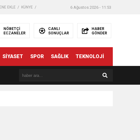
ENE EKLE
KÜNYE
6 Ağustos 2026 - 11:53
NÖBETÇİ
CANLI
HABER
ECZANELER
SONUÇLAR
GÖNDER
SİYASET
SPOR
SAĞLIK
TEKNOLOJİ
er