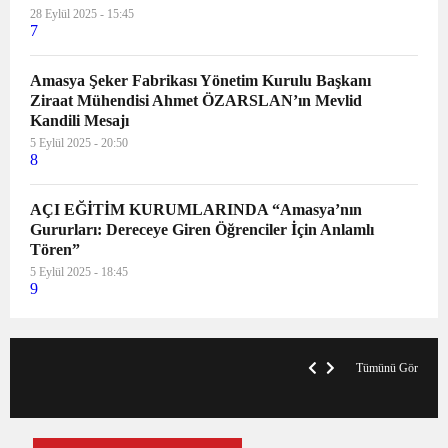
28 Eylül 2025 - 15:45
7
Amasya Şeker Fabrikası Yönetim Kurulu Başkanı
Ziraat Mühendisi Ahmet ÖZARSLAN’ın Mevlid
Kandili Mesajı
5 Eylül 2025 - 20:50
8
AÇI EĞİTİM KURUMLARINDA “Amasya’nın
Gururları: Dereceye Giren Öğrenciler İçin Anlamlı
Tören”
5 Eylül 2025 - 18:45
9
VegasHero Casino Test: Spiele, Boni &
T
Auszahlungen
A
Tümünü Gör