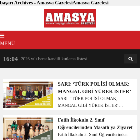
başarı Archives - Amasya GazetesiAmasya Gazetesi
MENÜ
16:04
18:31
2026 yılı berat kandili kutlama listesi
AM
AN
SARI: ‘TÜRK POLİSİ OLMAK;
MANGAL GİBİ YÜREK İSTER’
SARI: ‘TÜRK POLİSİ OLMAK;
MANGAL GİBİ YÜREK İSTER’
Amasya Belediye Başkanı Mehmet Sarı,
Polis teşkilatının 177. kuruluş
Fatih İlkokulu 2. Sınıf
yıldönümü nedeniyle bir kutlama mesajı
Öğrencilerinden Masatlı’ya Ziyaret
yayımladı. Başkan Sarı mesajında;
Fatih İlkokulu 2. Sınıf Öğrencilerinden
“Ülkemi...