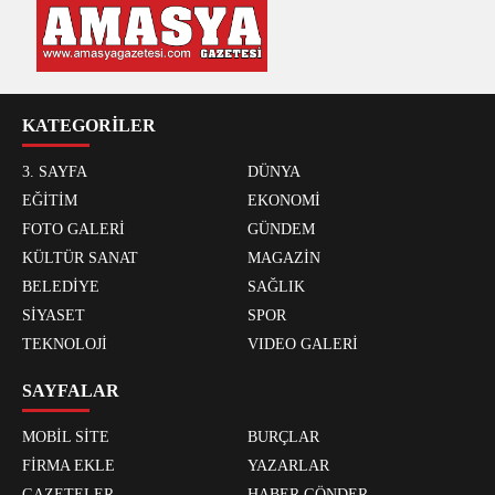
KATEGORİLER
3. SAYFA
DÜNYA
EĞİTİM
EKONOMİ
FOTO GALERİ
GÜNDEM
KÜLTÜR SANAT
MAGAZİN
BELEDİYE
SAĞLIK
SİYASET
SPOR
TEKNOLOJİ
VIDEO GALERİ
SAYFALAR
MOBİL SİTE
BURÇLAR
FİRMA EKLE
YAZARLAR
GAZETELER
HABER GÖNDER