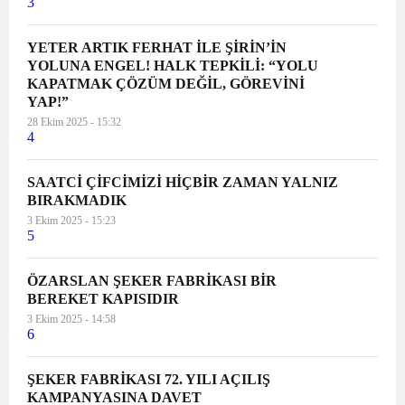
3
YETER ARTIK FERHAT İLE ŞİRİN’İN
YOLUNA ENGEL! HALK TEPKİLİ: “YOLU
KAPATMAK ÇÖZÜM DEĞİL, GÖREVİNİ
YAP!”
28 Ekim 2025 - 15:32
4
SAATCİ ÇİFCİMİZİ HİÇBİR ZAMAN YALNIZ
BIRAKMADIK
3 Ekim 2025 - 15:23
5
ÖZARSLAN ŞEKER FABRİKASI BİR
BEREKET KAPISIDIR
3 Ekim 2025 - 14:58
6
ŞEKER FABRİKASI 72. YILI AÇILIŞ
KAMPANYASINA DAVET