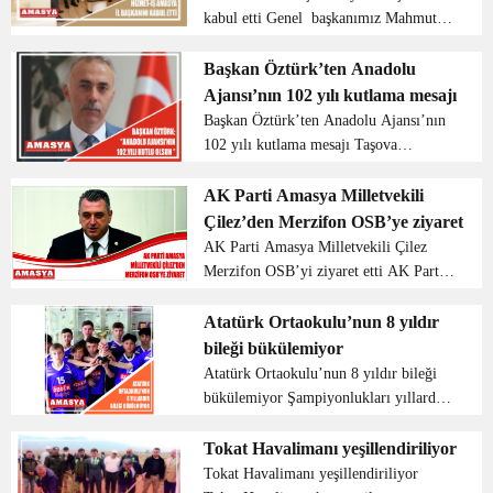
kabul etti Genel başkanımız Mahmut
Arslan, 5 nisan 2022 tarihinde Hizmet-
İş Sendikamızın Amasya il başkanı
Başkan Öztürk’ten Anadolu
Tolga Öztürk ve beraberindeki heyeti
Ajansı’nın 102 yılı kutlama mesajı
kabul etti. Ziya...
Başkan Öztürk’ten Anadolu Ajansı’nın
102 yılı kutlama mesajı Taşova
Belediye Başkanı Bayram Öztürk
Anadolu ajansının 102.yıl dönümü için
AK Parti Amasya Milletvekili
bir mesaj yayımladı. Başkan Öztürk;
Çilez’den Merzifon OSB’ye ziyaret
“Anadolu ...
AK Parti Amasya Milletvekili Çilez
Merzifon OSB’yi ziyaret etti AK Parti
Amasya Milletvekili Hasan Çilez,
Sanayi ve Teknoloji Bakanı Mustafa
Atatürk Ortaokulu’nun 8 yıldır
Varank’ın katılımıyla 19 Mart’ta açılışı
bileği bükülemiyor
yapıla...
Atatürk Ortaokulu’nun 8 yıldır bileği
bükülemiyor Şampiyonlukları yıllardır
kimseye kaptırmayan Atatürk Ortaokulu
yine şampiyon oldu. Amasya’nın
Tokat Havalimanı yeşillendiriliyor
Taşova ilçesindeki Atatürk Ortaokulu,
Tokat Havalimanı yeşillendiriliyor