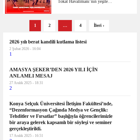
okul sporla...
Tokat Havalimanı’nın yeşile
büründürülmesi ve gürültünün absorbe
edilmesi için 140 dekar alanda 4 bin
fidan dikimi yapıldı. Orman Haftası
1
2
…
4
İleri ›
nedeniyle Tokat Orman İşlet...
2026 yılı berat kandili kutlama listesi
2 Şubat 2026 - 16:04
1
AMASYA ŞEKER’DEN 2026 YILI İÇİN
ANLAMLI MESAJ
27 Aralık 2025 - 18:31
2
Konya Selçuk Üniversitesi İletişim Fakültesi’nde,
“Dezenformasyon Çağında Medya ve Gençlik:
Tehditler ve Fırsatlar” başlığıyla öğrencilerimizle
bir araya gelerek kapsamlı bir söyleşi ve seminer
gerçekleştirildi.
17 Aralık 2025 - 16:51