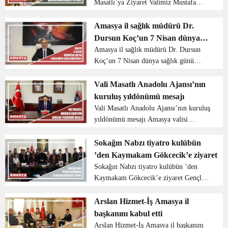
Masatlı’ya Ziyaret Valimiz Mustafa
MASATLI, kendisine mektup yazarak,
ziyaret etmek istediklerini belirten Fatih
Amasya il sağlık müdürü Dr.
İlkokulu 2. sınıf öğrencilerini misafir
Dursun Koç’un 7 Nisan dünya
etti. K...
sağlık günü mesajı
Amasya il sağlık müdürü Dr. Dursun
Koç’un 7 Nisan dünya sağlık günü
mesajı Amasya il sağlık müdürü Dr.
Dursun koç, 7 Nisan dünya sağlık günü
Vali Masatlı Anadolu Ajansı’nın
için yayımladığı mesajda şu ifadelere
kuruluş yıldönümü mesajı
yer verdi; “Yıllardır...
Vali Masatlı Anadolu Ajansı’nın kuruluş
yıldönümü mesajı Amasya valisi
Mustafa Masatlı Anadolu Ajansı’nın
kuruluş yıldönümü için bir mesaj
Sokağın Nabzı tiyatro kulübün
yayımladı vali Masatlı yayımladığı
’den Kaymakam Gökcecik’e ziyaret
mesajda şu sözleri kulland...
Sokağın Nabzı tiyatro kulübün ’den
Kaymakam Gökcecik’e ziyaret Gençlik
ve Spor Bakanlığı Kültür ve Sanat
Yarışmaları çerçevesinde Amasya
Arslan Hizmet-İş Amasya il
elemelerinde birinci olan Sokağın nabzı
başkanını kabul etti
tiyatro grubu öğrencile...
Arslan Hizmet-İş Amasya il başkanını