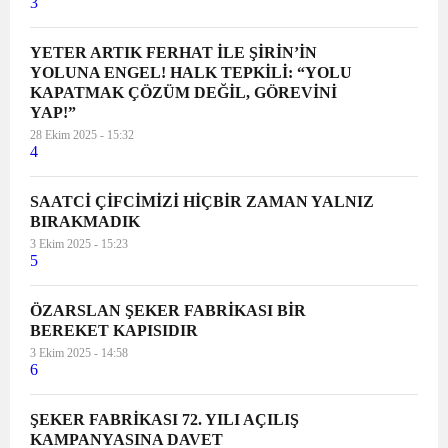
3
YETER ARTIK FERHAT İLE ŞİRİN’İN
YOLUNA ENGEL! HALK TEPKİLİ: “YOLU
KAPATMAK ÇÖZÜM DEĞİL, GÖREVİNİ
YAP!”
28 Ekim 2025 - 15:32
4
SAATCİ ÇİFCİMİZİ HİÇBİR ZAMAN YALNIZ
BIRAKMADIK
3 Ekim 2025 - 15:23
5
ÖZARSLAN ŞEKER FABRİKASI BİR
BEREKET KAPISIDIR
3 Ekim 2025 - 14:58
6
ŞEKER FABRİKASI 72. YILI AÇILIŞ
KAMPANYASINA DAVET