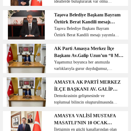
ideallerde buluşturarak var olma
Mesajı
mücadelesini ölümsüzleştiren İstiklal
Marşı, Milletimizin en zor şartlarda
Taşova Belediye Başkanı Bayram
içinde bulunduğu durumu, sahip olduğu
Öztürk Berat Kandili mesajı
gücü ve kararlıl...
yayımladı.
Taşova Belediye Başkanı Bayram
Öztürk Berat Kandili mesajı yayımladı.
Başkan Öztürk mesajında, “Geceyi
ibadetle geçirenlere yardımcı olması
AK Parti Amasya Merkez İlçe
amacıyla Allah tarafından melekler
Başkanı Av.Galip Uzun’un “8 Mart
gönderilir. Bu gecede yap...
Dünya Kadınlar Günü” Kutlama
Yaşamımız boyunca her anımızda
varlıklarıyla gurur duyduğumuz,
Mesajı
desteklerini bizden hiçbir vakit
esirgemeyen, yüreğindeki sevgi ve
AMASYA AK PARTİ MERKEZ
şefkati bizlere karşılıksız veren, bizleri
İLÇE BAŞKANI AV. GALİP
eğiten, yetiştiren her zama...
UZUN’UN 10 OCAK ÇALIŞAN
Demokrasinin gelişmesinde ve
toplumsal bilincin oluşturulmasında
GAZETECİLER GÜNÜ MESAJI
değerli katkıları bulunan, önemli bir
kamu görevini yerine getiren ve zaman
AMASYA VALİSİ MUSTAFA
mefhumu tanımadan büyük bir
MASATLI’NIN 10 OCAK
fedakârlıkla tüm enerjisini hal...
ÇALIŞAN GAZETECİLER
İletişimin en güçlü kanallarından olan