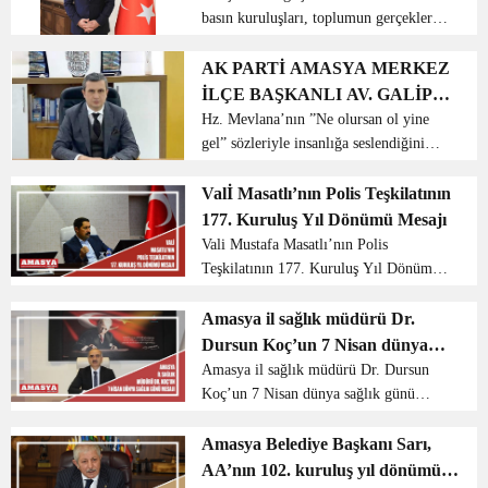
basın kuruluşları, toplumun gerçekleri
GÜNÜ MESAJI
öğrenmesi ve düşüncelerini
duyurmasının etkili bir aracıdır. Ulusal
AK PARTİ AMASYA MERKEZ
basınımızın yanında, Amasya’mızda ve
İLÇE BAŞKANLI AV. GALİP
bölgemizde yaşana...
UZUN’UN MEVLANA HAFTASI
Hz. Mevlana’nın ”Ne olursan ol yine
gel” sözleriyle insanlığa seslendiğini
MESAJI
belirten Uzun , ”Ya olduğun gibi görün,
ya göründüğün gibi ol” dizelerinde de
Valİ Masatlı’nın Polis Teşkilatının
nefretten, şiddet...
177. Kuruluş Yıl Dönümü Mesajı
Vali Mustafa Masatlı’nın Polis
Teşkilatının 177. Kuruluş Yıl Dönümü
Mesajı; Aziz Milletimizin ve Ülkemizin
huzur ve güvenliği, kamu düzeninin
Amasya il sağlık müdürü Dr.
sağlanmasında mesai mefhumu
Dursun Koç’un 7 Nisan dünya
gözetmeksizin her türlü fedakâ...
sağlık günü mesajı
Amasya il sağlık müdürü Dr. Dursun
Koç’un 7 Nisan dünya sağlık günü
mesajı Amasya il sağlık müdürü Dr.
Dursun koç, 7 Nisan dünya sağlık günü
Amasya Belediye Başkanı Sarı,
için yayımladığı mesajda şu ifadelere
AA’nın 102. kuruluş yıl dönümünü