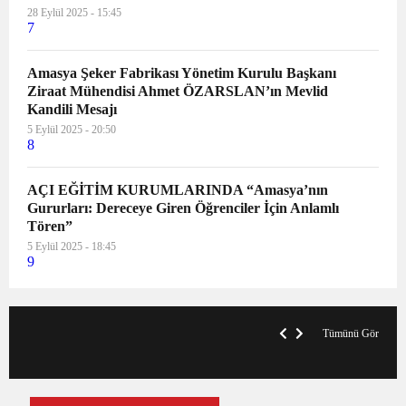
28 Eylül 2025 - 15:45
7
Amasya Şeker Fabrikası Yönetim Kurulu Başkanı
Ziraat Mühendisi Ahmet ÖZARSLAN’ın Mevlid
Kandili Mesajı
5 Eylül 2025 - 20:50
8
AÇI EĞİTİM KURUMLARINDA “Amasya’nın
Gururları: Dereceye Giren Öğrenciler İçin Anlamlı
Tören”
5 Eylül 2025 - 18:45
9
VegasHero Casino Test: Spiele, Boni &
T
Auszahlungen
A
Tümünü Gör