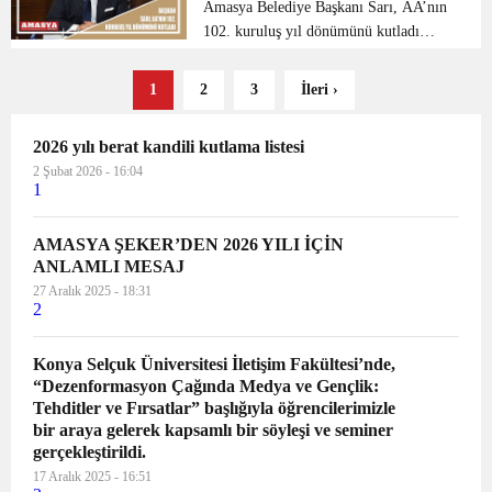
yer verdi; “Yıllardır...
kutladı
Amasya Belediye Başkanı Sarı, AA’nın
102. kuruluş yıl dönümünü kutladı
Amasya Belediye Başkanı Mehmet Sarı,
Anadolu Ajansının (AA) 102. kuruluş
1
2
3
İleri ›
yıl dönümü dolayısıyla kutlama mesajı
yayımladı. S...
2026 yılı berat kandili kutlama listesi
2 Şubat 2026 - 16:04
1
AMASYA ŞEKER’DEN 2026 YILI İÇİN
ANLAMLI MESAJ
27 Aralık 2025 - 18:31
2
Konya Selçuk Üniversitesi İletişim Fakültesi’nde,
“Dezenformasyon Çağında Medya ve Gençlik:
Tehditler ve Fırsatlar” başlığıyla öğrencilerimizle
bir araya gelerek kapsamlı bir söyleşi ve seminer
gerçekleştirildi.
17 Aralık 2025 - 16:51