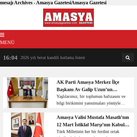
mesajı Archives - Amasya GazetesiAmasya Gazetesi
MENÜ
16:04
18:31
2026 yılı berat kandili kutlama listesi
AM
AN
AK Parti Amasya Merkez İlçe
Başkanı Av Galip Uzun’un
“Yaşlılar Haftası” Kutlama Mesajı
Yaşlılarımız, bir toplumun hafızasını ve
bilgi birikimini yansıtmaları yönüyle
toplum ve aile hayatımızın en kıymetli
hazineleridir. Yaşlılarımız, kültür ve
Amasya Valisi Mustafa Masatlı’nın
medeniyet değerlerimizi dünden bugüne
12 Mart İstiklal Marşı’nın Kabulü
taşıy...
ve Mehmet Akif Ersoy’u Anma
Türk Milletinin her bir ferdini ortak