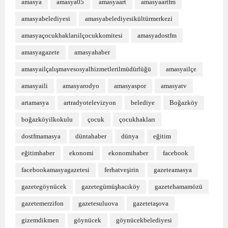
amasya
amasya05
amasyaart
amasyaartfm
amasyabelediyesi
amasyabelediyesikültürmerkezi
amasyaçocukhaklarıilçocukkomitesi
amasyadostfm
amasyagazete
amasyahaber
amasyailçalışmavesosyalhizmetlerilmüdürlüğü
amasyailçe
amasyaili
amasyarodyo
amasyaspor
amasyatv
artamasya
artradyotelevizyon
belediye
Boğazköy
boğazköyilkokulu
çocuk
çocukhakları
dostfmamasya
düntahaber
dünya
eğitim
eğitimhaber
ekonomi
ekonomihaber
facebook
facebookamasyagazetesi
ferhatveşirin
gazeteamasya
gazetegöynücek
gazetegümüşhacıköy
gazetehamamözü
gazetemerzifon
gazetesuluova
gazetetaşova
gizemdikmen
göynücek
göynücekbelediyesi