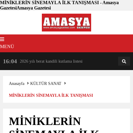
MİNİKLERİN SİNEMAYLA İLK TANIŞMASI - Amasya
GazetesiAmasya Gazetesi
MENÜ
16:04
18:31
2026 yılı berat kandili kutlama listesi
AM
AN
Anasayfa
KÜLTÜR SANAT
MİNİKLERİN SİNEMAYLA İLK TANIŞMASI
MİNİKLERİN