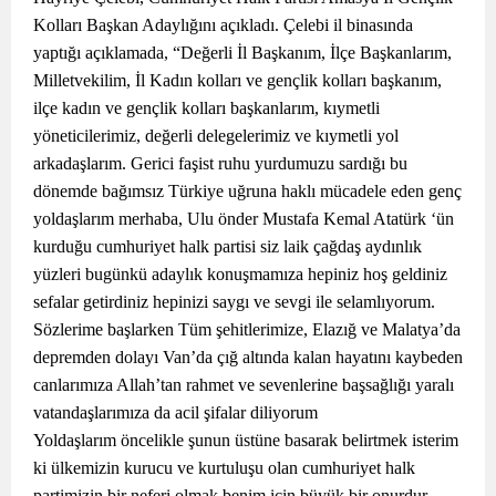
Kolları Başkan Adaylığını açıkladı. Çelebi il binasında
yaptığı açıklamada, “Değerli İl Başkanım, İlçe Başkanlarım,
Milletvekilim, İl Kadın kolları ve gençlik kolları başkanım,
ilçe kadın ve gençlik kolları başkanlarım, kıymetli
yöneticilerimiz, değerli delegelerimiz ve kıymetli yol
arkadaşlarım. Gerici faşist ruhu yurdumuzu sardığı bu
dönemde bağımsız Türkiye uğruna haklı mücadele eden genç
yoldaşlarım merhaba, Ulu önder Mustafa Kemal Atatürk ‘ün
kurduğu cumhuriyet halk partisi siz laik çağdaş aydınlık
yüzleri bugünkü adaylık konuşmamıza hepiniz hoş geldiniz
sefalar getirdiniz hepinizi saygı ve sevgi ile selamlıyorum.
Sözlerime başlarken Tüm şehitlerimize, Elazığ ve Malatya’da
depremden dolayı Van’da çığ altında kalan hayatını kaybeden
canlarımıza Allah’tan rahmet ve sevenlerine başsağlığı yaralı
vatandaşlarımıza da acil şifalar diliyorum
Yoldaşlarım öncelikle şunun üstüne basarak belirtmek isterim
ki ülkemizin kurucu ve kurtuluşu olan cumhuriyet halk
partimizin bir neferi olmak benim için büyük bir onurdur