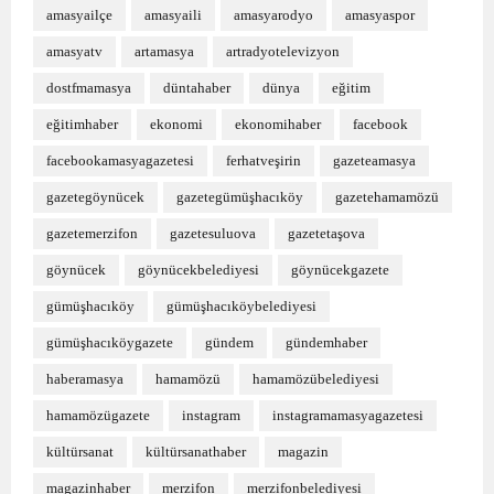
amasyailçe
amasyaili
amasyarodyo
amasyaspor
amasyatv
artamasya
artradyotelevizyon
dostfmamasya
düntahaber
dünya
eğitim
eğitimhaber
ekonomi
ekonomihaber
facebook
facebookamasyagazetesi
ferhatveşirin
gazeteamasya
gazetegöynücek
gazetegümüşhacıköy
gazetehamamözü
gazetemerzifon
gazetesuluova
gazetetaşova
göynücek
göynücekbelediyesi
göynücekgazete
gümüşhacıköy
gümüşhacıköybelediyesi
gümüşhacıköygazete
gündem
gündemhaber
haberamasya
hamamözü
hamamözübelediyesi
hamamözügazete
instagram
instagramamasyagazetesi
kültürsanat
kültürsanathaber
magazin
magazinhaber
merzifon
merzifonbelediyesi