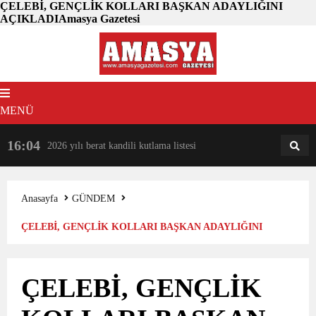
ÇELEBİ, GENÇLİK KOLLARI BAŞKAN ADAYLIĞINI
AÇIKLADIAmasya Gazetesi
MENÜ
16:04
18:31
2026 yılı berat kandili kutlama listesi
AM
AN
Anasayfa
GÜNDEM
ÇELEBİ, GENÇLİK KOLLARI BAŞKAN ADAYLIĞINI
AÇIKLADI
ÇELEBİ, GENÇLİK