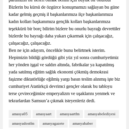
Bizlerin bu kürsü de özgürce konuşmamızı sağlayan bu güne
kadar gelmiş geçmiş il başkanlarımıza ilçe başkanlarımıza
kadın kolları başkanımıza gençlik kolları başkanlarımıza
teşekkürü bir borç bilirim bizlere bu onurlu bayrağı devrettiler
bizlerde bu bayrağı daha yukarı çıkarmak için çalışacağız,
çalışacağız, çalışacağız.
Ben ne için adayım, öncelikle bunu belirtmek isterim.
Hepimizin bildiği gördüğü gibi yüz yıl sonra cumhuriyetimiz
her yönden işgal ve saldırı altında, fabrikalar ya kapatılmış
yada satılmış eğitim sağlık ekonomi çökmüş demokrasi
faşizme diktatörlüğe eğilmiş yargı basın teslim alınmış işte biz
cumhuriyet Atatürkçü devrimci gençler olarak bu tabloyu
terse çevireceğimize emperyalizm ve uşaklarını yenmek ve
tekrarlardan Samsun’a çıkmak isteyenleriz dedi.
amasya05
amasyaart
amasyaartfm
amasyabelediyesi
amasyadostfm
amasyagazete
amasyahaber