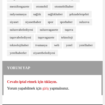
merzifongazete
otomobil
otomobilhaber
radyoamasya
sağlık
sağlıkhaber
şehzadelerşehri
siyaset
siyasethaber
spor
sporhaber
suluova
suluovabelediyesi
suluovagazete
taşova
taşovabelediyesi
taşovagazete
teknoloji
teknolojihaber
tvamasya
web
yerel
yerelhaber
yerelhaberler
ziyaretbelediyesi
YORUM YAP
Cevabı iptal etmek için tıklayın.
Yorum yapabilmek için
giriş
yapmalısınız.