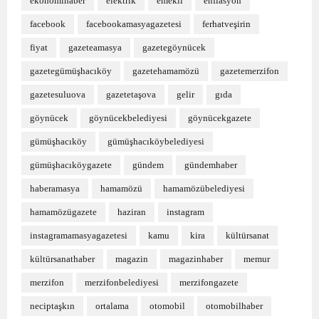
ekonomihaber
elektrik
emekli
enflasyon
facebook
facebookamasyagazetesi
ferhatveşirin
fiyat
gazeteamasya
gazetegöynücek
gazetegümüşhacıköy
gazetehamamözü
gazetemerzifon
gazetesuluova
gazetetaşova
gelir
gıda
göynücek
göynücekbelediyesi
göynücekgazete
gümüşhacıköy
gümüşhacıköybelediyesi
gümüşhacıköygazete
gündem
gündemhaber
haberamasya
hamamözü
hamamözübelediyesi
hamamözügazete
haziran
instagram
instagramamasyagazetesi
kamu
kira
kültürsanat
kültürsanathaber
magazin
magazinhaber
memur
merzifon
merzifonbelediyesi
merzifongazete
neciptaşkın
ortalama
otomobil
otomobilhaber