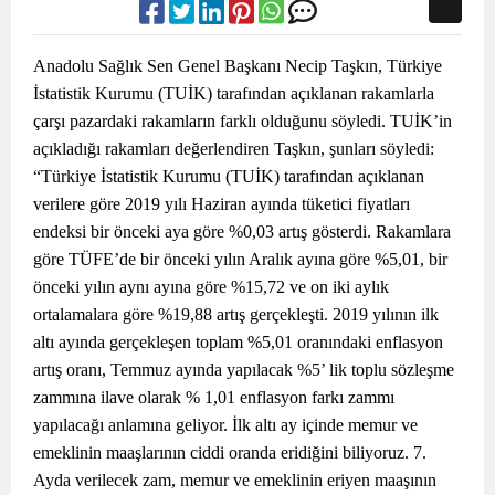
Anadolu Sağlık Sen Genel Başkanı Necip Taşkın, Türkiye
İstatistik Kurumu (TUİK) tarafından açıklanan rakamlarla
çarşı pazardaki rakamların farklı olduğunu söyledi. TUİK’in
açıkladığı rakamları değerlendiren Taşkın, şunları söyledi:
“Türkiye İstatistik Kurumu (TUİK) tarafından açıklanan
verilere göre 2019 yılı Haziran ayında tüketici fiyatları
endeksi bir önceki aya göre %0,03 artış gösterdi. Rakamlara
göre TÜFE’de bir önceki yılın Aralık ayına göre %5,01, bir
önceki yılın aynı ayına göre %15,72 ve on iki aylık
ortalamalara göre %19,88 artış gerçekleşti. 2019 yılının ilk
altı ayında gerçekleşen toplam %5,01 oranındaki enflasyon
artış oranı, Temmuz ayında yapılacak %5’ lik toplu sözleşme
zammına ilave olarak % 1,01 enflasyon farkı zammı
yapılacağı anlamına geliyor. İlk altı ay içinde memur ve
emeklinin maaşlarının ciddi oranda eridiğini biliyoruz. 7.
Ayda verilecek zam, memur ve emeklinin eriyen maaşının