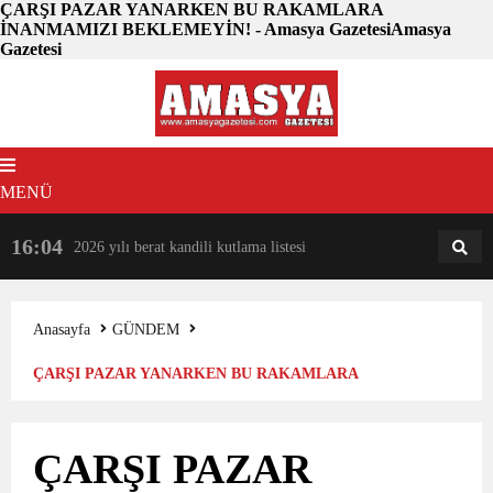
ÇARŞI PAZAR YANARKEN BU RAKAMLARA
İNANMAMIZI BEKLEMEYİN! - Amasya GazetesiAmasya
Gazetesi
MENÜ
16:04
18:31
2026 yılı berat kandili kutlama listesi
AM
AN
Anasayfa
GÜNDEM
ÇARŞI PAZAR YANARKEN BU RAKAMLARA
İNANMAMIZI BEKLEMEYİN!
ÇARŞI PAZAR