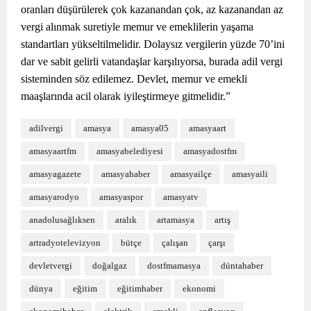
oranları düşürülerek çok kazanandan çok, az kazanandan az
vergi alınmak suretiyle memur ve emeklilerin yaşama
standartları yükseltilmelidir. Dolaysız vergilerin yüzde 70’ini
dar ve sabit gelirli vatandaşlar karşılıyorsa, burada adil vergi
sisteminden söz edilemez. Devlet, memur ve emekli
maaşlarında acil olarak iyileştirmeye gitmelidir.”
adilvergi
amasya
amasya05
amasyaart
amasyaartfm
amasyabelediyesi
amasyadostfm
amasyagazete
amasyahaber
amasyailçe
amasyaili
amasyarodyo
amasyaspor
amasyatv
anadolusağlıksen
aralık
artamasya
artış
artradyotelevizyon
bütçe
çalışan
çarşı
devletvergi
doğalgaz
dostfmamasya
düntahaber
dünya
eğitim
eğitimhaber
ekonomi