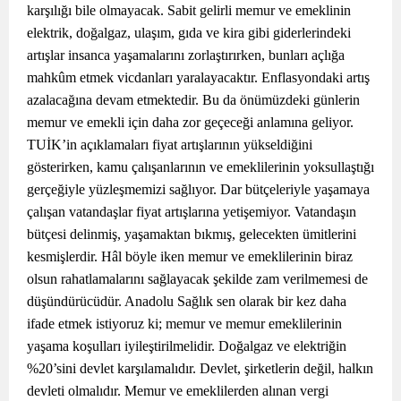
karşılığı bile olmayacak. Sabit gelirli memur ve emeklinin
elektrik, doğalgaz, ulaşım, gıda ve kira gibi giderlerindeki
artışlar insanca yaşamalarını zorlaştırırken, bunları açlığa
mahkûm etmek vicdanları yaralayacaktır. Enflasyondaki artış
azalacağına devam etmektedir. Bu da önümüzdeki günlerin
memur ve emekli için daha zor geçeceği anlamına geliyor.
TUİK’in açıklamaları fiyat artışlarının yükseldiğini
gösterirken, kamu çalışanlarının ve emeklilerinin yoksullaştığı
gerçeğiyle yüzleşmemizi sağlıyor. Dar bütçeleriyle yaşamaya
çalışan vatandaşlar fiyat artışlarına yetişemiyor. Vatandaşın
bütçesi delinmiş, yaşamaktan bıkmış, gelecekten ümitlerini
kesmişlerdir. Hâl böyle iken memur ve emeklilerinin biraz
olsun rahatlamalarını sağlayacak şekilde zam verilmemesi de
düşündürücüdür. Anadolu Sağlık sen olarak bir kez daha
ifade etmek istiyoruz ki; memur ve memur emeklilerinin
yaşama koşulları iyileştirilmelidir. Doğalgaz ve elektriğin
%20’sini devlet karşılamalıdır. Devlet, şirketlerin değil, halkın
devleti olmalıdır. Memur ve emeklilerden alınan vergi