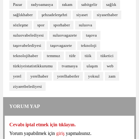
Pazar
radyoamasya
rakam
sabitgelir
sağlık
sağlıkhaber
şehzadelerşehri
siyaset
siyasethaber
sözleşme
spor
sporhaber
suluova
suluovabelediyesi
suluovagazete
taşova
taşovabelediyesi
taşovagazete
teknoloji
teknolojihaber
temmuz
tüfe
tüik
tüketici
türkiyeistatistikkurumu
tvamasya
ulaşım
web
yerel
yerelhaber
yerelhaberler
yoksul
zam
ziyaretbelediyesi
YORUM YAP
Cevabı iptal etmek için tıklayın.
Yorum yapabilmek için
giriş
yapmalısınız.