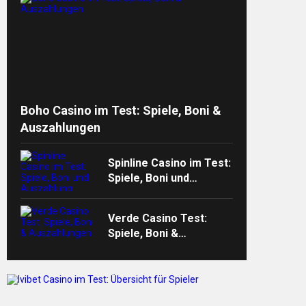
Boho Casino im Test: Spiele, Boni &
Auszahlungen
Spinline Casino im Test:
Spiele, Boni und
Auszahlung
Verde Casino Test:
Spiele, Boni &
Auszahlungen