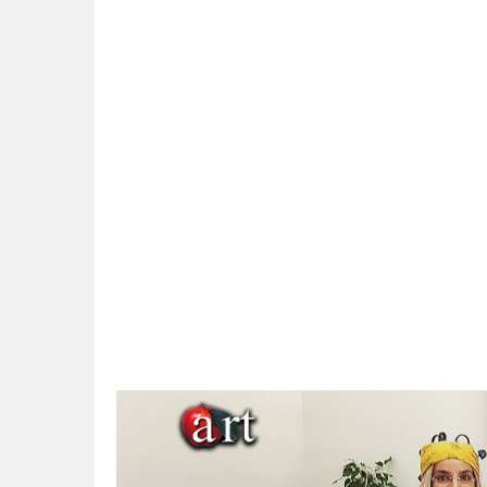
14:58
ÖZARSLAN ŞEKER FABR
15:45
ŞEKER FABRİKASI 72. 
20:50
Amasya Şeker Fabrikas
18:45
AÇI EĞİTİM KURUMLARIND
Kandili Mesajı
17:04
Amasya’da Dev Motosikl
16:04
2026 yılı berat kandili k