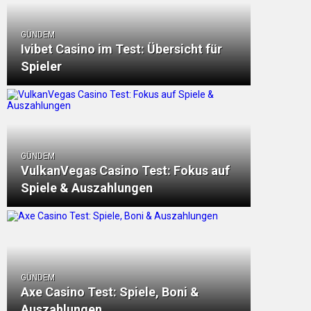
GÜNDEM
Ivibet Casino im Test: Übersicht für
Spieler
GÜNDEM
VulkanVegas Casino Test: Fokus auf
Spiele & Auszahlungen
GÜNDEM
Axe Casino Test: Spiele, Boni &
Auszahlungen