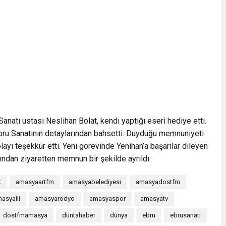
natı ustası Neslihan Bolat, kendi yaptığı eseri hediye etti.
Ebru Sanatının detaylarından bahsetti. Duyduğu memnuniyeti
layı teşekkür etti. Yeni görevinde Yenihan’a başarılar dileyen
dından ziyaretten memnun bir şekilde ayrıldı.
t
amasyaartfm
amasyabelediyesi
amasyadostfm
asyaili
amasyarodyo
amasyaspor
amasyatv
dostfmamasya
düntahaber
dünya
ebru
ebrusanatı