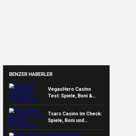
n”
BENZER HABERLER
VegasHero Casino
Test: Spiele, Boni &
Auszahlungen
Tsars Casino im Check:
Spiele, Boni und
Auszahlungen