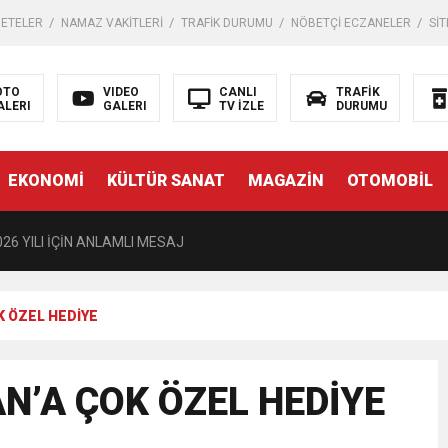
ETELER
NAMAZ VAKİTLERİ
TRAFİK DURUMU
NÖBETÇİ ECZANELER
SİT
OTO
VIDEO
CANLI
TRAFİK
ALERI
GALERI
TV İZLE
DURUMU
et Festivali
EKONOMİ
KÜLTÜR SANAT
MAGAZİN
OTOMOBİL
utlama listesi
6 YILI İÇİN ANLAMLI MESAJ
esi İletişim Fakültesi’nde, “Dezenformasyon Çağında Medya ve Gençlik:
K ÖZEL HEDİYE
başlığıyla öğrencilerimizle bir araya gelerek kapsamlı bir söyleşi ve semin
N’A ÇOK ÖZEL HEDİYE
ÇBİR ZAMAN YALNIZ BIRAKMADIK