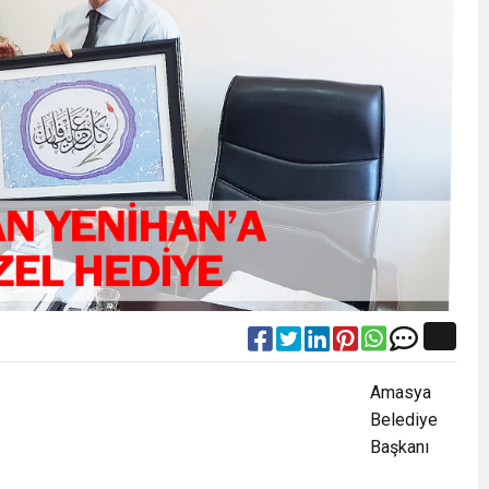
Amasya
Belediye
Başkanı