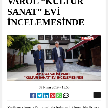
VAROL “KÜLTÜR
SANAT” EVİ
İNCELEMESİNDE
09 Nisan 2019 - 15:55
Yeşilırmak kenarı Yalıboyu’nda bulunan İl Genel Meclisi eski