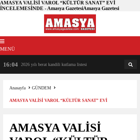
AMASYA VALİSİ VAROL “KÜLTÜR SANAT” EVİ
İNCELEMESİNDE - Amasya GazetesiAmasya Gazetesi
MENÜ
16:04
18:31
2026 yılı berat kandili kutlama listesi
AM
AN
Anasayfa
GÜNDEM
AMASYA VALİSİ VAROL “KÜLTÜR SANAT” EVİ
İNCELEMESİNDE
AMASYA VALİSİ