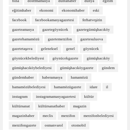
bina
dostfmamasya
düntahaber
dünya
eğitim
eğitimhaber
ekonomi
ekonomihaber
eski
facebook
facebookamasyagazetesi
ferhatveşirin
gazeteamasya
gazetegöynücek
gazetegümüşhacıköy
gazetehamamözü
gazetemerzifon
gazetesuluova
gazetetaşova
geleneksel
genel
göynücek
göynücekbelediyesi
göynücekgazete
gümüşhacıköy
gümüşhacıköybelediyesi
gümüşhacıköygazete
gündem
gündemhaber
haberamasya
hamamözü
hamamözübelediyesi
hamamözügazete
idare
il
instagram
instagramamasyagazetesi
kültür
kültürsanat
kültürsanathaber
magazin
magazinhaber
meclis
merzifon
merzifonbelediyesi
merzifongazete
osmanvarol
otomobil