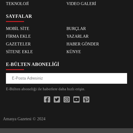
TEKNOLOJİ
VIDEO GALERİ
SAYFALAR
MOBİL SİTE
BURÇLAR
FİRMA EKLE
YAZARLAR
GAZETELER
HABER GÖNDER
SİTENE EKLE
KÜNYE
E-BÜLTEN ABONELİĞİ
E-Bülten aboneliği ile haberlere daha hızlı erişin.
Amasya Gazetesi © 2024
xvideos.com zenededeneme vonbonusu vewereveren siteler
yarrak