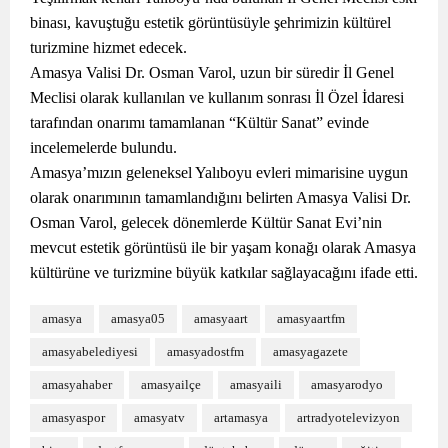
binası, kavuştuğu estetik görüntüsüyle şehrimizin kültürel
turizmine hizmet edecek.
Amasya Valisi Dr. Osman Varol, uzun bir süredir İl Genel
Meclisi olarak kullanılan ve kullanım sonrası İl Özel İdaresi
tarafından onarımı tamamlanan “Kültür Sanat” evinde
incelemelerde bulundu.
Amasya’mızın geleneksel Yalıboyu evleri mimarisine uygun
olarak onarımının tamamlandığını belirten Amasya Valisi Dr.
Osman Varol, gelecek dönemlerde Kültür Sanat Evi’nin
mevcut estetik görüntüsü ile bir yaşam konağı olarak Amasya
kültürüne ve turizmine büyük katkılar sağlayacağını ifade etti.
amasya
amasya05
amasyaart
amasyaartfm
amasyabelediyesi
amasyadostfm
amasyagazete
amasyahaber
amasyailçe
amasyaili
amasyarodyo
amasyaspor
amasyatv
artamasya
artradyotelevizyon