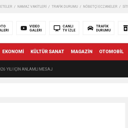
ETELER
NAMAZ VAKİTLERİ
TRAFİK DURUMU
NÖBETÇİ ECZANELER
SİT
OTO
VIDEO
CANLI
TRAFİK
ALERI
GALERI
TV İZLE
DURUMU
et Festivali
EKONOMİ
KÜLTÜR SANAT
MAGAZİN
OTOMOBİL
utlama listesi
6 YILI İÇİN ANLAMLI MESAJ
esi İletişim Fakültesi’nde, “Dezenformasyon Çağında Medya ve Gençlik:
başlığıyla öğrencilerimizle bir araya gelerek kapsamlı bir söyleşi ve semin
ÇBİR ZAMAN YALNIZ BIRAKMADIK