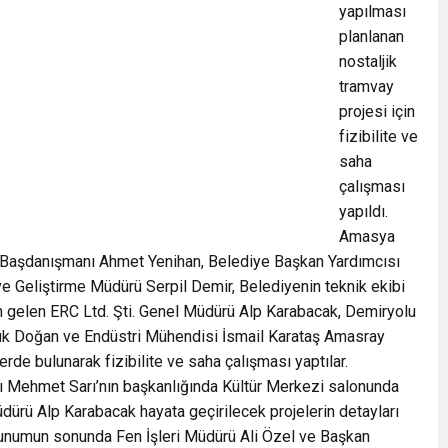
yapılması
planlanan
nostaljik
tramvay
projesi için
fizibilite ve
saha
çalışması
yapıldı.
Amasya
Başdanışmanı Ahmet Yenihan, Belediye Başkan Yardımcısı
 ve Geliştirme Müdürü Serpil Demir, Belediyenin teknik ekibi
an gelen ERC Ltd. Şti. Genel Müdürü Alp Karabacak, Demiryolu
uk Doğan ve Endüstri Mühendisi İsmail Karataş Amasray
rde bulunarak fizibilite ve saha çalışması yaptılar.
 Mehmet Sarı’nın başkanlığında Kültür Merkezi salonunda
üdürü Alp Karabacak hayata geçirilecek projelerin detayları
 Sunumun sonunda Fen İşleri Müdürü Ali Özel ve Başkan