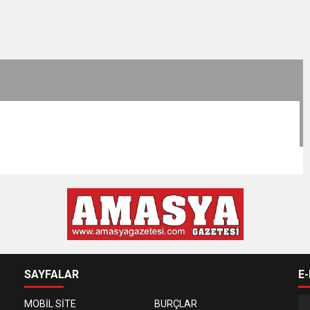
SAYFALAR
E
MOBİL SİTE
BURÇLAR