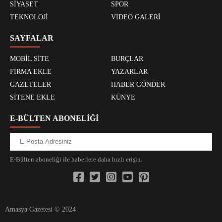
SİYASET
SPOR
TEKNOLOJİ
VIDEO GALERİ
SAYFALAR
MOBİL SİTE
BURÇLAR
FİRMA EKLE
YAZARLAR
GAZETELER
HABER GÖNDER
SİTENE EKLE
KÜNYE
E-BÜLTEN ABONELİĞİ
E-Bülten aboneliği ile haberlere daha hızlı erişin.
Amasya Gazetesi © 2024