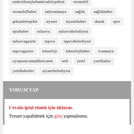
narkotiksuçlarlamücadeleşubesi
otomobil
otomobilhaber
radyoamasya
sağlık
sağlıkhaber
şehzadelerşehri
siyaset
siyasethaber
skunk
spor
sporhaber
suluova
suluovabelediyesi
suluovagazete
taşova
taşovabelediyesi
taşovagazete
teknoloji
teknolojihaber
tvamasya
uyuşturucumaddeticareti
web
yerel
yerelhaber
yerelhaberler
ziyaretbelediyesi
YORUM YAP
Cevabı iptal etmek için tıklayın.
Yorum yapabilmek için
giriş
yapmalısınız.