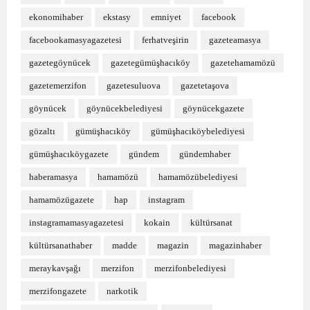
ekonomihaber
ekstasy
emniyet
facebook
facebookamasyagazetesi
ferhatveşirin
gazeteamasya
gazetegöynücek
gazetegümüşhacıköy
gazetehamamözü
gazetemerzifon
gazetesuluova
gazetetaşova
göynücek
göynücekbelediyesi
göynücekgazete
gözaltı
gümüşhacıköy
gümüşhacıköybelediyesi
gümüşhacıköygazete
gündem
gündemhaber
haberamasya
hamamözü
hamamözübelediyesi
hamamözügazete
hap
instagram
instagramamasyagazetesi
kokain
kültürsanat
kültürsanathaber
madde
magazin
magazinhaber
meraykavşağı
merzifon
merzifonbelediyesi
merzifongazete
narkotik