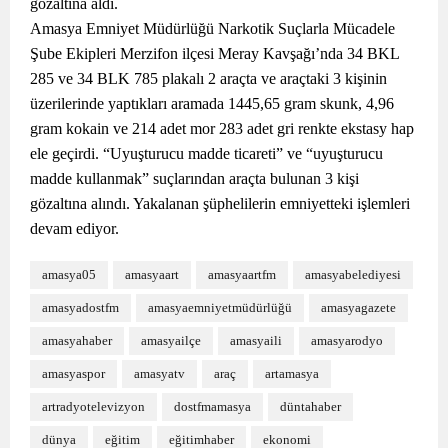
gözaltına aldı.
Amasya Emniyet Müdürlüğü Narkotik Suçlarla Mücadele
Şube Ekipleri Merzifon ilçesi Meray Kavşağı’nda 34 BKL
285 ve 34 BLK 785 plakalı 2 araçta ve araçtaki 3 kişinin
üzerilerinde yaptıkları aramada 1445,65 gram skunk, 4,96
gram kokain ve 214 adet mor 283 adet gri renkte ekstasy hap
ele geçirdi. “Uyuşturucu madde ticareti” ve “uyuşturucu
madde kullanmak” suçlarından araçta bulunan 3 kişi
gözaltına alındı. Yakalanan şüphelilerin emniyetteki işlemleri
devam ediyor.
amasya05
amasyaart
amasyaartfm
amasyabelediyesi
amasyadostfm
amasyaemniyetmüdürlüğü
amasyagazete
amasyahaber
amasyailçe
amasyaili
amasyarodyo
amasyaspor
amasyatv
araç
artamasya
artradyotelevizyon
dostfmamasya
düntahaber
dünya
eğitim
eğitimhaber
ekonomi