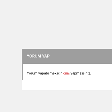
YORUM YAP
Yorum yapabilmek için
giriş
yapmalısınız.