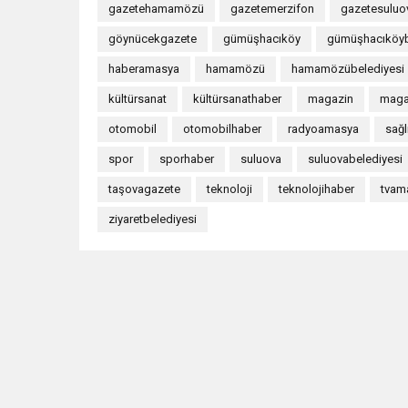
gazetehamamözü
gazetemerzifon
gazetesuluo
göynücekgazete
gümüşhacıköy
gümüşhacıköyb
haberamasya
hamamözü
hamamözübelediyesi
kültürsanat
kültürsanathaber
magazin
maga
otomobil
otomobilhaber
radyoamasya
sağl
spor
sporhaber
suluova
suluovabelediyesi
taşovagazete
teknoloji
teknolojihaber
tvam
ziyaretbelediyesi