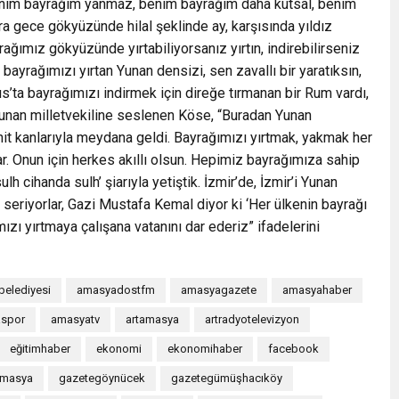
benim bayrağım yanmaz, benim bayrağım daha kutsal, benim
 ara gece gökyüzünde hilal şeklinde ay, karşısında yıldız
ağımız gökyüzünde yırtabiliyorsanız yırtın, indirebilirseniz
 bayrağımızı yırtan Yunan densizi, sen zavallı bir yaratıksın,
ıs’ta bayrağımızı indirmek için direğe tırmanan bir Rum vardı,
u.Yunan milletvekiline seslenen Köse, “Buradan Yunan
hit kanlarıyla meydana geldi. Bayrağımızı yırtmak, yakmak her
r. Onun için herkes akıllı olsun. Hepimiz bayrağımıza sahip
h cihanda sulh’ şiarıyla yetiştik. İzmir’de, İzmir’i Yunan
ı seriyorlar, Gazi Mustafa Kemal diyor ki ‘Her ülkenin bayrağı
mızı yırtmaya çalışana vatanını dar ederiz” ifadelerini
elediyesi
amasyadostfm
amasyagazete
amasyahaber
spor
amasyatv
artamasya
artradyotelevizyon
eğitimhaber
ekonomi
ekonomihaber
facebook
amasya
gazetegöynücek
gazetegümüşhacıköy