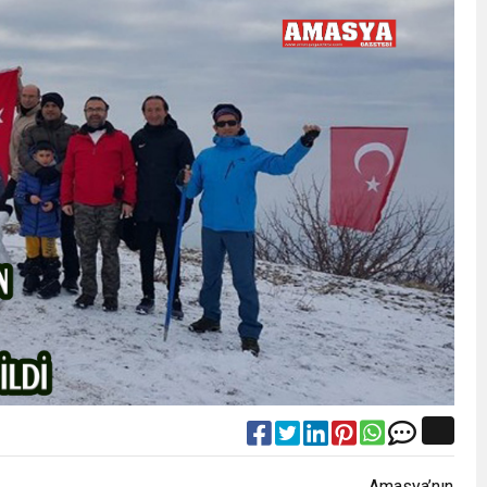
Amasya’nın