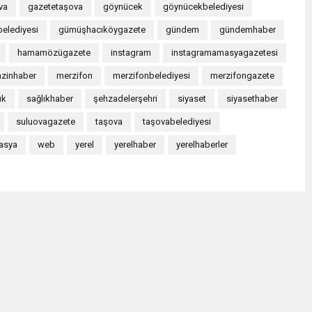
va
gazetetaşova
göynücek
göynücekbelediyesi
elediyesi
gümüşhacıköygazete
gündem
gündemhaber
hamamözügazete
instagram
instagramamasyagazetesi
zinhaber
merzifon
merzifonbelediyesi
merzifongazete
ık
sağlıkhaber
şehzadelerşehri
siyaset
siyasethaber
suluovagazete
taşova
taşovabelediyesi
asya
web
yerel
yerelhaber
yerelhaberler