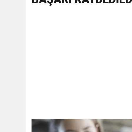
14:58
ÖZARSLAN ŞEKER FABR
15:45
ŞEKER FABRİKASI 72. 
20:50
Amasya Şeker Fabrikas
18:45
AÇI EĞİTİM KURUMLARIND
Kandili Mesajı
17:04
Amasya’da Dev Motosikl
16:04
2026 yılı berat kandili k