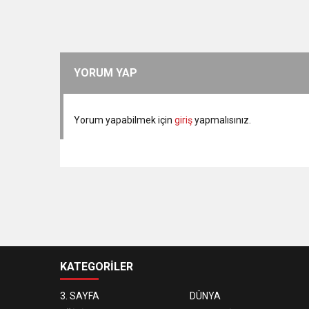
YORUM YAP
Yorum yapabilmek için
giriş
yapmalısınız.
KATEGORİLER
3. SAYFA
DÜNYA