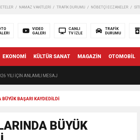
ETELER
NAMAZ VAKİTLERİ
TRAFİK DURUMU
NÖBETÇİ ECZANELER
SİT
OTO
VIDEO
CANLI
TRAFİK
ALERI
GALERI
TV İZLE
DURUMU
et Festivali
EKONOMİ
KÜLTÜR SANAT
MAGAZİN
OTOMOBİL
utlama listesi
6 YILI İÇİN ANLAMLI MESAJ
esi İletişim Fakültesi’nde, “Dezenformasyon Çağında Medya ve Gençlik:
 BÜYÜK BAŞARI KAYDEDİLDİ
başlığıyla öğrencilerimizle bir araya gelerek kapsamlı bir söyleşi ve semin
LARINDA BÜYÜK
ÇBİR ZAMAN YALNIZ BIRAKMADIK
İ