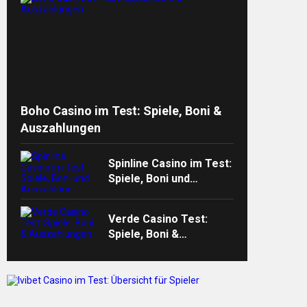
Boho Casino im Test: Spiele, Boni &
Auszahlungen
Spinline Casino im Test:
Spiele, Boni und
Auszahlung
Verde Casino Test:
Spiele, Boni &
Auszahlungen