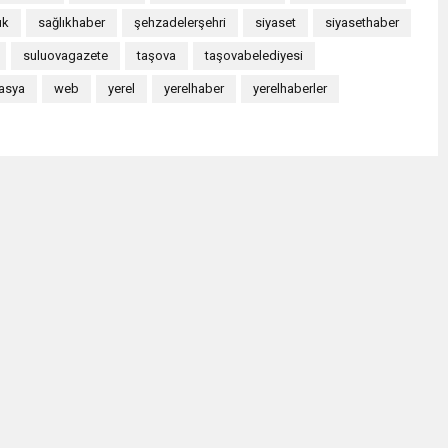
ık
sağlıkhaber
şehzadelerşehri
siyaset
siyasethaber
suluovagazete
taşova
taşovabelediyesi
asya
web
yerel
yerelhaber
yerelhaberler