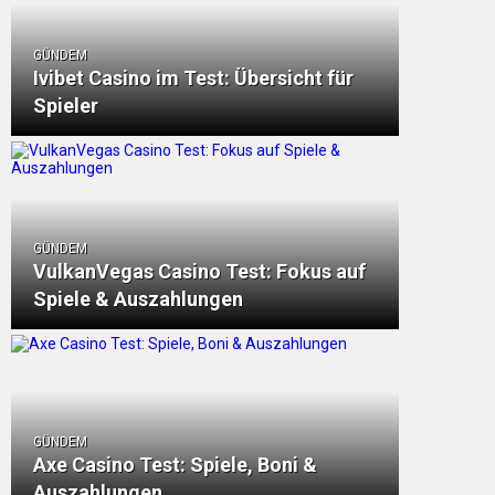
GÜNDEM
Ivibet Casino im Test: Übersicht für
Spieler
GÜNDEM
VulkanVegas Casino Test: Fokus auf
Spiele & Auszahlungen
GÜNDEM
Axe Casino Test: Spiele, Boni &
Auszahlungen