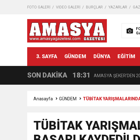
FOTO GALERİ
VIDEO GALERİ
BURÇLAR
YAZARLAR
GAZ
İLETİŞİM
F
G
17:04
Amasya’da Dev Motosikl
16:04
3. SAYFA
GÜNDEM
DÜNYA
EĞİTİM
2026 yılı berat kandili k
SON DAKİKA
18:31
AMASYA ŞEKER’DEN 202
16:51
Konya Selçuk Üniversit
Anasayfa
GÜNDEM
TÜBİTAK YARIŞMALARINDA
15:32
YETER ARTIK FERHAT İLE ŞİRİN’İN YOLUNA ENGEL! HALK TEPKİLİ: “YOLU KAPATMAK ÇÖZÜM DEĞİL,
Tehditler ve Fırsatlar” 
TÜBİTAK YARIŞMA
15:23
SAATCİ ÇİFCİMİZİ Hİ
GÖREVİNİ YAP!”
gerçekleştirildi.
BAŞARI KAYDEDİLD