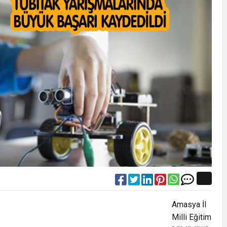
Amasya İl
Milli Eğitim