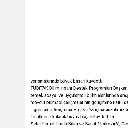
yarışmalarında büyük başarı kaydetti.
TÜBİTAK Bilim İnsanı Destek Programları Başkanl
temel, sosyal ve uygulamalı bilim alanlarında ar
mevcut bilimsel çalışmalarının gelişimine katkı
Öğrencileri Araştırma Projesi Yarışmasına ilimiz
Finallerine kalarak büyük başarı kaydettiler.
Şehit Ferhat Ünelli Bilim ve Sanat Merkezi(6), Ge