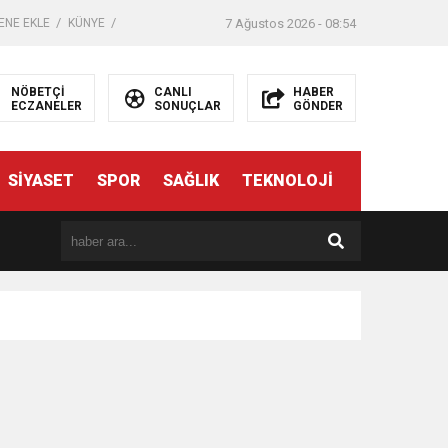
ENE EKLE
KÜNYE
7 Ağustos 2026 - 08:54
NÖBETÇİ
CANLI
HABER
ECZANELER
SONUÇLAR
GÖNDER
SİYASET
SPOR
SAĞLIK
TEKNOLOJİ
er