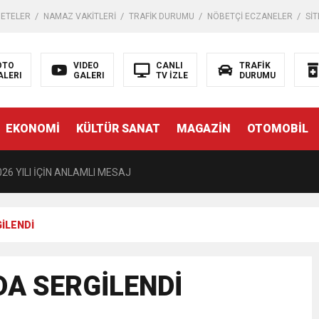
ETELER
NAMAZ VAKİTLERİ
TRAFİK DURUMU
NÖBETÇİ ECZANELER
SİT
OTO
VIDEO
CANLI
TRAFİK
ALERI
GALERI
TV İZLE
DURUMU
et Festivali
EKONOMİ
KÜLTÜR SANAT
MAGAZİN
OTOMOBİL
utlama listesi
6 YILI İÇİN ANLAMLI MESAJ
esi İletişim Fakültesi’nde, “Dezenformasyon Çağında Medya ve Gençlik:
İLENDİ
başlığıyla öğrencilerimizle bir araya gelerek kapsamlı bir söyleşi ve semin
DA SERGİLENDİ
ÇBİR ZAMAN YALNIZ BIRAKMADIK