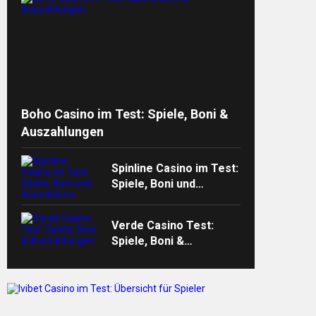
Boho Casino im Test: Spiele, Boni &
Auszahlungen
Spinline Casino im Test:
Spiele, Boni und
Auszahlung
Verde Casino Test:
Spiele, Boni &
Auszahlungen