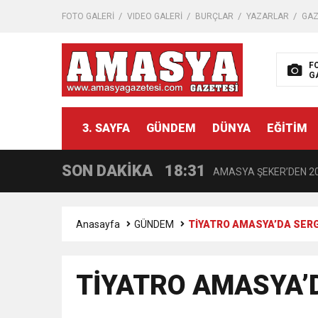
FOTO GALERİ
VIDEO GALERİ
BURÇLAR
YAZARLAR
GAZ
İLETİŞİM
F
G
17:04
Amasya’da Dev Motosikl
16:04
3. SAYFA
GÜNDEM
DÜNYA
EĞİTİM
2026 yılı berat kandili k
SON DAKİKA
18:31
AMASYA ŞEKER’DEN 202
16:51
Konya Selçuk Üniversit
Anasayfa
GÜNDEM
TİYATRO AMASYA’DA SERG
15:32
YETER ARTIK FERHAT İLE ŞİRİN’İN YOLUNA ENGEL! HALK TEPKİLİ: “YOLU KAPATMAK ÇÖZÜM DEĞİL,
Tehditler ve Fırsatlar” 
TİYATRO AMASYA’
15:23
SAATCİ ÇİFCİMİZİ Hİ
GÖREVİNİ YAP!”
gerçekleştirildi.