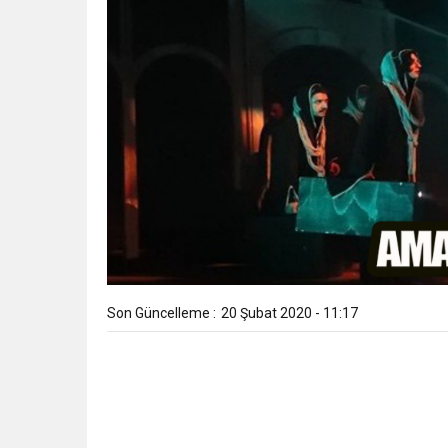
Son Güncelleme :
20 Şubat 2020 - 11:17