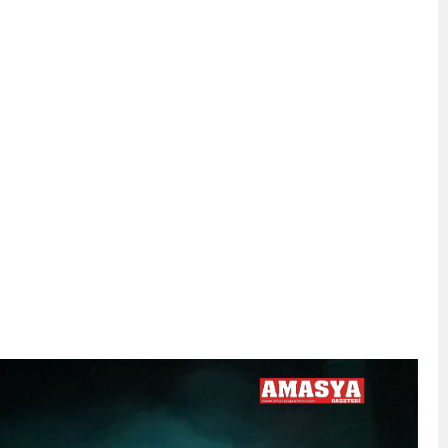
İKASI BİR BEREKET KAPISIDIR
YILI AÇILIŞ KAMPANYASINA DAVET
ı Yönetim Kurulu Başkanı Ziraat Mühendisi Ahmet ÖZARSLAN’ın Mevlid
A “Amasya’nın Gururları: Dereceye Giren Öğrenciler İçin Anlamlı Töre
et Festivali
utlama listesi