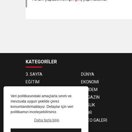
KATEGORİLER
3. SAYFA
DÜNYA
EĞİTİM
EKONOMİ
FOTO GALERİ
GÜNDEM
Veri politikasındaki amaçlarla sınırlı ve
KÜLTÜR SANAT
MAGAZİN
mevzuata uygun şekilde çerez
BELEDİYE
SAĞLIK
konumlandırmaktayız. Detaylar için veri
politikamızı inceleyebilirsiniz.
SİYASET
SPOR
TEKNOLOJİ
VIDEO GALERİ
Daha fazla bilgi