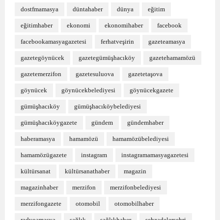
dostfmamasya
düntahaber
dünya
eğitim
eğitimhaber
ekonomi
ekonomihaber
facebook
facebookamasyagazetesi
ferhatveşirin
gazeteamasya
gazetegöynücek
gazetegümüşhacıköy
gazetehamamözü
gazetemerzifon
gazetesuluova
gazetetaşova
göynücek
göynücekbelediyesi
göynücekgazete
gümüşhacıköy
gümüşhacıköybelediyesi
gümüşhacıköygazete
gündem
gündemhaber
haberamasya
hamamözü
hamamözübelediyesi
hamamözügazete
instagram
instagramamasyagazetesi
kültürsanat
kültürsanathaber
magazin
magazinhaber
merzifon
merzifonbelediyesi
merzifongazete
otomobil
otomobilhaber
radyoamasya
sağlık
sağlıkhaber
şehzadelerşehri