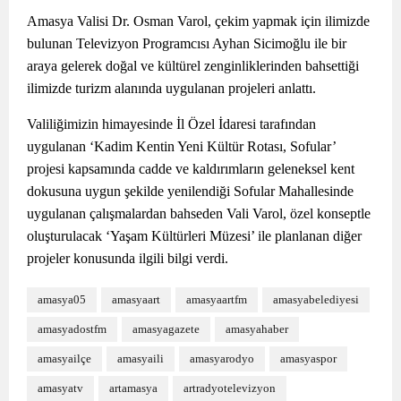
Amasya Valisi Dr. Osman Varol, çekim yapmak için ilimizde
bulunan Televizyon Programcısı Ayhan Sicimoğlu ile bir
araya gelerek doğal ve kültürel zenginliklerinden bahsettiği
ilimizde turizm alanında uygulanan projeleri anlattı.
Valiliğimizin himayesinde İl Özel İdaresi tarafından
uygulanan ‘Kadim Kentin Yeni Kültür Rotası, Sofular’
projesi kapsamında cadde ve kaldırımların geleneksel kent
dokusuna uygun şekilde yenilendiği Sofular Mahallesinde
uygulanan çalışmalardan bahseden Vali Varol, özel konseptle
oluşturulacak ‘Yaşam Kültürleri Müzesi’ ile planlanan diğer
projeler konusunda ilgili bilgi verdi.
amasya05
amasyaart
amasyaartfm
amasyabelediyesi
amasyadostfm
amasyagazete
amasyahaber
amasyailçe
amasyaili
amasyarodyo
amasyaspor
amasyatv
artamasya
artradyotelevizyon