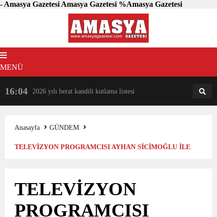
- Amasya Gazetesi Amasya Gazetesi %Amasya Gazetesi
MENÜ
16:04
18:31
2026 yılı berat kandili kutlama listesi
AM
AN
Anasayfa
GÜNDEM
TELEVİZYON PROGRAMCISI AYHAN SİCİMOĞLU İLE
BİR ARAYA GELDİ
TELEVİZYON
PROGRAMCISI