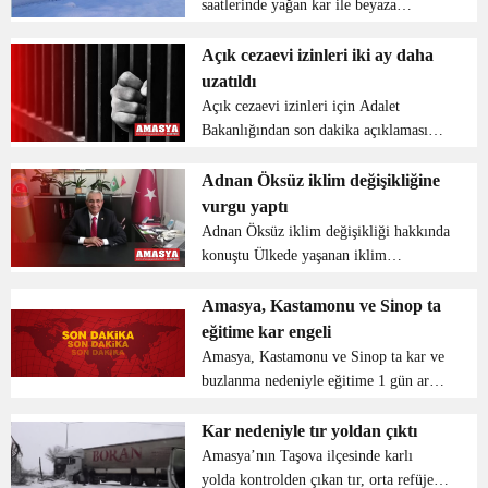
saatlerinde yağan kar ile beyaza
büründü. Amasya’nın Taşova ilçesine
bağlı Dereli, Belevi ve Tekke
Açık cezaevi izinleri iki ay daha
yaylalarında yaşayanlar sabah beyaz
uzatıldı
örtü ile uyandı. Bin 700 rakıml...
Açık cezaevi izinleri için Adalet
Bakanlığından son dakika açıklaması
geldi. Adalet Bakanlığı’nca açık
cezaevlerindeki hükümlülerin Covid-19
Adnan Öksüz iklim değişikliğine
tedbirleri kapsamındaki izin sürelerinin
vurgu yaptı
2 ay uzatıld...
Adnan Öksüz iklim değişikliği hakkında
konuştu Ülkede yaşanan iklim
değişikliği ve sayısı giderek artan doğal
afetler tarım sektörünü etkilemektedir
Amasya, Kastamonu ve Sinop ta
Üreticiler sezon boyunca kuraklık veya
eğitime kar engeli
aşırı yağışl...
Amasya, Kastamonu ve Sinop ta kar ve
buzlanma nedeniyle eğitime 1 gün ara
verildi....
Kar nedeniyle tır yoldan çıktı
Amasya’nın Taşova ilçesinde karlı
yolda kontrolden çıkan tır, orta refüje