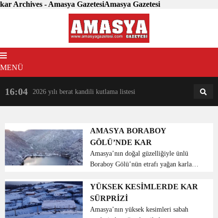
kar Archives - Amasya GazetesiAmasya Gazetesi
MENÜ
16:04
18:31
2026 yılı berat kandili kutlama listesi
AM
AN
AMASYA BORABOY
GÖLÜ’NDE KAR
Amasya’nın doğal güzelliğiyle ünlü
Boraboy Gölü’nün etrafı yağan karla
beyaza büründü. Kartpostallık manzara
havadan dron ile görüntülendi.
YÜKSEK KESİMLERDE KAR
Amasya’nın Taşova ilçesine bağlı
SÜRPRİZİ
Boraboy k...
Amasya’nın yüksek kesimleri sabah