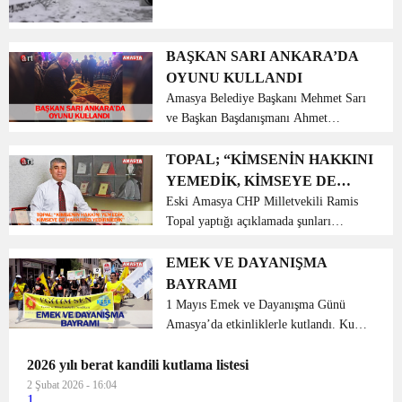
çarptı. Taşova ilçesinde seyir halinde
ilerleyen kır kar nedeniyle kontrolünü
kaybederek önce yoldan çıktı sonra orta
BAŞKAN SARI ANKARA’DA
refüje ç...
OYUNU KULLANDI
Amasya Belediye Başkanı Mehmet Sarı
ve Başkan Başdanışmanı Ahmet
Yenihan Ankara’da gerçekleştirilen
İlbank Olağan Genel Kurul toplantısına
TOPAL; “KİMSENİN HAKKINI
katıldı. İller Bankası Anonim Şirketinin
YEMEDİK, KİMSEYE DE
Olağan genel kurul t...
HAKKIMIZI YEDİRMEDİK”
Eski Amasya CHP Milletvekili Ramis
Topal yaptığı açıklamada şunları
söyledi; “19 Aralık’ta İstanbul
Büyükşehir Belediye Başkan Adayımız
EMEK VE DAYANIŞMA
Ekrem İmamoğlu ve İstanbul İl
BAYRAMI
Başkanımız Canan Kaftancıoğlu öncü...
1 Mayıs Emek ve Dayanışma Günü
Amasya’da etkinliklerle kutlandı. Kunç
Köprüsünde toplanan sendika ve siyasi
2026 yılı berat kandili kutlama listesi
partililerin üyeleri ellerinde dövizlerle
sloganlar atarak Pirinçci Caddesinden
2 Şubat 2026 - 16:04
1