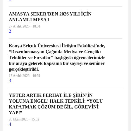
Yavuz ...
AMASYA ŞEKER’DEN 2026 YILI İÇİN
ANLAMLI MESAJ
27 Aralık 2025 - 18:31
2
Konya Selçuk Üniversitesi İletişim Fakültesi’nde,
“Dezenformasyon Çağında Medya ve Gençlik:
Tehditler ve Fırsatlar” başlığıyla öğrencilerimizle
bir araya gelerek kapsamlı bir söyleşi ve seminer
gerçekleştirildi.
17 Aralık 2025 - 16:51
3
YETER ARTIK FERHAT İLE ŞİRİN’İN
YOLUNA ENGEL! HALK TEPKİLİ: “YOLU
KAPATMAK ÇÖZÜM DEĞİL, GÖREVİNİ
YAP!”
28 Ekim 2025 - 15:32
4