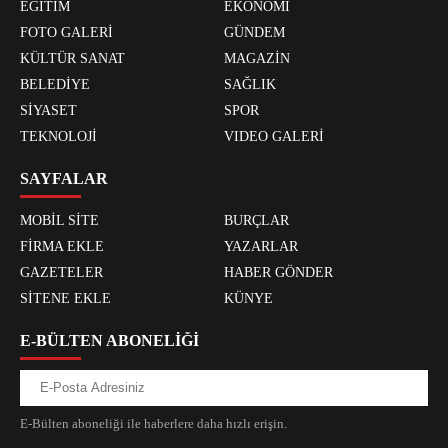
EĞİTİM
EKONOMİ
FOTO GALERİ
GÜNDEM
KÜLTÜR SANAT
MAGAZİN
BELEDİYE
SAĞLIK
SİYASET
SPOR
TEKNOLOJİ
VIDEO GALERİ
SAYFALAR
MOBİL SİTE
BURÇLAR
FİRMA EKLE
YAZARLAR
GAZETELER
HABER GÖNDER
SİTENE EKLE
KÜNYE
E-BÜLTEN ABONELİĞİ
E-Bülten aboneliği ile haberlere daha hızlı erişin.