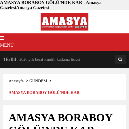
AMASYA BORABOY GÖLÜ’NDE KAR - Amasya
GazetesiAmasya Gazetesi
MENÜ
16:04
18:31
2026 yılı berat kandili kutlama listesi
AM
AN
Anasayfa
GÜNDEM
AMASYA BORABOY GÖLÜ’NDE KAR
AMASYA BORABOY