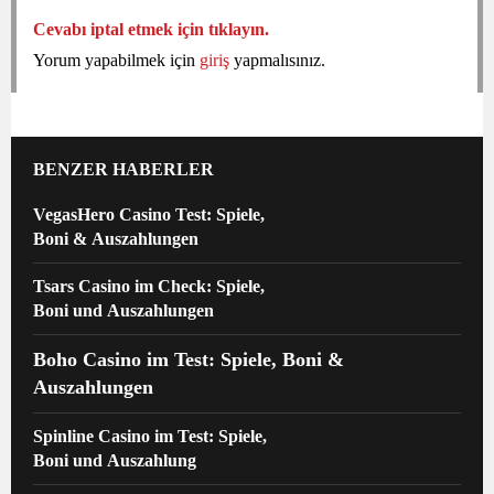
Cevabı iptal etmek için tıklayın.
Yorum yapabilmek için
giriş
yapmalısınız.
BENZER HABERLER
VegasHero Casino Test: Spiele,
Boni & Auszahlungen
Tsars Casino im Check: Spiele,
Boni und Auszahlungen
Boho Casino im Test: Spiele, Boni &
Auszahlungen
Spinline Casino im Test: Spiele,
Boni und Auszahlung