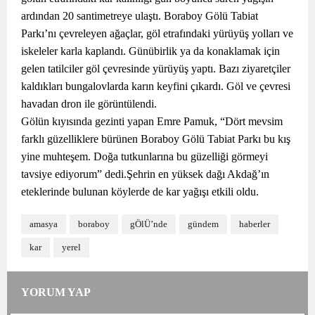
ardından 20 santimetreye ulaştı. Boraboy Gölü Tabiat
Parkı’nı çevreleyen ağaçlar, göl etrafındaki yürüyüş yolları ve
iskeleler karla kaplandı. Günübirlik ya da konaklamak için
gelen tatilciler göl çevresinde yürüyüş yaptı. Bazı ziyaretçiler
kaldıkları bungalovlarda karın keyfini çıkardı. Göl ve çevresi
havadan dron ile görüntülendi.
Gölün kıyısında gezinti yapan Emre Pamuk, “Dört mevsim
farklı güzelliklere bürünen Boraboy Gölü Tabiat Parkı bu kış
yine muhteşem. Doğa tutkunlarına bu güzelliği görmeyi
tavsiye ediyorum” dedi.Şehrin en yüksek dağı Akdağ’ın
eteklerinde bulunan köylerde de kar yağışı etkili oldu.
amasya
boraboy
gÖlÜ’nde
gündem
haberler
kar
yerel
YORUM YAP