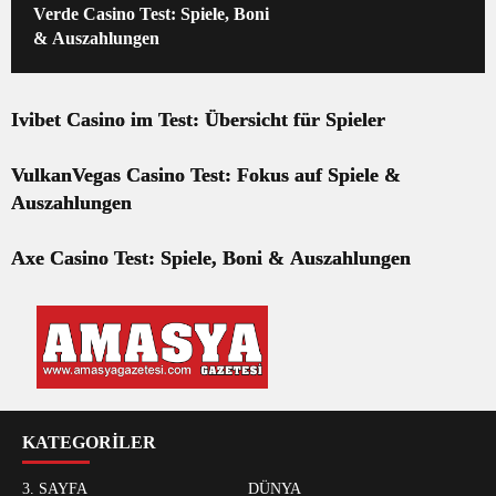
Verde Casino Test: Spiele, Boni
& Auszahlungen
Ivibet Casino im Test: Übersicht für Spieler
VulkanVegas Casino Test: Fokus auf Spiele &
Auszahlungen
Axe Casino Test: Spiele, Boni & Auszahlungen
KATEGORİLER
3. SAYFA
DÜNYA