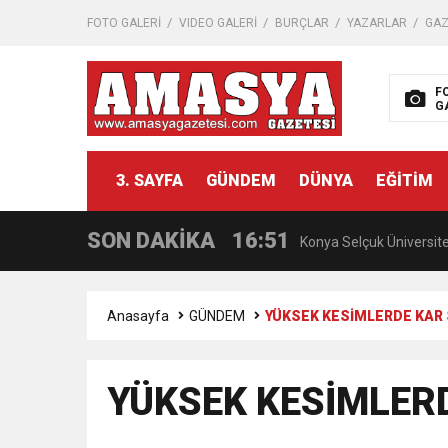
17:04
Amasya’da Dev Motosikl
FOTO GALERİ
VIDEO GALERİ
BURÇLAR
YAZARLAR
GAZ
16:04
2026 yılı berat kandili k
İLETİŞİM
F
G
18:31
AMASYA ŞEKER’DEN 202
3. SAYFA
GÜNDEM
DÜNYA
EĞİTİM
16:51
Konya Selçuk Üniversit
SON DAKİKA
15:32
YETER ARTIK FERHAT İLE ŞİRİN’İN YOLUNA ENGEL! HALK TEPKİLİ: “YOLU KAPATMAK ÇÖZÜM DEĞİL,
Tehditler ve Fırsatlar” 
15:23
SAATCİ ÇİFCİMİZİ Hİ
GÖREVİNİ YAP!”
gerçekleştirildi.
Anasayfa
GÜNDEM
YÜKSEK KESİMLERDE KAR 
14:58
ÖZARSLAN ŞEKER FABR
YÜKSEK KESİMLERD
15:45
ŞEKER FABRİKASI 72. 