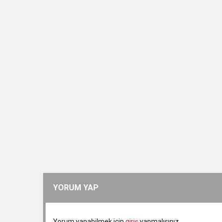
YORUM YAP
Yorum yapabilmek için
giriş
yapmalısınız.