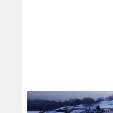
20:50
Amasya Şeker Fabrikas
18:45
AÇI EĞİTİM KURUMLARIND
Kandili Mesajı
17:04
Amasya’da Dev Motosikl
16:04
2026 yılı berat kandili k