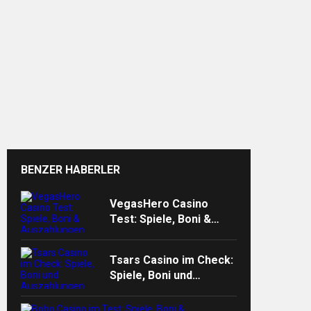
n”
BENZER HABERLER
VegasHero Casino
Test: Spiele, Boni &
Auszahlungen
Tsars Casino im Check:
Spiele, Boni und
Auszahlungen