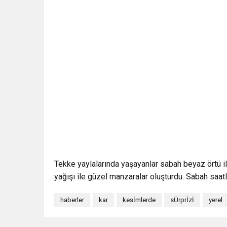
Tekke yaylalarında yaşayanlar sabah beyaz örtü il
yağışı ile güzel manzaralar oluşturdu. Sabah saatle
haberler
kar
kesİmlerde
sÜrprİzİ
yerel