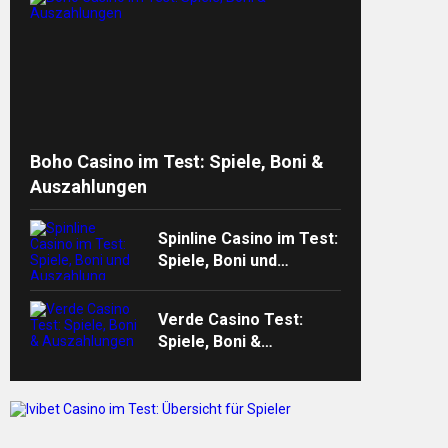
Boho Casino im Test: Spiele, Boni &
Auszahlungen
Spinline Casino im Test:
Spiele, Boni und
Auszahlung
Verde Casino Test:
Spiele, Boni &
Auszahlungen