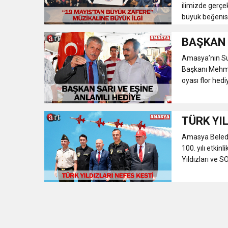
ilimizde gerçe
büyük beğenisin
BAŞKAN 
Amasya’nın Su
Başkanı Mehmet
oyası flor hedi
TÜRK YI
Amasya Beledi
100. yılı etkin
Yıldızları ve 