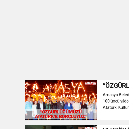
“ÖZGÜRL
Amasya Beledi
100’üncü yıldö
Atatürk, Kültü