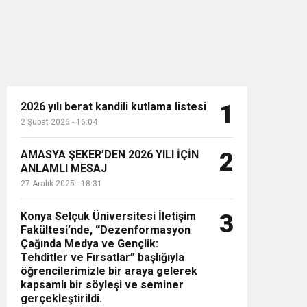
2026 yılı berat kandili kutlama listesi
1
2 Şubat 2026 - 16:04
n”
AMASYA ŞEKER’DEN 2026 YILI İÇİN
2
ANLAMLI MESAJ
27 Aralık 2025 - 18:31
Konya Selçuk Üniversitesi İletişim
3
Fakültesi’nde, “Dezenformasyon
Çağında Medya ve Gençlik:
Tehditler ve Fırsatlar” başlığıyla
öğrencilerimizle bir araya gelerek
kapsamlı bir söyleşi ve seminer
gerçekleştirildi.