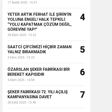
17 Aralık 2025 - 16:51
YETER ARTIK FERHAT İLE ŞİRİN’İN
4
YOLUNA ENGEL! HALK TEPKİLİ:
“YOLU KAPATMAK ÇÖZÜM DEĞİL,
GÖREVİNİ YAP!”
28 Ekim 2025 - 15:32
SAATCİ ÇİFCİMİZİ HİÇBİR ZAMAN
5
YALNIZ BIRAKMADIK
3 Ekim 2025 - 15:23
ÖZARSLAN ŞEKER FABRİKASI BİR
6
BEREKET KAPISIDIR
3 Ekim 2025 - 14:58
ŞEKER FABRİKASI 72. YILI AÇILIŞ
7
KAMPANYASINA DAVET
28 Eylül 2025 - 15:45