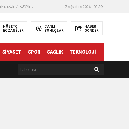
ENE EKLE
KÜNYE
7 Ağustos 2026 - 02:39
NÖBETÇİ
CANLI
HABER
ECZANELER
SONUÇLAR
GÖNDER
SİYASET
SPOR
SAĞLIK
TEKNOLOJİ
er