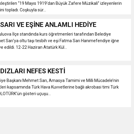
kleştirilen “19 Mayıs 1919’dan Büyük Zafere Müzikali” izleyenlerin
i topladı. Coşkuyla sür...
SARI VE EŞİNE ANLAMLI HEDİYE
luova İlçe standında kurs öğretmenleri tarafından Belediye
 Sarı’ya oltu taşı tesbih ve eşi Fatma Sarı Hanımefendiye iğne
ye edildi. 12-22 Haziran Atatürk Kül...
LDIZLARI NEFES KESTİ
ye Başkanı Mehmet Sarı, Amasya Tamimi ve Milli Mücadele’nin
likleri kapsamında Türk Hava Kuvvetlerine bağlı akrobasi timi Türk
SOLOTÜRK’ün gösteri uçuşu...