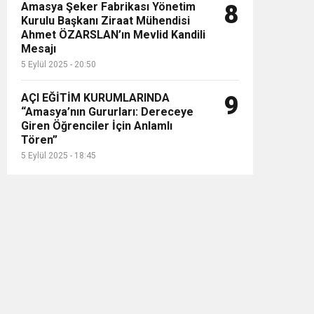
Amasya Şeker Fabrikası Yönetim
8
Kurulu Başkanı Ziraat Mühendisi
Ahmet ÖZARSLAN’ın Mevlid Kandili
Mesajı
5 Eylül 2025 - 20:50
AÇI EĞİTİM KURUMLARINDA
9
“Amasya’nın Gururları: Dereceye
Giren Öğrenciler İçin Anlamlı
Tören”
5 Eylül 2025 - 18:45