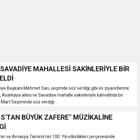
İKASI BİR BEREKET KAPISIDIR
YILI AÇILIŞ KAMPANYASINA DAVET
ı Yönetim Kurulu Başkanı Ziraat Mühendisi Ahmet ÖZARSLAN’ın Mevlid
A “Amasya’nın Gururları: Dereceye Giren Öğrenciler İçin Anlamlı Töre
SAVADİYE MAHALLESİ SAKİNLERİYLE BİR
ELDİ
et Festivali
e Başkanı Mehmet Sarı, seçimde söz verdiği gibi ev ziyaretlerine
Asarkaya ailesi ve Savadiye mahalle sakinleriyle kahvaltıda bir
 Mart Seçiminde söz verdiği ...
utlama listesi
IS’TAN BÜYÜK ZAFERE” MÜZİKALİNE
Gİ
nin ve Amasya Tamimi’nin 100. Yılı etkinlikleri çerçevesinde