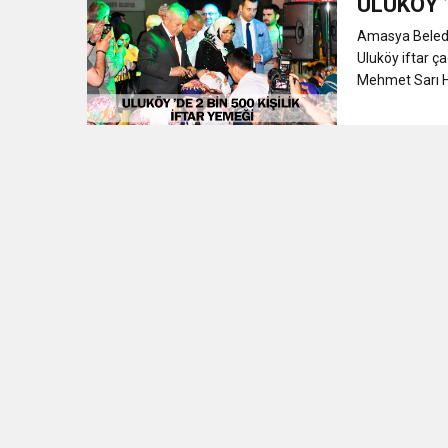
ULUKÖY ’
Amasya Beledi
Uluköy iftar ça
Mehmet Sarı He