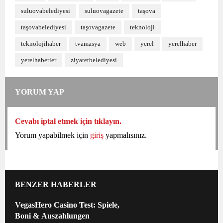
suluovabelediyesi
suluovagazete
taşova
taşovabelediyesi
taşovagazete
teknoloji
teknolojihaber
tvamasya
web
yerel
yerelhaber
yerelhaberler
ziyaretbelediyesi
YORUM YAP
Cevabı iptal etmek için tıklayın.
Yorum yapabilmek için
giriş
yapmalısınız.
BENZER HABERLER
VegasHero Casino Test: Spiele,
Boni & Auszahlungen