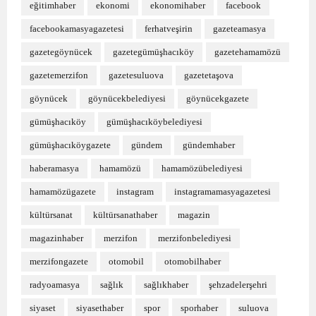
eğitimhaber
ekonomi
ekonomihaber
facebook
facebookamasyagazetesi
ferhatveşirin
gazeteamasya
gazetegöynücek
gazetegümüşhacıköy
gazetehamamözü
gazetemerzifon
gazetesuluova
gazetetaşova
göynücek
göynücekbelediyesi
göynücekgazete
gümüşhacıköy
gümüşhacıköybelediyesi
gümüşhacıköygazete
gündem
gündemhaber
haberamasya
hamamözü
hamamözübelediyesi
hamamözügazete
instagram
instagramamasyagazetesi
kültürsanat
kültürsanathaber
magazin
magazinhaber
merzifon
merzifonbelediyesi
merzifongazete
otomobil
otomobilhaber
radyoamasya
sağlık
sağlıkhaber
şehzadelerşehri
siyaset
siyasethaber
spor
sporhaber
suluova