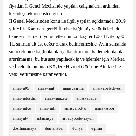
fiyatları İl Genel Meclisinde yapılan çalışmaların ardından
kesinleşerek meclisten geçti.
İl Genel Meclisinden konu ile ilgili yapılan açıklamada; 2019
yılı YPK Kararları gereği İlimize bağlı köy ve ünitelerinde
hanelerin İçme Suyu ücretlerinin ton başına 1,00 TL ile 5,00
TL sınırları alt üst değer olarak belirlenmesine, Aynı zamanda
su tüketimine bağlı olarak fiyatlandırmanın kademeli olarak
artırılmasına, bu hususta yapılacak iş ve işlemler için Merkez
ve İlçelerde bulunan Köylere Hizmet Götürme Birliklerine
yetki verilmesine karar verildi.
amasya05
amasyaart
amasyaartfm
amasyabelediyesi
amasyadostfm
amasyagazete
amasyahaber
amasyailçe
amasyaili
amasyarodyo
amasyaspor
amasyatv
artamasya
artradyotelevizyon
dostfmamasya
düntahaber
dünya
eğitim