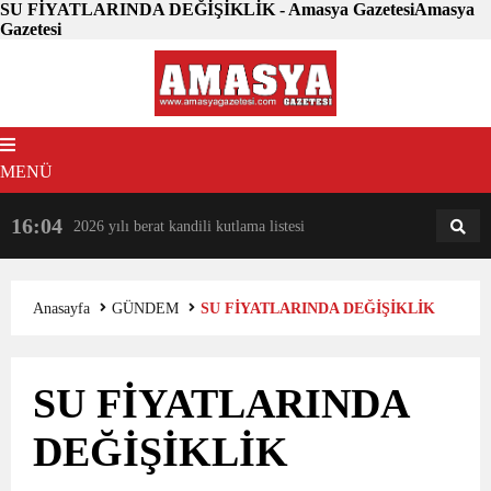
SU FİYATLARINDA DEĞİŞİKLİK - Amasya GazetesiAmasya
Gazetesi
MENÜ
16:04
18:31
2026 yılı berat kandili kutlama listesi
AM
AN
Anasayfa
GÜNDEM
SU FİYATLARINDA DEĞİŞİKLİK
SU FİYATLARINDA
DEĞİŞİKLİK