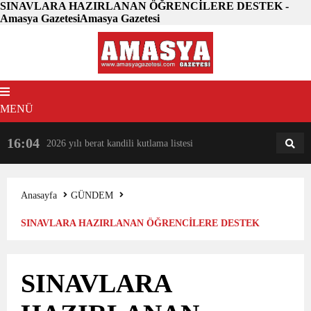
SINAVLARA HAZIRLANAN ÖĞRENCİLERE DESTEK -
Amasya GazetesiAmasya Gazetesi
MENÜ
16:04
18:31
2026 yılı berat kandili kutlama listesi
AM
AN
Anasayfa
GÜNDEM
SINAVLARA HAZIRLANAN ÖĞRENCİLERE DESTEK
SINAVLARA