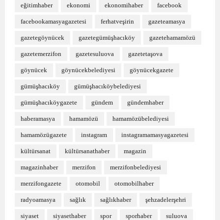
eğitimhaber
ekonomi
ekonomihaber
facebook
facebookamasyagazetesi
ferhatveşirin
gazeteamasya
gazetegöynücek
gazetegümüşhacıköy
gazetehamamözü
gazetemerzifon
gazetesuluova
gazetetaşova
göynücek
göynücekbelediyesi
göynücekgazete
gümüşhacıköy
gümüşhacıköybelediyesi
gümüşhacıköygazete
gündem
gündemhaber
haberamasya
hamamözü
hamamözübelediyesi
hamamözügazete
instagram
instagramamasyagazetesi
kültürsanat
kültürsanathaber
magazin
magazinhaber
merzifon
merzifonbelediyesi
merzifongazete
otomobil
otomobilhaber
radyoamasya
sağlık
sağlıkhaber
şehzadelerşehri
siyaset
siyasethaber
spor
sporhaber
suluova