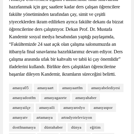
hazırlanmak için geç saatlere kadar ders çalışan öğrencilere
fakülte yönetiminden tarafından çay, simit ve çeşitli
yiyeceklerden ikram edilirken ayrıca fakülte dekanı da bizzat
öğrencilerine ders çalıştırıyor. Dekan Prof. Dr. Mustafa
Kandemir sosyal medya hesabından yaptığı paylaşımda,
“Fakültemizde 24 saat açık olan çalışma salonumuzda an
itibarıyla final sınavlarına hazırlıklarımız devam ediyor. Ders
çalışma arasında ufak bir kahvaltı ve tabii ki çay önemlidir”
ifadelerini kullandı. Birlikte ders çalıştıkları öğrencilerine
başarılar dileyen Kandemir, ikramların süreceğini belirtti.
amasya05
amasyaart
amasyaartfm
amasyabelediyesi
amasyadostfm
amasyagazete
amasyahaber
amasyailçe
amasyaili
amasyarodyo
amasyaspor
amasyatv
artamasya
artradyotelevizyon
dostfmamasya
düntahaber
dünya
eğitim