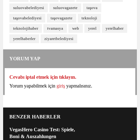
suluovabelediyesi
suluovagazete
taşova
taşovabelediyesi
taşovagazete
teknoloji
teknolojihaber
tvamasya
web
yerel
yerelhaber
yerelhaberler
ziyaretbelediyesi
YORUM YAP
Cevabı iptal etmek için tıklayın.
Yorum yapabilmek için
giriş
yapmalısınız.
BENZER HABERLER
VegasHero Casino Test: Spiele,
Boni & Auszahlungen