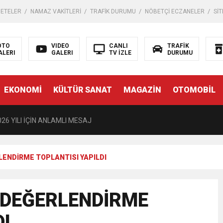
ETELER
NAMAZ VAKİTLERİ
TRAFİK DURUMU
NÖBETÇİ ECZANELER
SİT
OTO
VIDEO
CANLI
TRAFİK
ALERI
GALERI
TV İZLE
DURUMU
et Festivali
EKONOMİ
KÜLTÜR SANAT
MAGAZİN
OTOMOBİL
utlama listesi
6 YILI İÇİN ANLAMLI MESAJ
esi İletişim Fakültesi’nde, “Dezenformasyon Çağında Medya ve Gençlik:
ENDİRME TOPLANTISI YAPILDI
başlığıyla öğrencilerimizle bir araya gelerek kapsamlı bir söyleşi ve semin
 DEĞERLENDİRME
ÇBİR ZAMAN YALNIZ BIRAKMADIK
DI