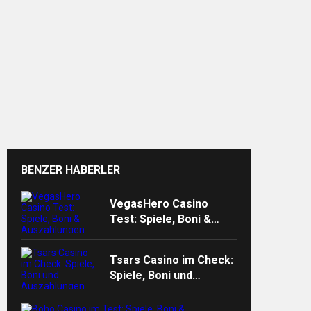
n”
BENZER HABERLER
VegasHero Casino
Test: Spiele, Boni &
Auszahlungen
Tsars Casino im Check:
Spiele, Boni und
Auszahlungen