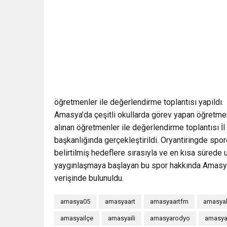
öğretmenler ile değerlendirme toplantısı yapıldı.
Amasya’da çeşitli okullarda görev yapan öğretmenl
alınan öğretmenler ile değerlendirme toplantısı İl
başkanlığında gerçekleştirildi. Oryantiringde spor
belirtilmiş hedeflere sırasıyla ve en kısa sürede
yaygınlaşmaya başlayan bu spor hakkında Amasya’d
verişinde bulunuldu.
amasya05
amasyaart
amasyaartfm
amasyab
amasyailçe
amasyaili
amasyarodyo
amasya