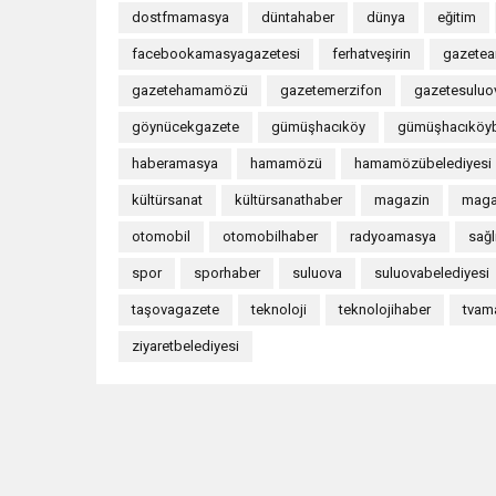
dostfmamasya
düntahaber
dünya
eğitim
facebookamasyagazetesi
ferhatveşirin
gazete
gazetehamamözü
gazetemerzifon
gazetesuluo
göynücekgazete
gümüşhacıköy
gümüşhacıköyb
haberamasya
hamamözü
hamamözübelediyesi
kültürsanat
kültürsanathaber
magazin
maga
otomobil
otomobilhaber
radyoamasya
sağl
spor
sporhaber
suluova
suluovabelediyesi
taşovagazete
teknoloji
teknolojihaber
tvam
ziyaretbelediyesi