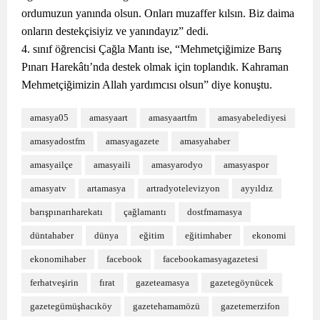
ordumuzun yanında olsun. Onları muzaffer kılsın. Biz daima
onların destekçisiyiz ve yanındayız” dedi.
4. sınıf öğrencisi Çağla Mantı ise, “Mehmetçiğimize Barış
Pınarı Harekâtı’nda destek olmak için toplandık. Kahraman
Mehmetçiğimizin Allah yardımcısı olsun” diye konuştu.
amasya05
amasyaart
amasyaartfm
amasyabelediyesi
amasyadostfm
amasyagazete
amasyahaber
amasyailçe
amasyaili
amasyarodyo
amasyaspor
amasyatv
artamasya
artradyotelevizyon
ayyıldız
barışpınarıharekatı
çağlamantı
dostfmamasya
düntahaber
dünya
eğitim
eğitimhaber
ekonomi
ekonomihaber
facebook
facebookamasyagazetesi
ferhatveşirin
fırat
gazeteamasya
gazetegöynücek
gazetegümüşhacıköy
gazetehamamözü
gazetemerzifon