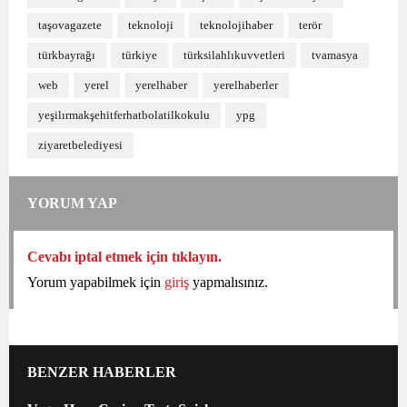
taşovagazete
teknoloji
teknolojihaber
terör
türkbayrağı
türkiye
türksilahlıkuvvetleri
tvamasya
web
yerel
yerelhaber
yerelhaberler
yeşilırmakşehitferhatbolatilkokulu
ypg
ziyaretbelediyesi
YORUM YAP
Cevabı iptal etmek için tıklayın.
Yorum yapabilmek için
giriş
yapmalısınız.
BENZER HABERLER