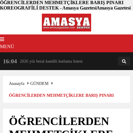
ÖĞRENCİLERDEN MEHMETÇİKLERE BARIŞ PINARI
KOREOGRAFİLİ DESTEK - Amasya GazetesiAmasya Gazetesi
MENÜ
16:04
18:31
2026 yılı berat kandili kutlama listesi
AM
AN
Anasayfa
GÜNDEM
ÖĞRENCİLERDEN MEHMETÇİKLERE BARIŞ PINARI
KOREOGRAFİLİ DESTEK
ÖĞRENCİLERDEN