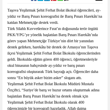
Taşova Yeşilırmak Şehit Ferhat Bolat ilkokul öğrencileri, ay-
yıldız ve Barış Pınarı koreografisi ile Barış Pınarı Harekâtı’na
katılan Mehmetçiğe destek verdi.
Türk Silahlı Kuvvetlerince Fırat’ın doğusunda terör örgütü
PKK/YPG’ye yönelik başlatılan Barış Pınarı Harekâtı’nda
görev yapan Mehmetçiğe Türkiye’nin dört bir yanından
destek gelirken, harekâta bir destek de Amasya’nın Taşova
ilçesi Yeşilırmak Şehit Ferhat Bolat İlkokulu öğrencilerinden
geldi. İlkokulda eğitim gören 400 öğrenci, öğretmenleriyle
okul binasının bahçesinde ay-yıldız ve barış pınarı
koreografisi oluşturarak Türk bayrağı açtı. Öğrenciler daha
sonra “En büyük asker bizim asker” sloganı attı.
Yeşilırmak Şehit Ferhat Bolat İlkokulu Müdürü Mustafa
Özçiftci, “Suriye’de barış ve huzur ortamı oluşturmak adına
başlatılan Barış Pınarı Harekâtı’na destek olmak için
Yeşilırmak Şehit Ferhat Bolat İlkokulu olarak 400
öğrencimizle bir koreografi hazırladık. Allah daima