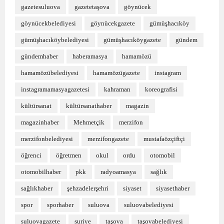
gazetesuluova
gazetetaşova
göynücek
göynücekbelediyesi
göynücekgazete
gümüşhacıköy
gümüşhacıköybelediyesi
gümüşhacıköygazete
gündem
gündemhaber
haberamasya
hamamözü
hamamözübelediyesi
hamamözügazete
instagram
instagramamasyagazetesi
kahraman
koreografisi
kültürsanat
kültürsanathaber
magazin
magazinhaber
Mehmetçik
merzifon
merzifonbelediyesi
merzifongazete
mustafaözçiftçi
öğrenci
öğretmen
okul
ordu
otomobil
otomobilhaber
pkk
radyoamasya
sağlık
sağlıkhaber
şehzadelerşehri
siyaset
siyasethaber
spor
sporhaber
suluova
suluovabelediyesi
suluovagazete
suriye
taşova
taşovabelediyesi