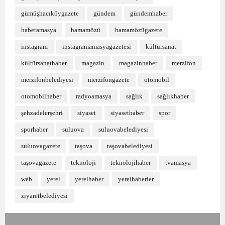
gümüşhacıköygazete
gündem
gündemhaber
haberamasya
hamamözü
hamamözügazete
instagram
instagramamasyagazetesi
kültürsanat
kültürsanathaber
magazin
magazinhaber
merzifon
merzifonbelediyesi
merzifongazete
otomobil
otomobilhaber
radyoamasya
sağlık
sağlıkhaber
şehzadelerşehri
siyaset
siyasethaber
spor
sporhaber
suluova
suluovabelediyesi
suluovagazete
taşova
taşovabelediyesi
taşovagazete
teknoloji
teknolojihaber
tvamasya
web
yerel
yerelhaber
yerelhaberler
ziyaretbelediyesi