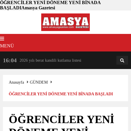
ÖĞRENCİLER YENİ DÖNEME YENİ BİNADA
BAŞLADIAmasya Gazetesi
MENÜ
16:04
18:31
2026 yılı berat kandili kutlama listesi
AM
AN
Anasayfa
GÜNDEM
ÖĞRENCİLER YENİ DÖNEME YENİ BİNADA BAŞLADI
ÖĞRENCİLER YENİ