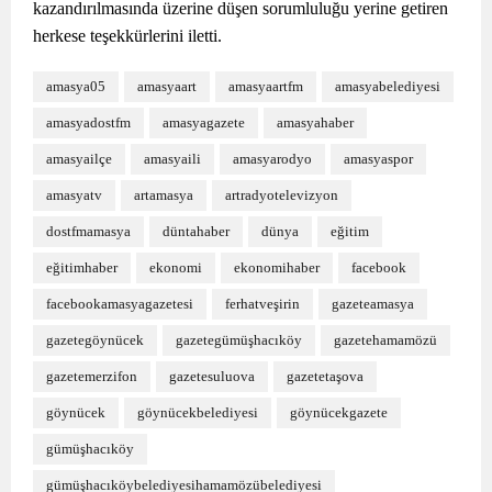
kazandırılmasında üzerine düşen sorumluluğu yerine getiren
herkese teşekkürlerini iletti.
amasya05
amasyaart
amasyaartfm
amasyabelediyesi
amasyadostfm
amasyagazete
amasyahaber
amasyailçe
amasyaili
amasyarodyo
amasyaspor
amasyatv
artamasya
artradyotelevizyon
dostfmamasya
düntahaber
dünya
eğitim
eğitimhaber
ekonomi
ekonomihaber
facebook
facebookamasyagazetesi
ferhatveşirin
gazeteamasya
gazetegöynücek
gazetegümüşhacıköy
gazetehamamözü
gazetemerzifon
gazetesuluova
gazetetaşova
göynücek
göynücekbelediyesi
göynücekgazete
gümüşhacıköy
gümüşhacıköybelediyesihamamözübelediyesi