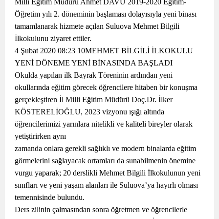
Milli Eğitim Müdürü Ahmet DAVU 2019-2020 Eğitim-
Öğretim yılı 2. döneminin başlaması dolayısıyla yeni binası
tamamlanarak hizmete açılan Suluova Mehmet Bilgili
İlkokulunu ziyaret ettiler.
4 Şubat 2020 08:23 10MEHMET BİLGİLİ İLKOKULU
YENİ DÖNEME YENİ BİNASINDA BAŞLADI
Okulda yapılan ilk Bayrak Töreninin ardından yeni
okullarında eğitim görecek öğrencilere hitaben bir konuşma
gerçekleştiren İl Milli Eğitim Müdürü Doç.Dr. İlker
KÖSTERELİOĞLU, 2023 vizyonu ışığı altında
öğrencilerimizi yarınlara nitelikli ve kaliteli bireyler olarak
yetiştirirken aynı
zamanda onlara gerekli sağlıklı ve modern binalarda eğitim
görmelerini sağlayacak ortamları da sunabilmenin önemine
vurgu yaparak; 20 derslikli Mehmet Bilgili İlkokulunun yeni
sınıfları ve yeni yaşam alanları ile Suluova’ya hayırlı olması
temennisinde bulundu.
Ders zilinin çalmasından sonra öğretmen ve öğrencilerle