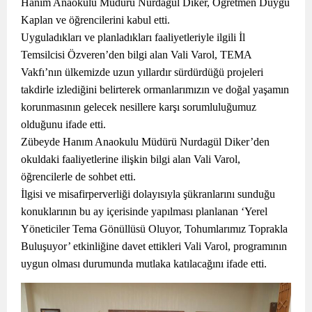
Hanım Anaokulu Müdürü Nurdagül Diker, Öğretmen Duygu
Kaplan ve öğrencilerini kabul etti.
Uyguladıkları ve planladıkları faaliyetleriyle ilgili İl
Temsilcisi Özveren’den bilgi alan Vali Varol, TEMA
Vakfı’nın ülkemizde uzun yıllardır sürdürdüğü projeleri
takdirle izlediğini belirterek ormanlarımızın ve doğal yaşamın
korunmasının gelecek nesillere karşı sorumluluğumuz
olduğunu ifade etti.
Zübeyde Hanım Anaokulu Müdürü Nurdagül Diker’den
okuldaki faaliyetlerine ilişkin bilgi alan Vali Varol,
öğrencilerle de sohbet etti.
İlgisi ve misafirperverliği dolayısıyla şükranlarını sunduğu
konuklarının bu ay içerisinde yapılması planlanan ‘Yerel
Yöneticiler Tema Gönüllüsü Oluyor, Tohumlarımız Toprakla
Buluşuyor’ etkinliğine davet ettikleri Vali Varol, programının
uygun olması durumunda mutlaka katılacağını ifade etti.