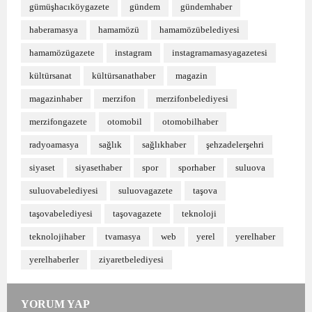
gümüşhacıköygazete
gündem
gündemhaber
haberamasya
hamamözü
hamamözübelediyesi
hamamözügazete
instagram
instagramamasyagazetesi
kültürsanat
kültürsanathaber
magazin
magazinhaber
merzifon
merzifonbelediyesi
merzifongazete
otomobil
otomobilhaber
radyoamasya
sağlık
sağlıkhaber
şehzadelerşehri
siyaset
siyasethaber
spor
sporhaber
suluova
suluovabelediyesi
suluovagazete
taşova
taşovabelediyesi
taşovagazete
teknoloji
teknolojihaber
tvamasya
web
yerel
yerelhaber
yerelhaberler
ziyaretbelediyesi
YORUM YAP