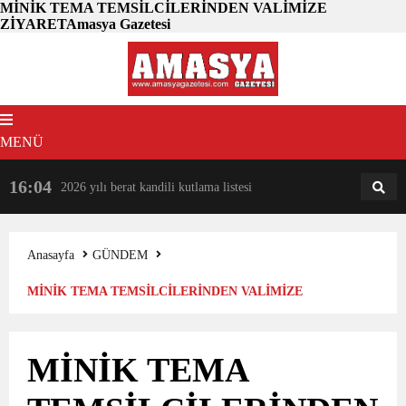
MİNİK TEMA TEMSİLCİLERİNDEN VALİMİZE
ZİYARETAmasya Gazetesi
MENÜ
16:04
18:31
2026 yılı berat kandili kutlama listesi
AM
AN
Anasayfa
GÜNDEM
MİNİK TEMA TEMSİLCİLERİNDEN VALİMİZE
ZİYARET
MİNİK TEMA