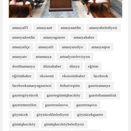
amasya05
amasyaart
amasyaartfm
amasyabelediyesi
amasyadostfm
amasyagazete
amasyahaber
amasyailçe
amasyaili
amasyarodyo
amasyaspor
amasyatv
artamasya
artradyotelevizyon
dostfmamasya
düntahaber
dünya
eğitim
eğitimhaber
ekonomi
ekonomihaber
facebook
facebookamasyagazetesi
ferhatveşirin
gazeteamasya
gazetegöynücek
gazetegümüşhacıköy
gazetehamamözü
gazetemerzifon
gazetesuluova
gazetetaşova
göynücek
göynücekbelediyesi
göynücekgazete
gümüşhacıköy
gümüşhacıköybelediyesi