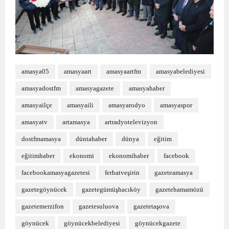
amasya05
amasyaart
amasyaartfm
amasyabelediyesi
amasyadostfm
amasyagazete
amasyahaber
amasyailçe
amasyaili
amasyarodyo
amasyaspor
amasyatv
artamasya
artradyotelevizyon
dostfmamasya
düntahaber
dünya
eğitim
eğitimhaber
ekonomi
ekonomihaber
facebook
facebookamasyagazetesi
ferhatveşirin
gazeteamasya
gazetegöynücek
gazetegümüşhacıköy
gazetehamamözü
gazetemerzifon
gazetesuluova
gazetetaşova
göynücek
göynücekbelediyesi
göynücekgazete