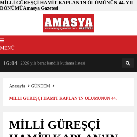
MİLLİ GÜREŞÇİ HAMİT KAPLAN'IN ÖLÜMÜNÜN 44. YIL
DÖNÜMÜAmasya Gazetesi
MENÜ
16:04
18:31
2026 yılı berat kandili kutlama listesi
AM
AN
Anasayfa
GÜNDEM
MİLLİ GÜREŞÇİ HAMİT KAPLAN’IN ÖLÜMÜNÜN 44.
YIL DÖNÜMÜ
MİLLİ GÜREŞÇİ