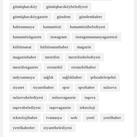
gümüşhacıköy
gümüşhacıköybelediyesi
gümüşhacıköygazete
gündem
gündemhaber
haberamasya
hamamözü
hamamözübelediyesi
hamamözügazete
instagram
instagramamasyagazetesi
kültürsanat
kültürsanathaber
magazin
magazinhaber
merzifon
merzifonbelediyesi
merzifongazete
otomobil
otomobilhaber
radyoamasya
sağlık
sağlıkhaber
şehzadelerşehri
siyaset
siyasethaber
spor
sporhaber
suluova
suluovabelediyesi
suluovagazete
taşova
taşovabelediyesi
taşovagazete
teknoloji
teknolojihaber
tvamasya
web
yerel
yerelhaber
yerelhaberler
ziyaretbelediyesi