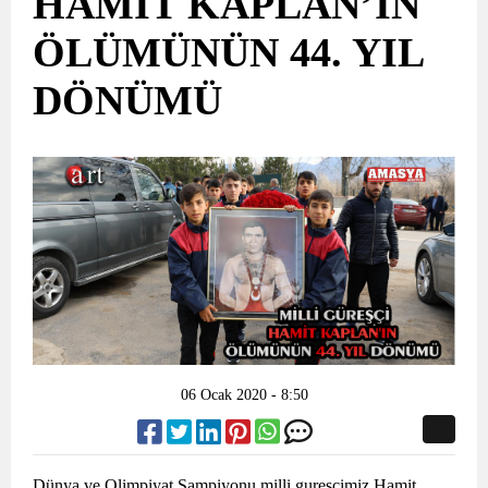
HAMİT KAPLAN’IN
ÖLÜMÜNÜN 44. YIL
DÖNÜMÜ
06 Ocak 2020 - 8:50
Dünya ve Olimpiyat Sampiyonu milli gurescimiz Hamit