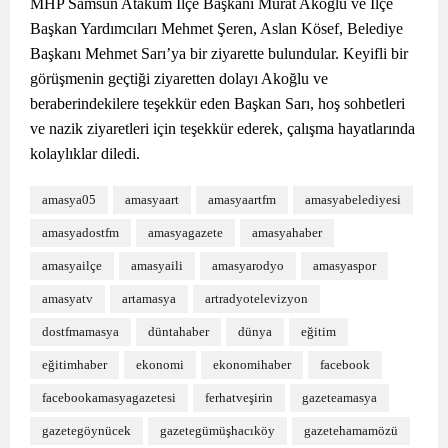
MHP Samsun Atakum İlçe Başkanı Murat Akoğlu ve İlçe
Başkan Yardımcıları Mehmet Şeren, Aslan Kösef, Belediye
Başkanı Mehmet Sarı’ya bir ziyarette bulundular. Keyifli bir
görüşmenin geçtiği ziyaretten dolayı Akoğlu ve
beraberindekilere teşekkür eden Başkan Sarı, hoş sohbetleri
ve nazik ziyaretleri için teşekkür ederek, çalışma hayatlarında
kolaylıklar diledi.
amasya05
amasyaart
amasyaartfm
amasyabelediyesi
amasyadostfm
amasyagazete
amasyahaber
amasyailçe
amasyaili
amasyarodyo
amasyaspor
amasyatv
artamasya
artradyotelevizyon
dostfmamasya
düntahaber
dünya
eğitim
eğitimhaber
ekonomi
ekonomihaber
facebook
facebookamasyagazetesi
ferhatveşirin
gazeteamasya
gazetegöynücek
gazetegümüşhacıköy
gazetehamamözü