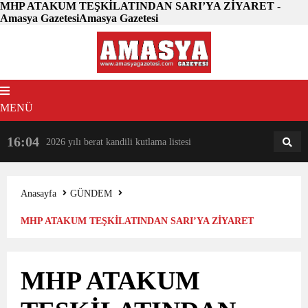
MHP ATAKUM TEŞKİLATINDAN SARI’YA ZİYARET -
Amasya GazetesiAmasya Gazetesi
MENÜ
16:04
18:31
2026 yılı berat kandili kutlama listesi
AM
AN
Anasayfa
GÜNDEM
MHP ATAKUM TEŞKİLATINDAN SARI’YA ZİYARET
MHP ATAKUM