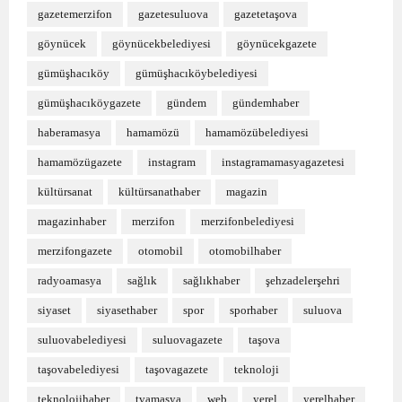
gazetemerzifon
gazetesuluova
gazetetaşova
göynücek
göynücekbelediyesi
göynücekgazete
gümüşhacıköy
gümüşhacıköybelediyesi
gümüşhacıköygazete
gündem
gündemhaber
haberamasya
hamamözü
hamamözübelediyesi
hamamözügazete
instagram
instagramamasyagazetesi
kültürsanat
kültürsanathaber
magazin
magazinhaber
merzifon
merzifonbelediyesi
merzifongazete
otomobil
otomobilhaber
radyoamasya
sağlık
sağlıkhaber
şehzadelerşehri
siyaset
siyasethaber
spor
sporhaber
suluova
suluovabelediyesi
suluovagazete
taşova
taşovabelediyesi
taşovagazete
teknoloji
teknolojihaber
tvamasya
web
yerel
yerelhaber