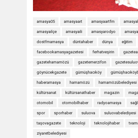
amasya05
amasyaart
amasyaartfm
amasyab
amasyailçe
amasyaili
amasyarodyo
amasya
dostfmamasya
düntahaber
dünya
eğitim
facebookamasyagazetesi
ferhatveşirin
gazete
gazetehamamözü
gazetemerzifon
gazetesuluo
göynücekgazete
gümüşhacıköy
gümüşhacıköyb
haberamasya
hamamözü
hamamözübelediyesi
kültürsanat
kültürsanathaber
magazin
maga
otomobil
otomobilhaber
radyoamasya
sağl
spor
sporhaber
suluova
suluovabelediyesi
taşovagazete
teknoloji
teknolojihaber
tvam
ziyaretbelediyesi