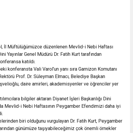
, İl Müftülüğümüzce düzenlenen Mevlid-i Nebi Haftası
Dini Yayınlar Genel Müdürü Dr. Fatih Kurt tarafından
onferansa katıldı.
ki konferansta Vali Varol’un yanı sıra Garnizon Komutanı
ektörü Prof. Dr. Süleyman Elmacı, Belediye Başkan
velioğlu, daire amirleri, akademisyenler ve öğrenciler yer
ılımcılara bilgiler aktaran Diyanet İşleri Başkanlığı Dini
nda Mevlid-i Nebi Haftasının Peygamber Efendimizi daha iyi
i.
erinden biri olduğunu vurgulayan Dr. Fatih Kurt, Peygamber
nışlarından günümüze taşıyabileceğimiz çok önemli örnekler