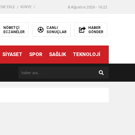
ENE EKLE
KÜNYE
8 Ağustos 2026 - 16:22
NÖBETÇİ
CANLI
HABER
ECZANELER
SONUÇLAR
GÖNDER
SİYASET
SPOR
SAĞLIK
TEKNOLOJİ
er