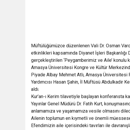
Müftülüğümüzce düzenlenen Vali Dr. Osman Varol
etkinlikleri kapsamında Diyanet İşleri Başkanlığı 
gerçekleştirilen ‘Peygamberimiz ve Aile’ konulu k
Amasya Üniversitesi Kongre ve Kültür Merkezinde
Piyade Albay Mehmet Atlı, Amasya Üniversitesi R
Yardımcısı Hasan Şahin, İl Müftüsü Abdulkadir Keş
aldı.
Kur’an-ı Kerim tilavetiyle başlayan konferansta kat
Yayınlar Genel Müdürü Dr. Fatih Kurt, konuşması
anlamamıza ve yaşamamıza vesile olmasını diled
Ailenin toplumun en kıymetli ve önemli müessesel
Efendimizin aile içerisindeki tavırları ile davra