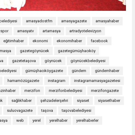
elediyesi
amasyadostfm
amasyagazete
amasyahaber
spor
amasyatv
artamasya
artradyotelevizyon
eğitimhaber
ekonomi
ekonomihaber
facebook
amasya
gazetegöynücek
gazetegümüşhacıköy
va
gazetetaşova
göynücek
göynücekbelediyesi
elediyesi
gümüşhacıköygazete
gündem
gündemhaber
hamamözügazete
instagram
instagramamasyagazetesi
zinhaber
merzifon
merzifonbelediyesi
merzifongazete
ık
sağlıkhaber
şehzadelerşehri
siyaset
siyasethaber
suluovagazete
taşova
taşovabelediyesi
asya
web
yerel
yerelhaber
yerelhaberler