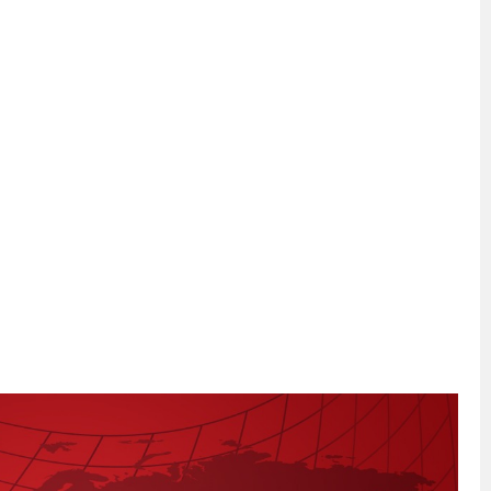
İKASI BİR BEREKET KAPISIDIR
YILI AÇILIŞ KAMPANYASINA DAVET
ı Yönetim Kurulu Başkanı Ziraat Mühendisi Ahmet ÖZARSLAN’ın Mevlid
A “Amasya’nın Gururları: Dereceye Giren Öğrenciler İçin Anlamlı Töre
et Festivali
utlama listesi