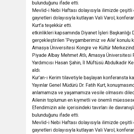
bulunduğunu ifade etti.
Mevlid-i Nebi Haftası dolayısıyla ilimizde çeşitli 
gayretleri dolayısıyla kutlayan Vali Varol, konfera
Kurt’a teşekkür etti.
etkinlikleri kapsamında Diyanet İşleri Başkanlığı 
gerçekleştirilen ‘Peygamberimiz ve Aile’ konulu k
Amasya Üniversitesi Kongre ve Kültür Merkezinde
Piyade Albay Mehmet Atlı, Amasya Üniversitesi R
Yardımcısı Hasan Şahin, İl Müftüsü Abdulkadir Keş
aldı.
Kur’an-ı Kerim tilavetiyle başlayan konferansta kat
Yayınlar Genel Müdürü Dr. Fatih Kurt, konuşması
anlamamıza ve yaşamamıza vesile olmasını diled
Ailenin toplumun en kıymetli ve önemli müessesel
Efendimizin aile içerisindeki tavırları ile davra
bulunduğunu ifade etti.
Mevlid-i Nebi Haftası dolayısıyla ilimizde çeşitli 
gayretleri dolayısıyla kutlayan Vali Varol, konfera