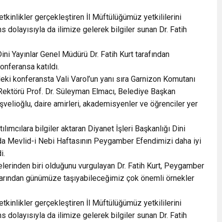
etkinlikler gerçekleştiren İl Müftülüğümüz yetkililerini
ns dolayısıyla da ilimize gelerek bilgiler sunan Dr. Fatih
Dini Yayınlar Genel Müdürü Dr. Fatih Kurt tarafından
onferansa katıldı.
ki konferansta Vali Varol’un yanı sıra Garnizon Komutanı
ektörü Prof. Dr. Süleyman Elmacı, Belediye Başkan
velioğlu, daire amirleri, akademisyenler ve öğrenciler yer
ılımcılara bilgiler aktaran Diyanet İşleri Başkanlığı Dini
nda Mevlid-i Nebi Haftasının Peygamber Efendimizi daha iyi
i.
erinden biri olduğunu vurgulayan Dr. Fatih Kurt, Peygamber
nışlarından günümüze taşıyabileceğimiz çok önemli örnekler
etkinlikler gerçekleştiren İl Müftülüğümüz yetkililerini
ns dolayısıyla da ilimize gelerek bilgiler sunan Dr. Fatih