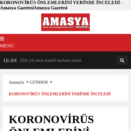
KORONOVİRÜS ÖNLEMLERİNİ YERİNDE İNCELEDİ -
Amasya GazetesiAmasya Gazetesi
MENÜ
16:04
18:31
2026 yılı berat kandili kutlama listesi
AM
AN
Anasayfa
GÜNDEM
KORONOVİRÜS ÖNLEMLERİNİ YERİNDE İNCELEDİ
KORONOVİRÜS