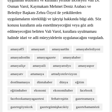
uygulanan tedbirleri ve kuralları yerinde inceleyen Vali Dr.
Osman Varol, Kaymakam Mehmet Deniz Arabacı ve
Belediye Başkanı Zehra Özyol ile yetkililerden
uygulamaların sürekliliği ve işleyişi hakkında bilgi aldı. Söz
konusu kuralların asla esnetilmeyeceğini veya göz ardı
edilmeyeceğini belirten Vali Varol, kurallara uyulmaması
halinde idari ve adli müeyyidelerin uygulanacağını vurguladı.
amasya05
amasyaart
amasyaartfm
amasyabelediyesi
amasyadostfm
amasyagazete
amasyahaber
amasyailçe
amasyaili
amasyarodyo
amasyaspor
amasyatv
artamasya
artradyotelevizyon
dostfmamasya
düntahaber
dünya
eğitim
eğitimhaber
ekonomi
ekonomihaber
facebook
facebookamasyagazetesi
ferhatveşirin
gazeteamasya
gazetegöynücek
gazetegümüşhacıköy
gazetehamamözü