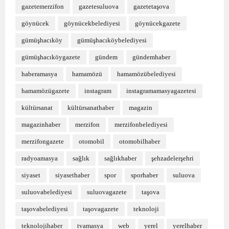
gazetemerzifon
gazetesuluova
gazetetaşova
göynücek
göynücekbelediyesi
göynücekgazete
gümüşhacıköy
gümüşhacıköybelediyesi
gümüşhacıköygazete
gündem
gündemhaber
haberamasya
hamamözü
hamamözübelediyesi
hamamözügazete
instagram
instagramamasyagazetesi
kültürsanat
kültürsanathaber
magazin
magazinhaber
merzifon
merzifonbelediyesi
merzifongazete
otomobil
otomobilhaber
radyoamasya
sağlık
sağlıkhaber
şehzadelerşehri
siyaset
siyasethaber
spor
sporhaber
suluova
suluovabelediyesi
suluovagazete
taşova
taşovabelediyesi
taşovagazete
teknoloji
teknolojihaber
tvamasya
web
yerel
yerelhaber