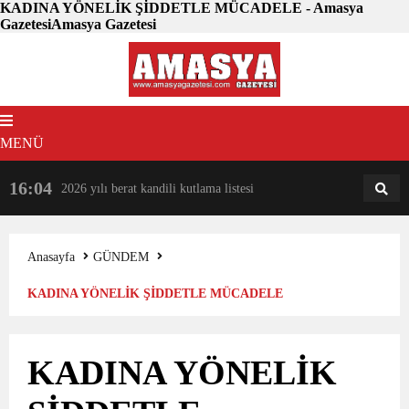
KADINA YÖNELİK ŞİDDETLE MÜCADELE - Amasya
GazetesiAmasya Gazetesi
MENÜ
16:04
18:31
2026 yılı berat kandili kutlama listesi
AM
AN
Anasayfa
GÜNDEM
KADINA YÖNELİK ŞİDDETLE MÜCADELE
KADINA YÖNELİK