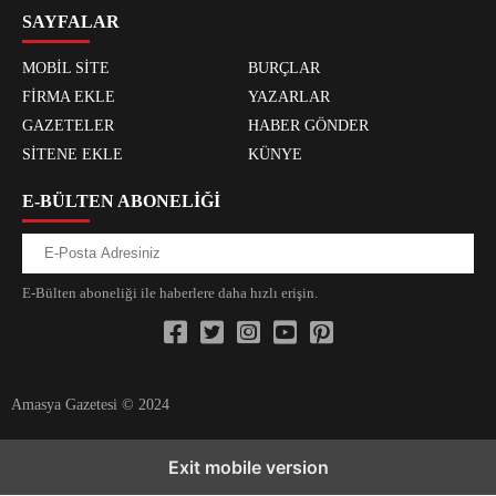
SAYFALAR
MOBİL SİTE
BURÇLAR
FİRMA EKLE
YAZARLAR
GAZETELER
HABER GÖNDER
SİTENE EKLE
KÜNYE
E-BÜLTEN ABONELİĞİ
E-Bülten aboneliği ile haberlere daha hızlı erişin.
Amasya Gazetesi © 2024
xvideos.com zenededeneme vonbonusu vewereveren siteler
yarrak
Exit mobile version
yarrak dinimi binisi virin sitilir 3131
^^xyarrak bonusa veren dinoma
sitolar 2026^^