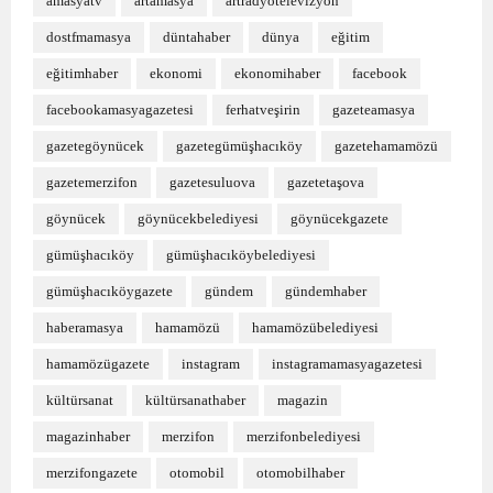
amasyatv
artamasya
artradyotelevizyon
dostfmamasya
düntahaber
dünya
eğitim
eğitimhaber
ekonomi
ekonomihaber
facebook
facebookamasyagazetesi
ferhatveşirin
gazeteamasya
gazetegöynücek
gazetegümüşhacıköy
gazetehamamözü
gazetemerzifon
gazetesuluova
gazetetaşova
göynücek
göynücekbelediyesi
göynücekgazete
gümüşhacıköy
gümüşhacıköybelediyesi
gümüşhacıköygazete
gündem
gündemhaber
haberamasya
hamamözü
hamamözübelediyesi
hamamözügazete
instagram
instagramamasyagazetesi
kültürsanat
kültürsanathaber
magazin
magazinhaber
merzifon
merzifonbelediyesi
merzifongazete
otomobil
otomobilhaber