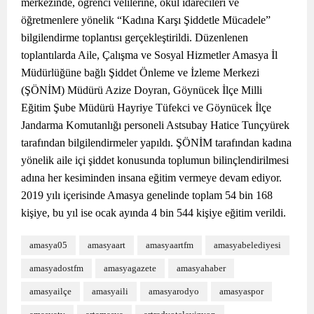
merkezinde, öğrenci velilerine, okul idarecileri ve
öğretmenlere yönelik “Kadına Karşı Şiddetle Mücadele”
bilgilendirme toplantısı gerçekleştirildi. Düzenlenen
toplantılarda Aile, Çalışma ve Sosyal Hizmetler Amasya İl
Müdürlüğüne bağlı Şiddet Önleme ve İzleme Merkezi
(ŞÖNİM) Müdürü Azize Doyran, Göynücek İlçe Milli
Eğitim Şube Müdürü Hayriye Tüfekci ve Göynücek İlçe
Jandarma Komutanlığı personeli Astsubay Hatice Tunçyürek
tarafından bilgilendirmeler yapıldı. ŞÖNİM tarafından kadına
yönelik aile içi şiddet konusunda toplumun bilinçlendirilmesi
adına her kesiminden insana eğitim vermeye devam ediyor.
2019 yılı içerisinde Amasya genelinde toplam 54 bin 168
kişiye, bu yıl ise ocak ayında 4 bin 544 kişiye eğitim verildi.
amasya05
amasyaart
amasyaartfm
amasyabelediyesi
amasyadostfm
amasyagazete
amasyahaber
amasyailçe
amasyaili
amasyarodyo
amasyaspor