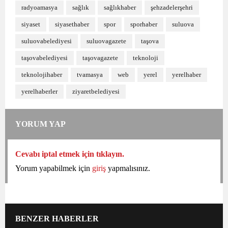
radyoamasya
sağlık
sağlıkhaber
şehzadelerşehri
siyaset
siyasethaber
spor
sporhaber
suluova
suluovabelediyesi
suluovagazete
taşova
taşovabelediyesi
taşovagazete
teknoloji
teknolojihaber
tvamasya
web
yerel
yerelhaber
yerelhaberler
ziyaretbelediyesi
YORUM YAP
Cevabı iptal etmek için tıklayın.
Yorum yapabilmek için
giriş
yapmalısınız.
BENZER HABERLER