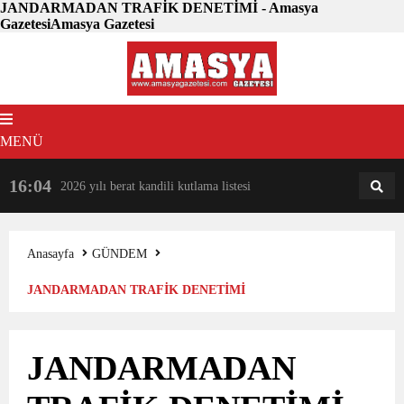
JANDARMADAN TRAFİK DENETİMİ - Amasya
GazetesiAmasya Gazetesi
MENÜ
16:04
18:31
2026 yılı berat kandili kutlama listesi
AM
AN
Anasayfa
GÜNDEM
JANDARMADAN TRAFİK DENETİMİ
JANDARMADAN