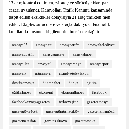
13 araç kontrol edilirken, 61 araç ve sürücüye idari para
cezası uygulandı. Karayolları Trafik Kanunu kapsamında
tespit edilen eksiklikler dolayısıyla 21 araç trafikten men
edildi. Ekipler, sürücülere ve araçlardaki yolculara trafik
kuralları konusunda bilgilendirici broşür de dağıttı.
amasya05
amasyaart
amasyaartfm
amasyabelediyesi
amasyadostfm
amasyagazete
amasyahaber
amasyailçe
amasyaili
amasyarodyo
amasyaspor
amasyatv
artamasya
artradyotelevizyon
dostfmamasya
düntahaber
dünya
eğitim
eğitimhaber
ekonomi
ekonomihaber
facebook
facebookamasyagazetesi
ferhatveşirin
gazeteamasya
gazetegöynücek
gazetegümüşhacıköy
gazetehamamözü
gazetemerzifon
gazetesuluova
gazetetaşova