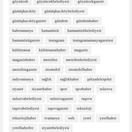
göynücek
göynücekbelediyesi
göynücekgazete
gümüşhacıköy
gümüşhacıköybelediyesi
gümüşhacıköygazete
gündem
gündemhaber
haberamasya
hamamözü
hamamözübelediyesi
hamamözügazete
instagram
instagramamasyagazetesi
kültürsanat
kültürsanathaber
magazin
magazinhaber
merzifon
merzifonbelediyesi
merzifongazete
otomobil
otomobilhaber
radyoamasya
sağlık
sağlıkhaber
şehzadelerşehri
siyaset
siyasethaber
spor
sporhaber
suluova
suluovabelediyesi
suluovagazete
taşova
taşovabelediyesi
taşovagazete
teknoloji
teknolojihaber
tvamasya
web
yerel
yerelhaber
yerelhaberler
ziyaretbelediyesi