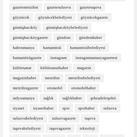
gazetemerzifon
gazetesuluova
gazetetaşova
göynücek
göynücekbelediyesi
göynücekgazete
gümüşhacıköy
gümüşhacıköybelediyesi
gümüşhacıköygazete
gündem
gündemhaber
haberamasya
hamamözü
hamamözübelediyesi
hamamözügazete
instagram
instagramamasyagazetesi
kültürsanat
kültürsanathaber
magazin
magazinhaber
merzifon
merzifonbelediyesi
merzifongazete
otomobil
otomobilhaber
radyoamasya
sağlık
sağlıkhaber
şehzadelerşehri
siyaset
siyasethaber
spor
sporhaber
suluova
suluovabelediyesi
suluovagazete
taşova
taşovabelediyesi
taşovagazete
teknoloji