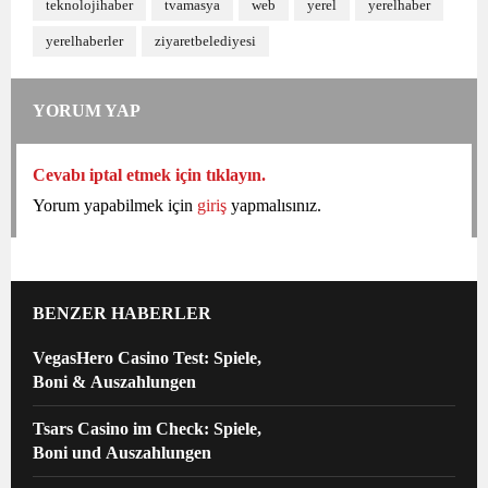
teknolojihaber
tvamasya
web
yerel
yerelhaber
yerelhaberler
ziyaretbelediyesi
YORUM YAP
Cevabı iptal etmek için tıklayın.
Yorum yapabilmek için
giriş
yapmalısınız.
BENZER HABERLER
VegasHero Casino Test: Spiele,
Boni & Auszahlungen
Tsars Casino im Check: Spiele,
Boni und Auszahlungen