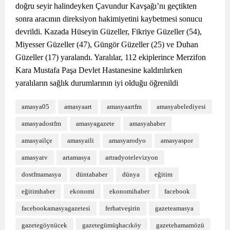
doğru seyir halindeyken Çavundur Kavşağı’nı geçtikten
sonra aracının direksiyon hakimiyetini kaybetmesi sonucu
devrildi. Kazada Hüseyin Güzeller, Fikriye Güzeller (54),
Miyesser Güzeller (47), Güngör Güzeller (25) ve Duhan
Güzeller (17) yaralandı. Yaralılar, 112 ekiplerince Merzifon
Kara Mustafa Paşa Devlet Hastanesine kaldırılırken
yaralıların sağlık durumlarının iyi olduğu öğrenildi
amasya05
amasyaart
amasyaartfm
amasyabelediyesi
amasyadostfm
amasyagazete
amasyahaber
amasyailçe
amasyaili
amasyarodyo
amasyaspor
amasyatv
artamasya
artradyotelevizyon
dostfmamasya
düntahaber
dünya
eğitim
eğitimhaber
ekonomi
ekonomihaber
facebook
facebookamasyagazetesi
ferhatveşirin
gazeteamasya
gazetegöynücek
gazetegümüşhacıköy
gazetehamamözü