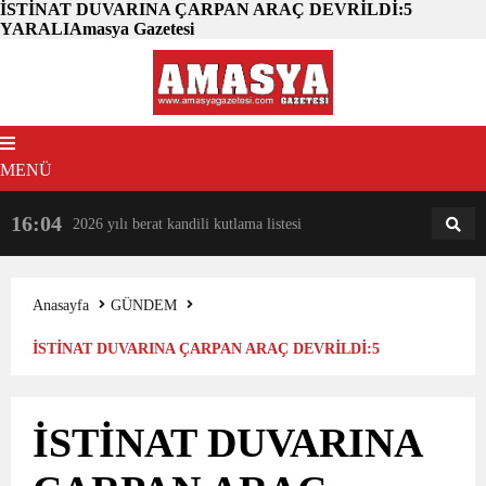
İSTİNAT DUVARINA ÇARPAN ARAÇ DEVRİLDİ:5
YARALIAmasya Gazetesi
MENÜ
16:04
18:31
2026 yılı berat kandili kutlama listesi
AM
AN
Anasayfa
GÜNDEM
İSTİNAT DUVARINA ÇARPAN ARAÇ DEVRİLDİ:5
YARALI
İSTİNAT DUVARINA