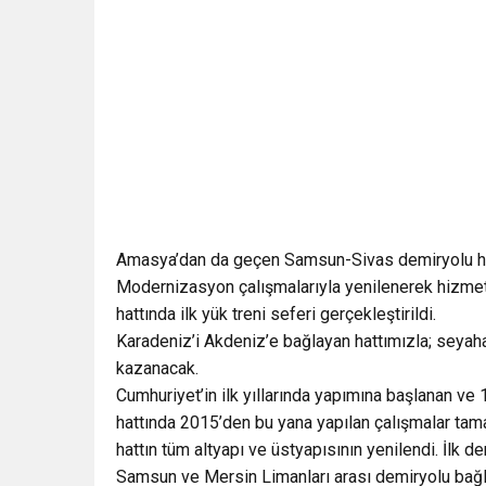
Amasya’dan da geçen Samsun-Sivas demiryolu hattı
Modernizasyon çalışmalarıyla yenilenerek hizm
hattında ilk yük treni seferi gerçekleştirildi.
Karadeniz’i Akdeniz’e bağlayan hattımızla; seyahat 
kazanacak.
Cumhuriyet’in ilk yıllarında yapımına başlanan v
hattında 2015’den bu yana yapılan çalışmalar tam
hattın tüm altyapı ve üstyapısının yenilendi. İlk d
Samsun ve Mersin Limanları arası demiryolu bağla