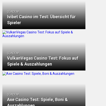
GÜNDEM
Ivibet Casino im Test: Übersicht für
Spieler
GÜNDEM
VulkanVegas Casino Test: Fokus auf
Spiele & Auszahlungen
GÜNDEM
Axe Casino Test: Spiele, Boni &
Auszahlungen