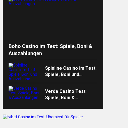
Boho Casino im Test: Spiele, Boni &
Auszahlungen
Spinline Casino im Test:
Spiele, Boni und
Auszahlung
Verde Casino Test:
Spiele, Boni &
Auszahlungen