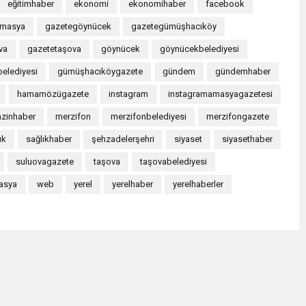
eğitimhaber
ekonomi
ekonomihaber
facebook
amasya
gazetegöynücek
gazetegümüşhacıköy
va
gazetetaşova
göynücek
göynücekbelediyesi
elediyesi
gümüşhacıköygazete
gündem
gündemhaber
hamamözügazete
instagram
instagramamasyagazetesi
zinhaber
merzifon
merzifonbelediyesi
merzifongazete
ık
sağlıkhaber
şehzadelerşehri
siyaset
siyasethaber
suluovagazete
taşova
taşovabelediyesi
asya
web
yerel
yerelhaber
yerelhaberler