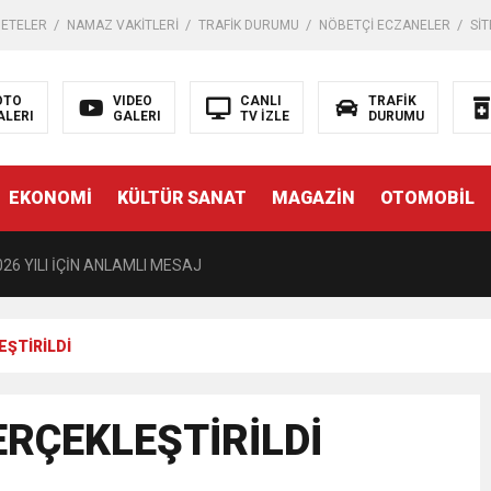
ETELER
NAMAZ VAKİTLERİ
TRAFİK DURUMU
NÖBETÇİ ECZANELER
SİT
OTO
VIDEO
CANLI
TRAFİK
ALERI
GALERI
TV İZLE
DURUMU
et Festivali
EKONOMİ
KÜLTÜR SANAT
MAGAZİN
OTOMOBİL
utlama listesi
6 YILI İÇİN ANLAMLI MESAJ
esi İletişim Fakültesi’nde, “Dezenformasyon Çağında Medya ve Gençlik:
EŞTİRİLDİ
başlığıyla öğrencilerimizle bir araya gelerek kapsamlı bir söyleşi ve semin
ERÇEKLEŞTİRİLDİ
ÇBİR ZAMAN YALNIZ BIRAKMADIK