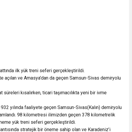
nda ilk yük treni seferi gerçekleştirildi.
ete açılan ve Amasya’dan da geçen Samsun-Sivas demiryolu
süreleri kısalırken, ticari taşımacılıkta yeni bir ivme
e 1932 yılında faaliyete geçen Samsun-Sivas(Kalın) demiryolu
amlandı. 98 kilometresi ilimizden geçen 378 kilometrelik
eneme yük treni seferi gerçekleştirildi.
ntısında stratejik bir öneme sahip olan ve Karadeniz’i