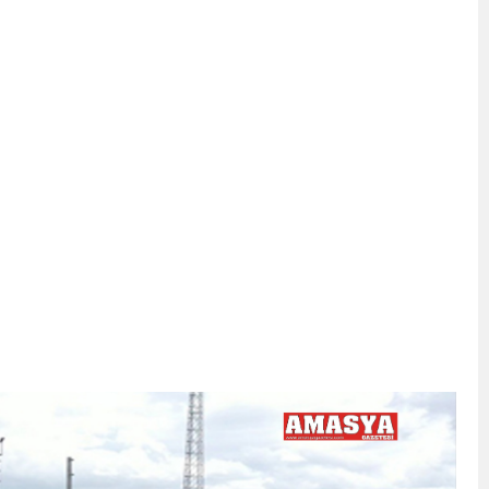
İKASI BİR BEREKET KAPISIDIR
YILI AÇILIŞ KAMPANYASINA DAVET
ı Yönetim Kurulu Başkanı Ziraat Mühendisi Ahmet ÖZARSLAN’ın Mevlid
A “Amasya’nın Gururları: Dereceye Giren Öğrenciler İçin Anlamlı Töre
et Festivali
utlama listesi