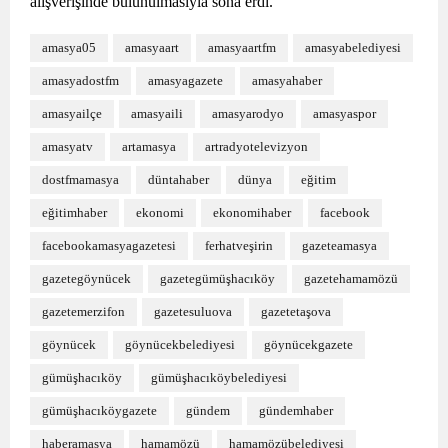
alışverişinde bulunulmasıyla sona erdi.
amasya05
amasyaart
amasyaartfm
amasyabelediyesi
amasyadostfm
amasyagazete
amasyahaber
amasyailçe
amasyaili
amasyarodyo
amasyaspor
amasyatv
artamasya
artradyotelevizyon
dostfmamasya
düntahaber
dünya
eğitim
eğitimhaber
ekonomi
ekonomihaber
facebook
facebookamasyagazetesi
ferhatveşirin
gazeteamasya
gazetegöynücek
gazetegümüşhacıköy
gazetehamamözü
gazetemerzifon
gazetesuluova
gazetetaşova
göynücek
göynücekbelediyesi
göynücekgazete
gümüşhacıköy
gümüşhacıköybelediyesi
gümüşhacıköygazete
gündem
gündemhaber
haberamasya
hamamözü
hamamözübelediyesi