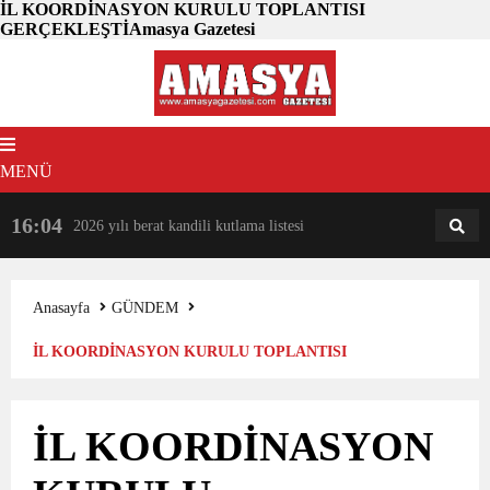
İL KOORDİNASYON KURULU TOPLANTISI
GERÇEKLEŞTİAmasya Gazetesi
MENÜ
16:04
18:31
2026 yılı berat kandili kutlama listesi
AM
AN
Anasayfa
GÜNDEM
İL KOORDİNASYON KURULU TOPLANTISI
GERÇEKLEŞTİ
İL KOORDİNASYON