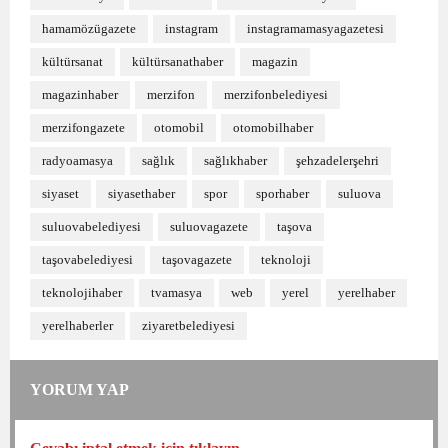
hamamözügazete
instagram
instagramamasyagazetesi
kültürsanat
kültürsanathaber
magazin
magazinhaber
merzifon
merzifonbelediyesi
merzifongazete
otomobil
otomobilhaber
radyoamasya
sağlık
sağlıkhaber
şehzadelerşehri
siyaset
siyasethaber
spor
sporhaber
suluova
suluovabelediyesi
suluovagazete
taşova
taşovabelediyesi
taşovagazete
teknoloji
teknolojihaber
tvamasya
web
yerel
yerelhaber
yerelhaberler
ziyaretbelediyesi
YORUM YAP