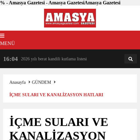
% - Amasya Gazetesi - Amasya GazetesiAmasya Gazetesi
MENÜ
16:04
18:31
2026 yılı berat kandili kutlama listesi
AM
AN
Anasayfa
GÜNDEM
İÇME SULARI VE KANALİZASYON HATLARI
YENİLENMEYE DEVAM EDİYOR
İÇME SULARI VE
KANALİZASYON