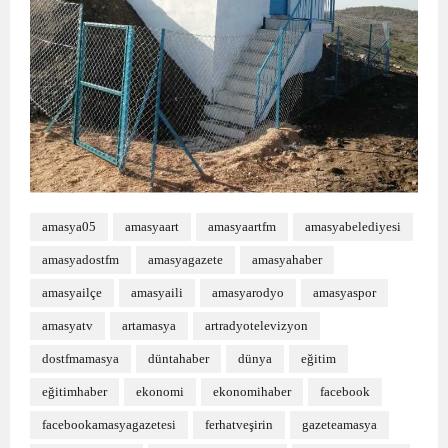
amasya05
amasyaart
amasyaartfm
amasyabelediyesi
amasyadostfm
amasyagazete
amasyahaber
amasyailçe
amasyaili
amasyarodyo
amasyaspor
amasyatv
artamasya
artradyotelevizyon
dostfmamasya
düntahaber
dünya
eğitim
eğitimhaber
ekonomi
ekonomihaber
facebook
facebookamasyagazetesi
ferhatveşirin
gazeteamasya