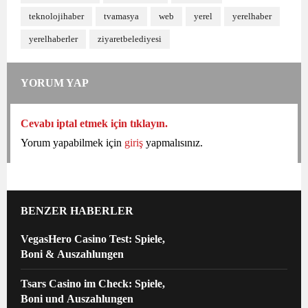
teknolojihaber
tvamasya
web
yerel
yerelhaber
yerelhaberler
ziyaretbelediyesi
YORUM YAP
Cevabı iptal etmek için tıklayın.
Yorum yapabilmek için
giriş
yapmalısınız.
BENZER HABERLER
VegasHero Casino Test: Spiele,
Boni & Auszahlungen
Tsars Casino im Check: Spiele,
Boni und Auszahlungen