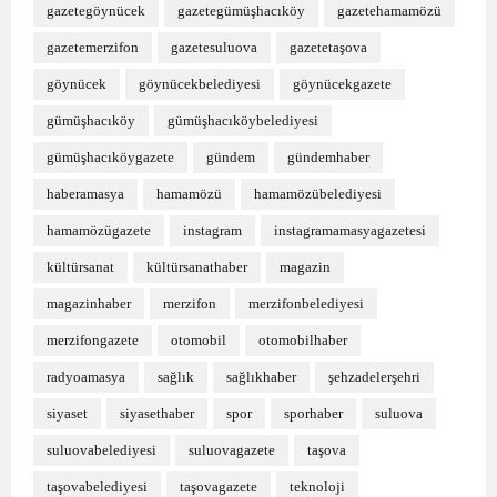
gazetegöynücek
gazetegümüşhacıköy
gazetehamamözü
gazetemerzifon
gazetesuluova
gazetetaşova
göynücek
göynücekbelediyesi
göynücekgazete
gümüşhacıköy
gümüşhacıköybelediyesi
gümüşhacıköygazete
gündem
gündemhaber
haberamasya
hamamözü
hamamözübelediyesi
hamamözügazete
instagram
instagramamasyagazetesi
kültürsanat
kültürsanathaber
magazin
magazinhaber
merzifon
merzifonbelediyesi
merzifongazete
otomobil
otomobilhaber
radyoamasya
sağlık
sağlıkhaber
şehzadelerşehri
siyaset
siyasethaber
spor
sporhaber
suluova
suluovabelediyesi
suluovagazete
taşova
taşovabelediyesi
taşovagazete
teknoloji