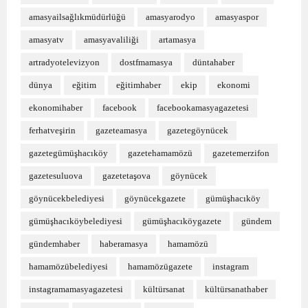
amasyailsağlıkmüdürlüğü
amasyarodyo
amasyaspor
amasyatv
amasyavaliliği
artamasya
artradyotelevizyon
dostfmamasya
düntahaber
dünya
eğitim
eğitimhaber
ekip
ekonomi
ekonomihaber
facebook
facebookamasyagazetesi
ferhatveşirin
gazeteamasya
gazetegöynücek
gazetegümüşhacıköy
gazetehamamözü
gazetemerzifon
gazetesuluova
gazetetaşova
göynücek
göynücekbelediyesi
göynücekgazete
gümüşhacıköy
gümüşhacıköybelediyesi
gümüşhacıköygazete
gündem
gündemhaber
haberamasya
hamamözü
hamamözübelediyesi
hamamözügazete
instagram
instagramamasyagazetesi
kültürsanat
kültürsanathaber