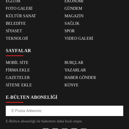
EĞİTİM
EKONOMİ
FOTO GALERİ
GÜNDEM
KÜLTÜR SANAT
MAGAZİN
BELEDİYE
SAĞLIK
SİYASET
SPOR
TEKNOLOJİ
VIDEO GALERİ
SAYFALAR
MOBİL SİTE
BURÇLAR
FİRMA EKLE
YAZARLAR
GAZETELER
HABER GÖNDER
SİTENE EKLE
KÜNYE
E-BÜLTEN ABONELİĞİ
E-Bülten aboneliği ile haberlere daha hızlı erişin.