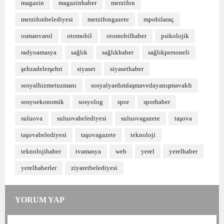
magazin
magazinhaber
merzifon
merzifonbelediyesi
merzifongazete
mpobilaraç
osmanvarol
otomobil
otomobilhaber
psikolojik
radyoamasya
sağlık
sağlıkhaber
sağlıkpersoneli
şehzadelerşehri
siyaset
siyasethaber
sosyalhizmetuzmanı
sosyalyardımlaşmavedayanışmavakfı
sosyoekonomik
sosyolog
spor
sporhaber
suluova
suluovabelediyesi
suluovagazete
taşova
taşovabelediyesi
taşovagazete
teknoloji
teknolojihaber
tvamasya
web
yerel
yerelhaber
yerelhaberler
ziyaretbelediyesi
YORUM YAP