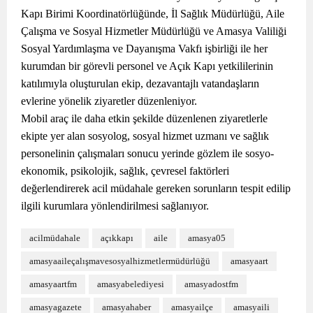
Kapı Birimi Koordinatörlüğünde, İl Sağlık Müdürlüğü, Aile
Çalışma ve Sosyal Hizmetler Müdürlüğü ve Amasya Valiliği
Sosyal Yardımlaşma ve Dayanışma Vakfı işbirliği ile her
kurumdan bir görevli personel ve Açık Kapı yetkililerinin
katılımıyla oluşturulan ekip, dezavantajlı vatandaşların
evlerine yönelik ziyaretler düzenleniyor.
Mobil araç ile daha etkin şekilde düzenlenen ziyaretlerle
ekipte yer alan sosyolog, sosyal hizmet uzmanı ve sağlık
personelinin çalışmaları sonucu yerinde gözlem ile sosyo-
ekonomik, psikolojik, sağlık, çevresel faktörleri
değerlendirerek acil müdahale gereken sorunların tespit edilip
ilgili kurumlara yönlendirilmesi sağlanıyor.
acilmüdahale
açıkkapı
aile
amasya05
amasyaaileçalışmavesosyalhizmetlermüdürlüğü
amasyaart
amasyaartfm
amasyabelediyesi
amasyadostfm
amasyagazete
amasyahaber
amasyailçe
amasyaili