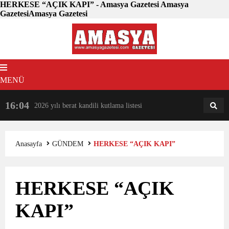
HERKESE “AÇIK KAPI” - Amasya Gazetesi Amasya
GazetesiAmasya Gazetesi
MENÜ
16:04
18:31
2026 yılı berat kandili kutlama listesi
AM
AN
Anasayfa
GÜNDEM
HERKESE “AÇIK KAPI”
HERKESE “AÇIK
KAPI”