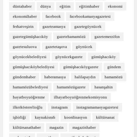
düntahaber
dünya
eğitim
eğitimhaber
ekonomi
ekonomihaber
facebook
facebookamasyagazetesi
ferhatveşirin
gazeteamasya
gazetegöynücek
gazetegümüşhacıköy
gazetehamamözü
gazetemerzifon
gazetesuluova
gazetetaşova
göynücek
göynücekbelediyesi
göynücekgazete
gümüşhacıköy
gümüşhacıköybelediyesi
gümüşhacıköygazete
gündem
gündemhaber
haberamasya
halilapaydın
hamamözü
hamamözübelediyesi
hamamözügazete
hasanşahin
hayatboyuöğrenme
ilhayatboyuöğrenmekomisyonu
ilkerkösterelioğlu
instagram
instagramamasyagazetesi
işbirliği
kaynakisrafı
koordinasyon
kültürsanat
kültürsanathaber
magazin
magazinhaber