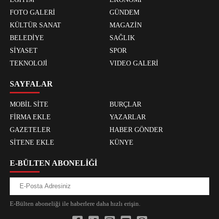
FOTO GALERİ
GÜNDEM
KÜLTÜR SANAT
MAGAZİN
BELEDİYE
SAĞLIK
SİYASET
SPOR
TEKNOLOJİ
VIDEO GALERİ
SAYFALAR
MOBİL SİTE
BURÇLAR
FİRMA EKLE
YAZARLAR
GAZETELER
HABER GÖNDER
SİTENE EKLE
KÜNYE
E-BÜLTEN ABONELİĞİ
E-Bülten aboneliği ile haberlere daha hızlı erişin.