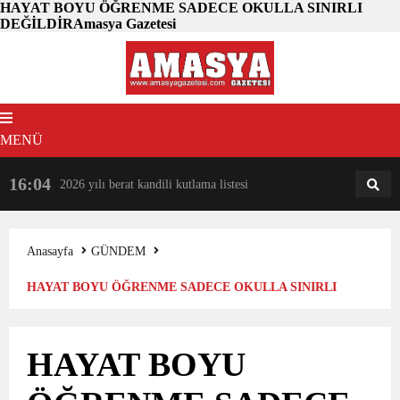
HAYAT BOYU ÖĞRENME SADECE OKULLA SINIRLI
DEĞİLDİRAmasya Gazetesi
MENÜ
16:04
18:31
2026 yılı berat kandili kutlama listesi
AM
AN
Anasayfa
GÜNDEM
HAYAT BOYU ÖĞRENME SADECE OKULLA SINIRLI
DEĞİLDİR
HAYAT BOYU