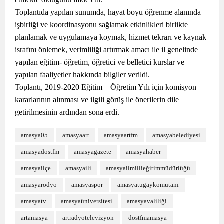
Toplantıda yapılan sunumda, hayat boyu öğrenme alanında
işbirliği ve koordinasyonu sağlamak etkinlikleri birlikte
planlamak ve uygulamaya koymak, hizmet tekrarı ve kaynak
israfını önlemek, verimliliği artırmak amacı ile il genelinde
yapılan eğitim- öğretim, öğretici ve belletici kurslar ve
yapılan faaliyetler hakkında bilgiler verildi.
Toplantı, 2019-2020 Eğitim – Öğretim Yılı için komisyon
kararlarının alınması ve ilgili görüş ile önerilerin dile
getirilmesinin ardından sona erdi.
amasya05
amasyaart
amasyaartfm
amasyabelediyesi
amasyadostfm
amasyagazete
amasyahaber
amasyailçe
amasyaili
amasyailmillieğitimmüdürlüğü
amasyarodyo
amasyaspor
amasyatugaykomutanı
amasyatv
amasyaüniversitesi
amasyavaliliği
artamasya
artradyotelevizyon
dostfmamasya