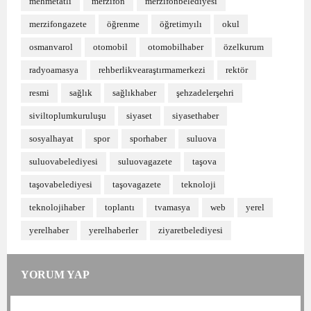
mehmetatlı
merzifon
merzifonbelediyesi
merzifongazete
öğrenme
öğretimyılı
okul
osmanvarol
otomobil
otomobilhaber
özelkurum
radyoamasya
rehberlikvearaştırmamerkezi
rektör
resmi
sağlık
sağlıkhaber
şehzadelerşehri
siviltoplumkuruluşu
siyaset
siyasethaber
sosyalhayat
spor
sporhaber
suluova
suluovabelediyesi
suluovagazete
taşova
taşovabelediyesi
taşovagazete
teknoloji
teknolojihaber
toplantı
tvamasya
web
yerel
yerelhaber
yerelhaberler
ziyaretbelediyesi
YORUM YAP