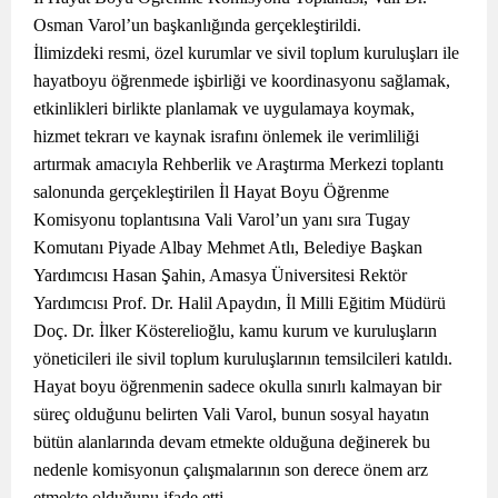
Osman Varol’un başkanlığında gerçekleştirildi.
İlimizdeki resmi, özel kurumlar ve sivil toplum kuruluşları ile
hayatboyu öğrenmede işbirliği ve koordinasyonu sağlamak,
etkinlikleri birlikte planlamak ve uygulamaya koymak,
hizmet tekrarı ve kaynak israfını önlemek ile verimliliği
artırmak amacıyla Rehberlik ve Araştırma Merkezi toplantı
salonunda gerçekleştirilen İl Hayat Boyu Öğrenme
Komisyonu toplantısına Vali Varol’un yanı sıra Tugay
Komutanı Piyade Albay Mehmet Atlı, Belediye Başkan
Yardımcısı Hasan Şahin, Amasya Üniversitesi Rektör
Yardımcısı Prof. Dr. Halil Apaydın, İl Milli Eğitim Müdürü
Doç. Dr. İlker Kösterelioğlu, kamu kurum ve kuruluşların
yöneticileri ile sivil toplum kuruluşlarının temsilcileri katıldı.
Hayat boyu öğrenmenin sadece okulla sınırlı kalmayan bir
süreç olduğunu belirten Vali Varol, bunun sosyal hayatın
bütün alanlarında devam etmekte olduğuna değinerek bu
nedenle komisyonun çalışmalarının son derece önem arz
etmekte olduğunu ifade etti.