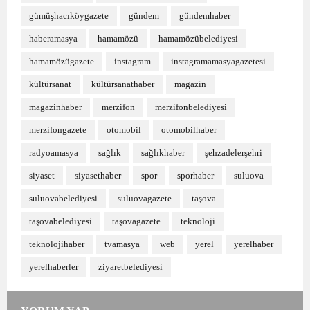
gümüşhacıköygazete
gündem
gündemhaber
haberamasya
hamamözü
hamamözübelediyesi
hamamözügazete
instagram
instagramamasyagazetesi
kültürsanat
kültürsanathaber
magazin
magazinhaber
merzifon
merzifonbelediyesi
merzifongazete
otomobil
otomobilhaber
radyoamasya
sağlık
sağlıkhaber
şehzadelerşehri
siyaset
siyasethaber
spor
sporhaber
suluova
suluovabelediyesi
suluovagazete
taşova
taşovabelediyesi
taşovagazete
teknoloji
teknolojihaber
tvamasya
web
yerel
yerelhaber
yerelhaberler
ziyaretbelediyesi