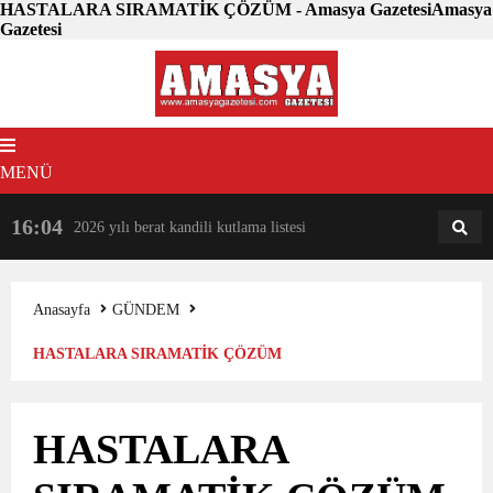
HASTALARA SIRAMATİK ÇÖZÜM - Amasya GazetesiAmasya
Gazetesi
MENÜ
16:04
18:31
2026 yılı berat kandili kutlama listesi
AM
AN
Anasayfa
GÜNDEM
HASTALARA SIRAMATİK ÇÖZÜM
HASTALARA