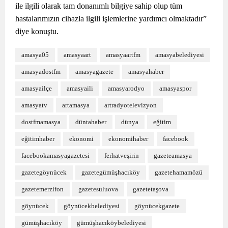
ile ilgili olarak tam donanımlı bilgiye sahip olup tüm
hastalarımızın cihazla ilgili işlemlerine yardımcı olmaktadır”
diye konuştu.
amasya05
amasyaart
amasyaartfm
amasyabelediyesi
amasyadostfm
amasyagazete
amasyahaber
amasyailçe
amasyaili
amasyarodyo
amasyaspor
amasyatv
artamasya
artradyotelevizyon
dostfmamasya
düntahaber
dünya
eğitim
eğitimhaber
ekonomi
ekonomihaber
facebook
facebookamasyagazetesi
ferhatveşirin
gazeteamasya
gazetegöynücek
gazetegümüşhacıköy
gazetehamamözü
gazetemerzifon
gazetesuluova
gazetetaşova
göynücek
göynücekbelediyesi
göynücekgazete
gümüşhacıköy
gümüşhacıköybelediyesi