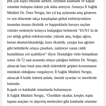
pek çok kişiyi etkisine alırken, özellikle kalabalık ve kapalı
ortamlar bulaşma riskini çok daha artırıyor. Amasya İl Sağlık
Müdürü Dr. Öner Nergiz, her yıl kış aylarında artış gösteren
ve son dönemde sıkça karşılaşılan gribal enfeksiyonların
insandan insana öksürük ve hapşırıklarla havaya saçılan
virüsler nedeniyle kolayca bulaştığını belirterek “H1N1’in de
yer aldığı gribal enfeksiyonlar; yüksek ateş, boğaz ağrısı,
burun akıntısı/tıkanıklığı, kuru öksürük, yaygın kas ağrıları
gibi belirtilerle ortaya çıkarken, zatürreye varan ciddi
hastalıklara yol açabiliyor” diyor. Hastalığın virüs bulaştıktan
sonra 18-72 saat arasında ortaya çıktığını belirten Dr. Nergiz,
alınacak bazı basit ama etkili önlemlerle gripten korunmanın
mümkün olduğunu vurguluyor. İl Sağlık Müdürü Nergiz,
alınacak 8 kritik önlemi anlattı, önemli uyarılar ve önerilerde
bulundu.
Kapalı ve kalabalık ortamlarda bulunmayın
İl Sağlık Müdürü Nergiz, “Özellikle okullar, kreşler, toplu
taşıma araçları ve alışveriş merkezleri gibi kalabalık ortamlar