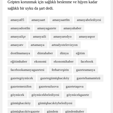
Gripten korunmak için sağlıklı beslenme ve hijyen kadar
sağlıklı bir uyku da şart dedi.
amasya05
amasyaart
amasyaartfm
amasyabelediyesi
amasyadostfm
amasyagazete
amasyahaber
amasyailçe
amasyaili
amasyarodyo
amasyaspor
amasyatv
artamasya
artradyotelevizyon
dostfmamasya
düntahaber
dünya
eğitim
eğitimhaber
ekonomi
ekonomihaber
facebook
facebookamasyagazetesi
ferhatveşirin
gazeteamasya
gazetegöynücek
gazetegümüşhacıköy
gazetehamamözü
gazetemerzifon
gazetesuluova
gazetetaşova
göynücek
göynücekbelediyesi
göynücekgazete
gümüşhacıköy
gümüşhacıköybelediyesi
gümüşhacıköygazete
gündem
gündemhaber