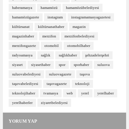
haberamasya
hamamözü
hamamözübelediyesi
hamamözügazete
instagram
instagramamasyagazetesi
kültürsanat
kültürsanathaber
magazin
magazinhaber
merzifon
merzifonbelediyesi
merzifongazete
otomobil
otomobilhaber
radyoamasya
sağlık
sağlıkhaber
şehzadelerşehri
siyaset
siyasethaber
spor
sporhaber
suluova
suluovabelediyesi
suluovagazete
taşova
taşovabelediyesi
taşovagazete
teknoloji
teknolojihaber
tvamasya
web
yerel
yerelhaber
yerelhaberler
ziyaretbelediyesi
YORUM YAP