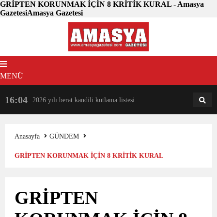
GRİPTEN KORUNMAK İÇİN 8 KRİTİK KURAL - Amasya
GazetesiAmasya Gazetesi
MENÜ
16:04
18:31
2026 yılı berat kandili kutlama listesi
AM
AN
Anasayfa
GÜNDEM
GRİPTEN KORUNMAK İÇİN 8 KRİTİK KURAL
GRİPTEN