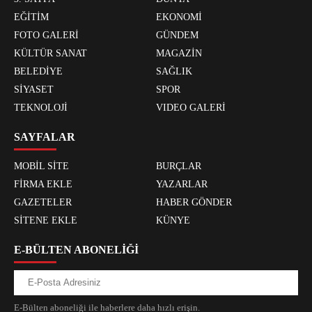
EĞİTİM
EKONOMİ
FOTO GALERİ
GÜNDEM
KÜLTÜR SANAT
MAGAZİN
BELEDİYE
SAĞLIK
SİYASET
SPOR
TEKNOLOJİ
VIDEO GALERİ
SAYFALAR
MOBİL SİTE
BURÇLAR
FİRMA EKLE
YAZARLAR
GAZETELER
HABER GÖNDER
SİTENE EKLE
KÜNYE
E-BÜLTEN ABONELİĞİ
E-Bülten aboneliği ile haberlere daha hızlı erişin.