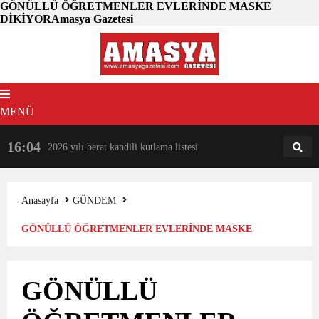
GÖNÜLLÜ ÖĞRETMENLER EVLERİNDE MASKE
DİKİYORAmasya Gazetesi
MENÜ
16:04
18:31
2026 yılı berat kandili kutlama listesi
AM
AN
Anasayfa
GÜNDEM
GÖNÜLLÜ ÖĞRETMENLER EVLERİNDE MASKE
DİKİYOR
GÖNÜLLÜ