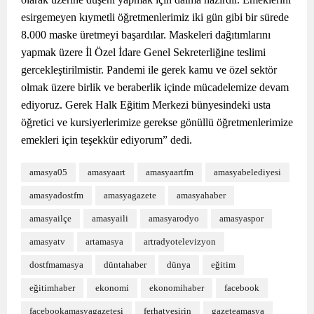
esirgemeyen kıymetli öğretmenlerimiz iki gün gibi bir sürede
8.000 maske üretmeyi başardılar. Maskeleri dağıtımlarını
yapmak üzere İl Özel İdare Genel Sekreterliğine teslimi
gercekleştirilmistir. Pandemi ile gerek kamu ve özel sektör
olmak üzere birlik ve beraberlik içinde mücadelemize devam
ediyoruz. Gerek Halk Eğitim Merkezi bünyesindeki usta
öğretici ve kursiyerlerimize gerekse gönüllü öğretmenlerimize
emekleri için teşekkür ediyorum” dedi.
amasya05
amasyaart
amasyaartfm
amasyabelediyesi
amasyadostfm
amasyagazete
amasyahaber
amasyailçe
amasyaili
amasyarodyo
amasyaspor
amasyatv
artamasya
artradyotelevizyon
dostfmamasya
düntahaber
dünya
eğitim
eğitimhaber
ekonomi
ekonomihaber
facebook
facebookamasyagazetesi
ferhatveşirin
gazeteamasya