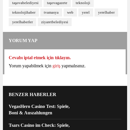
taşovabelediyesi
taşovagazete
teknoloji
teknolojihaber
tvamasya
web
yerel
yerelhaber
yerelhaberler
ziyaretbelediyesi
YORUM YAP
Cevabı iptal etmek için tıklayın.
Yorum yapabilmek için
giriş
yapmalısınız.
BENZER HABERLER
VegasHero Casino Test: Spiele,
Boni & Auszahlungen
Tsars Casino im Check: Spiele,