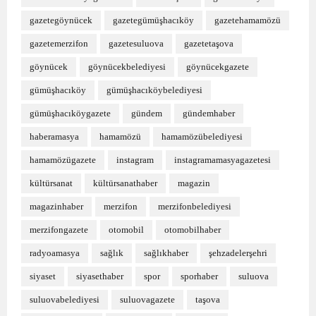
gazetegöynücek
gazetegümüşhacıköy
gazetehamamözü
gazetemerzifon
gazetesuluova
gazetetaşova
göynücek
göynücekbelediyesi
göynücekgazete
gümüşhacıköy
gümüşhacıköybelediyesi
gümüşhacıköygazete
gündem
gündemhaber
haberamasya
hamamözü
hamamözübelediyesi
hamamözügazete
instagram
instagramamasyagazetesi
kültürsanat
kültürsanathaber
magazin
magazinhaber
merzifon
merzifonbelediyesi
merzifongazete
otomobil
otomobilhaber
radyoamasya
sağlık
sağlıkhaber
şehzadelerşehri
siyaset
siyasethaber
spor
sporhaber
suluova
suluovabelediyesi
suluovagazete
taşova