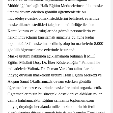
Müdürlüğü’ne bağlı Halk Eğitim Merkezlerince tıbbi maske
üretimi devam ederken gönüllü öğretmenlerde bu
mücadeleye destek olmak istediklerini belirterek evlerinde
maske dikmek istedikleri taleplerini müdürlüğe ilettiler.
Kamu kurum ve kuruluşlarında görevli personellerin ve
halkın ihtiyaçlarını karşılamak amacıyla bu güne kadar
toplam 94.537 maske imal edilmiş olup bu maskelerin 8.000’i
gönüllü öğretmenlerce evlerinde hazırlandı.
Maske üretimi hakkında açıklamalarda bulunan İl Millî
Eğitim Müdürü Doç. Dr. İlker Kösterelioğlu ” Pandemi ile
mücadelede Valimiz Dr. Osman Varol’un talimatları ile
ihtiyaç duyulan maskelerin üretimi Halk Eğitim Merkezi ve
Akşam Sanat Okullarımızda devam ederken gönüllü
öğretmenlerimizce evlerinde maske üretimini organize ettik.
Ögretmenlerimizin bu süreçteki destekleri ve aldıkları roller
daima hatırlanacaktır. Eğitim camiamız toplumumuzun
ihtiyaç duyduğu her alanda milletimizin onurlu bir ferdi
olarak üzerine düşeni yapmak için daima hazırdır. Emeklerini