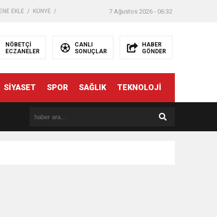
ENE EKLE
KÜNYE
7 Ağustos 2026 - 06:32
NÖBETÇİ
CANLI
HABER
ECZANELER
SONUÇLAR
GÖNDER
SİYASET
SPOR
SAĞLIK
TEKNOLOJİ
er