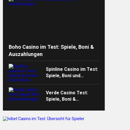
Boho Casino im Test: Spiele, Boni &
Auszahlungen
Spinline Casino im Test:
Spiele, Boni und
Auszahlung
Verde Casino Test:
Spiele, Boni &
Auszahlungen