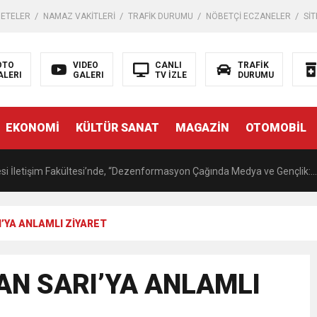
et Festivali
ETELER
NAMAZ VAKİTLERİ
TRAFİK DURUMU
NÖBETÇİ ECZANELER
SİT
utlama listesi
OTO
VIDEO
CANLI
TRAFİK
ALERI
GALERI
TV İZLE
DURUMU
6 YILI İÇİN ANLAMLI MESAJ
EKONOMİ
KÜLTÜR SANAT
MAGAZİN
OTOMOBİL
esi İletişim Fakültesi’nde, “Dezenformasyon Çağında Medya ve Gençlik:
başlığıyla öğrencilerimizle bir araya gelerek kapsamlı bir söyleşi ve semin
ÇBİR ZAMAN YALNIZ BIRAKMADIK
’YA ANLAMLI ZİYARET
İKASI BİR BEREKET KAPISIDIR
AN SARI’YA ANLAMLI
YILI AÇILIŞ KAMPANYASINA DAVET