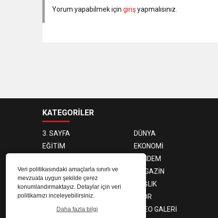
Yorum yapabilmek için
giriş
yapmalısınız.
KATEGORİLER
3. SAYFA
DÜNYA
EĞİTİM
EKONOMİ
FOTO GALERİ
GÜNDEM
Veri politikasındaki amaçlarla sınırlı ve
KÜLTÜR SANAT
MAGAZİN
mevzuata uygun şekilde çerez
BELEDİYE
SAĞLIK
konumlandırmaktayız. Detaylar için veri
politikamızı inceleyebilirsiniz.
SİYASET
SPOR
TEKNOLOJİ
VIDEO GALERİ
Daha fazla bilgi