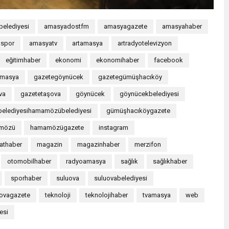
elediyesi
amasyadostfm
amasyagazete
amasyahaber
spor
amasyatv
artamasya
artradyotelevizyon
eğitimhaber
ekonomi
ekonomihaber
facebook
amasya
gazetegöynücek
gazetegümüşhacıköy
va
gazetetaşova
göynücek
göynücekbelediyesi
elediyesihamamözübelediyesi
gümüşhacıköygazete
mözü
hamamözügazete
instagram
nathaber
magazin
magazinhaber
merzifon
otomobilhaber
radyoamasya
sağlık
sağlıkhaber
sporhaber
suluova
suluovabelediyesi
ovagazete
teknoloji
teknolojihaber
tvamasya
web
esi