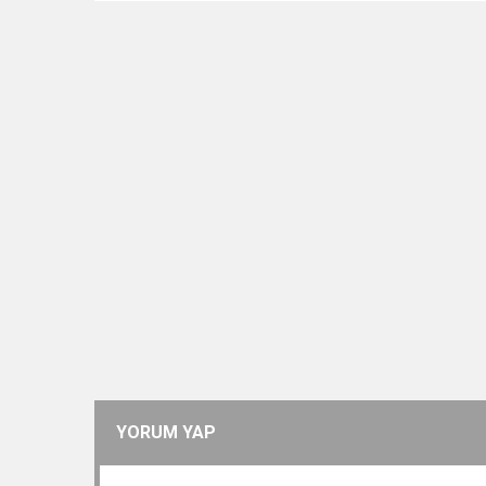
YORUM YAP