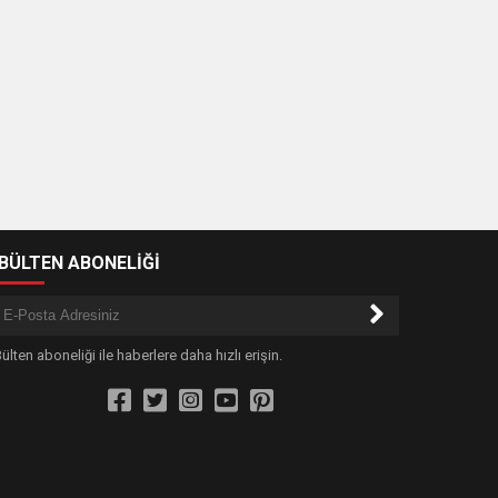
-BÜLTEN ABONELİĞİ
ülten aboneliği ile haberlere daha hızlı erişin.