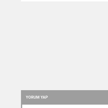
YORUM YAP