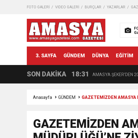
FOTO GALERİ
VIDEO GALERİ
BURÇLAR
YAZARLAR
GAZ
İLETİŞİM
F
G
17:04
Amasya’da Dev Motosikl
16:04
3. SAYFA
GÜNDEM
DÜNYA
EĞİTİM
2026 yılı berat kandili k
SON DAKİKA
18:31
AMASYA ŞEKER’DEN 202
16:51
Konya Selçuk Üniversit
Anasayfa
GÜNDEM
GAZETEMİZDEN AMASYA M
15:32
YETER ARTIK FERHAT İLE ŞİRİN’İN YOLUNA ENGEL! HALK TEPKİLİ: “YOLU KAPATMAK ÇÖZÜM DEĞİL,
Tehditler ve Fırsatlar” 
GAZETEMİZDEN AM
15:23
SAATCİ ÇİFCİMİZİ Hİ
GÖREVİNİ YAP!”
gerçekleştirildi.
MÜDÜRLÜĞÜ’NE Zİ