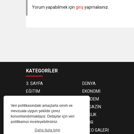
Yorum yapabilmek için
giriş
yapmalısınız.
KATEGORİLER
3. SAYFA
DÜNYA
EĞİTİM
EKONOMİ
FOTO GALERİ
GÜNDEM
Veri politikasındaki amaçlarla sınırlı ve
KÜLTÜR SANAT
MAGAZİN
mevzuata uygun şekilde çerez
BELEDİYE
SAĞLIK
konumlandırmaktayız. Detaylar için veri
politikamızı inceleyebilirsiniz.
SİYASET
SPOR
TEKNOLOJİ
VIDEO GALERİ
Daha fazla bilgi