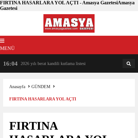
FIRTINA HASARLARA YOL AÇTI - Amasya GazetesiAmasya
Gazetesi
MENÜ
16:04
18:31
2026 yılı berat kandili kutlama listesi
AM
AN
Anasayfa
GÜNDEM
FIRTINA HASARLARA YOL AÇTI
FIRTINA